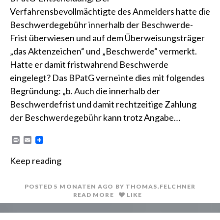
Verfahrensbevollmächtigte des Anmelders hatte die
Beschwerdegebühr innerhalb der Beschwerde-
Frist überwiesen und auf dem Überweisungsträger
„das Aktenzeichen“ und „Beschwerde“ vermerkt.
Hatte er damit fristwahrend Beschwerde
eingelegt? Das BPatG verneinte dies mit folgendes
Begründung: „b. Auch die innerhalb der
Beschwerdefrist und damit rechtzeitige Zahlung
der Beschwerdegebühr kann trotz Angabe…
P
E
r
m
i
a
Keep reading
n
i
t
l
POSTED
5 MONATEN
AGO
BY
THOMAS.FELCHNER
READ MORE
LIKE