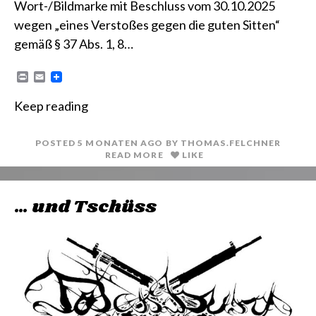
Wort-/Bildmarke mit Beschluss vom 30.10.2025
wegen „eines Verstoßes gegen die guten Sitten“
gemäß § 37 Abs. 1, 8…
P
E
r
m
i
a
Keep reading
n
i
t
l
POSTED
5 MONATEN
AGO
BY
THOMAS.FELCHNER
READ MORE
LIKE
… und Tschüss