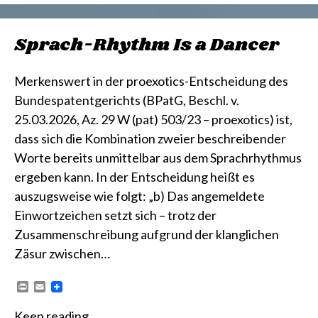
Sprach-Rhythm Is a Dancer
Merkenswert in der proexotics-Entscheidung des
Bundespatentgerichts (BPatG, Beschl. v.
25.03.2026, Az. 29 W (pat) 503/23 – proexotics) ist,
dass sich die Kombination zweier beschreibender
Worte bereits unmittelbar aus dem Sprachrhythmus
ergeben kann. In der Entscheidung heißt es
auszugsweise wie folgt: „b) Das angemeldete
Einwortzeichen setzt sich – trotz der
Zusammenschreibung aufgrund der klanglichen
Zäsur zwischen…
P
E
r
m
i
a
Keep reading