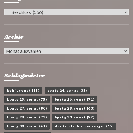
Kategorien
Archiv
Archiv
Schlagwörter
bgh i. senat
(15)
bpatg 24. senat
(33)
bpatg 25. senat
(75)
bpatg 26. senat
(71)
bpatg 27. senat
(80)
bpatg 28. senat
(60)
bpatg 29. senat
(73)
bpatg 30. senat
(57)
bpatg 33. senat
(41)
der titelschutzanzeiger
(15)