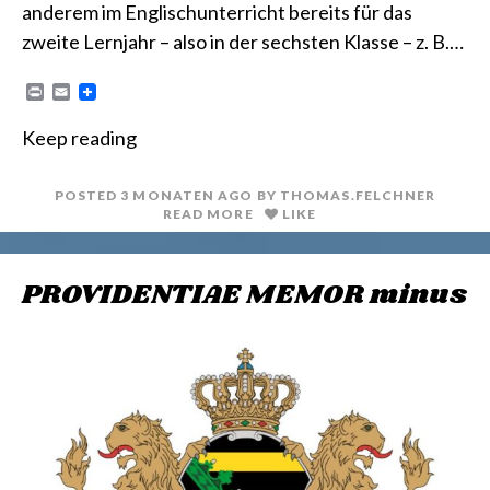
anderem im Englischunterricht bereits für das
zweite Lernjahr – also in der sechsten Klasse – z. B.…
P
E
r
m
i
a
Keep reading
n
i
t
l
POSTED
3 MONATEN
AGO
BY
THOMAS.FELCHNER
READ MORE
LIKE
PROVIDENTIAE MEMOR minus