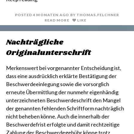
n
i
t
l
POSTED
4 MONATEN
AGO
BY
THOMAS.FELCHNER
READ MORE
LIKE
Nachträgliche
Originalunterschrift
Merkenswert bei vorgenannter Entscheidung ist,
dass eine ausdrücklich erklärte Bestätigung der
Beschwerdeeinlegung sowie die vorsorglich
erneute Übermittlung der nunmehr eigenhändig
unterzeichneten Beschwerdeschrift den Mangel
der genannten fehlenden Schriftform nachträglich
nicht beheben könne. Auch die innerhalb der
Beschwerdefrist erfolgte und damit rechtzeitige
Zahlung der Beschwerdegebühr könne trotz