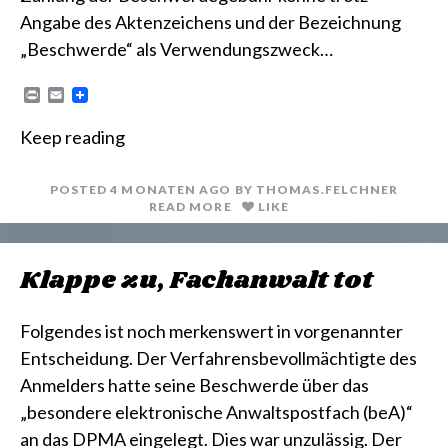
Angabe des Aktenzeichens und der Bezeichnung
„Beschwerde“ als Verwendungszweck…
P
E
r
m
i
a
Keep reading
n
i
t
l
POSTED
4 MONATEN
AGO
BY
THOMAS.FELCHNER
READ MORE
LIKE
Klappe zu, Fachanwalt tot
Folgendes ist noch merkenswert in vorgenannter
Entscheidung. Der Verfahrensbevollmächtigte des
Anmelders hatte seine Beschwerde über das
„besondere elektronische Anwaltspostfach (beA)“
an das DPMA eingelegt. Dies war unzulässig. Der