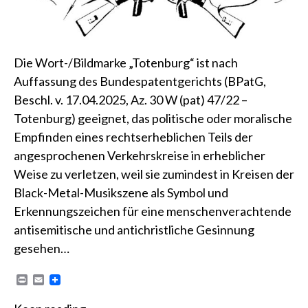
Die Wort-/Bildmarke „Totenburg“ ist nach
Auffassung des Bundespatentgerichts (BPatG,
Beschl. v. 17.04.2025, Az. 30 W (pat) 47/22 –
Totenburg) geeignet, das politische oder moralische
Empfinden eines rechtserheblichen Teils der
angesprochenen Verkehrskreise in erheblicher
Weise zu verletzen, weil sie zumindest in Kreisen der
Black-Metal-Musikszene als Symbol und
Erkennungszeichen für eine menschenverachtende
antisemitische und antichristliche Gesinnung
gesehen…
P
E
r
m
i
a