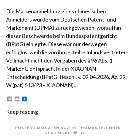
Die Markenanmeldung eines chinesischen
Anmelders wurde vom Deutschen Patent- und
Markenamt (DPMA) zurückgewiesen, woraufhin
dieser Beschwerde beim Bundespatentgericht
(BPatG) einlegte. Diese war nur deswegen
erfolglos, weil die von ihm erteilte Inlandsvertreter-
Vollmacht nicht den Vorgaben des § 96 Abs. 1
MarkenG entsprach. In der XIAONAN-
Entscheidung (BPatG, Beschl. v. 09.04.2026, Az. 29
W (pat) 513/23 – XIAONAN)…
P
E
r
m
i
a
Keep reading
n
i
t
l
POSTED
4 MONATEN
AGO
BY
THOMAS.FELCHNER
READ MORE
LIKE