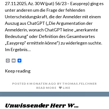
27.11.2025, Az. 30 W (pat) 56/23 – Easyprep) ging es
unter anderen um die Frage der fehlenden
Unterscheidungskraft, die der Anmelder mit einem
Auszug aus ChatGPT („Die Argumentation der
Anmelderin, wonach ChatGPT keine „anerkannte
Bedeutung“ oder Definition des Gesamtwortes
„Easyprep“ ermitteln könne“) zu widerlegen suchte.
Im Ergebnis…
P
E
r
m
i
a
Keep reading
n
i
t
l
POSTED
4 MONATEN
AGO
BY
THOMAS.FELCHNER
READ MORE
LIKE
Unwissender Herr W…