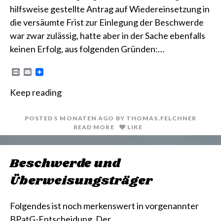
hilfsweise gestellte Antrag auf Wiedereinsetzung in
die versäumte Frist zur Einlegung der Beschwerde
war zwar zulässig, hatte aber in der Sache ebenfalls
keinen Erfolg, aus folgenden Gründen:…
P
E
r
m
i
a
Keep reading
n
i
t
l
POSTED
5 MONATEN
AGO
BY
THOMAS.FELCHNER
READ MORE
LIKE
Beschwerde und
Überweisungsträger
Folgendes ist noch merkenswert in vorgenannter
BPatG-Entscheidung. Der