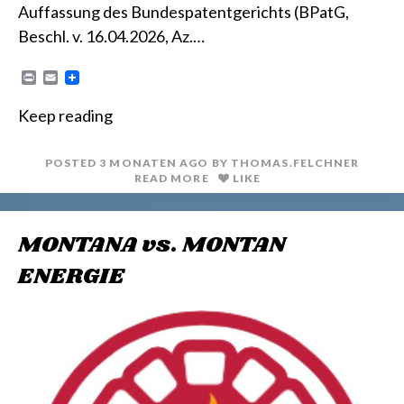
Auffassung des Bundespatentgerichts (BPatG,
Beschl. v. 16.04.2026, Az.…
P
E
r
m
i
a
Keep reading
n
i
t
l
POSTED
3 MONATEN
AGO
BY
THOMAS.FELCHNER
READ MORE
LIKE
MONTANA vs. MONTAN
ENERGIE