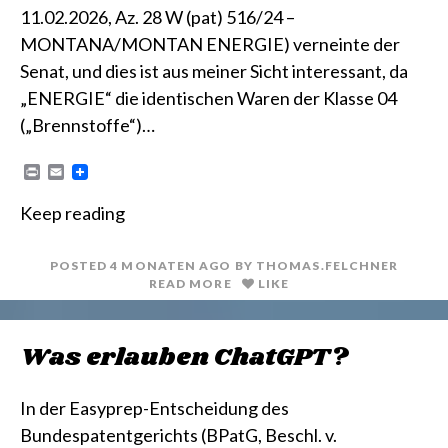
11.02.2026, Az. 28 W (pat) 516/24 –
MONTANA/MONTAN ENERGIE) verneinte der
Senat, und dies ist aus meiner Sicht interessant, da
„ENERGIE“ die identischen Waren der Klasse 04
(„Brennstoffe“)…
P
E
r
m
i
a
Keep reading
n
i
t
l
POSTED
4 MONATEN
AGO
BY
THOMAS.FELCHNER
READ MORE
LIKE
Was erlauben ChatGPT?
In der Easyprep-Entscheidung des
Bundespatentgerichts (BPatG, Beschl. v.