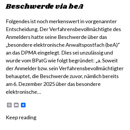
Beschwerde via beA
Folgendes ist noch merkenswert in vorgenannter
Entscheidung. Der Verfahrensbevollmächtigte des
Anmelders hatte seine Beschwerde über das
„besondere elektronische Anwaltspostfach (beA)“
an das DPMA eingelegt. Dies sei unzulässig und
wurde vom BPatG wie folgt begründet: „a. Soweit
der Anmelder bzw. sein Verfahrensbevollmächtigter
behauptet, die Beschwerde zuvor, nämlich bereits
am 6. Dezember 2025 über das besondere
elektronische…
P
E
r
m
i
a
Keep reading
n
i
t
l