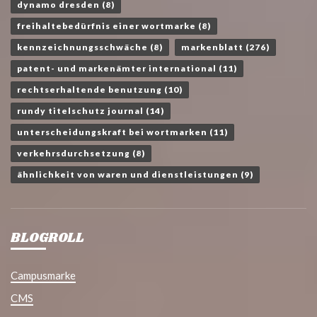
dynamo dresden
(8)
freihaltebedürfnis einer wortmarke
(8)
kennzeichnungsschwäche
(8)
markenblatt
(276)
patent- und markenämter international
(11)
rechtserhaltende benutzung
(10)
rundy titelschutz journal
(14)
unterscheidungskraft bei wortmarken
(11)
verkehrsdurchsetzung
(8)
ähnlichkeit von waren und dienstleistungen
(9)
BLOGROLL
Campusmarke
CMS