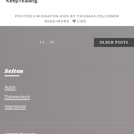
Keep reading
n
i
t
l
POSTED
5 MONATEN
AGO
BY
THOMAS.FELCHNER
READ MORE
LIKE
SEITENNUMMERIERUNG
1
2
…
47
OLDER POSTS
DER
BEITRÄGE
Seiten
Autor
Datenschutz
Impressum