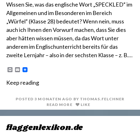
Wissen Sie, was das englische Wort „SPECKLED“ im
Allgemeinen und im Besonderen im Bereich
„Würfel“ (Klasse 28) bedeutet? Wenn nein, muss
auch ich Ihnen den Vorwurf machen, dass Sie dies
aber hätten wissen müssen, da das Wort unter
anderem im Englischunterricht bereits für das
zweite Lernjahr – also in der sechsten Klasse – z. B.…
P
E
r
m
i
a
Keep reading
n
i
t
l
POSTED
3 MONATEN
AGO
BY
THOMAS.FELCHNER
READ MORE
LIKE
flaggenlexikon.de