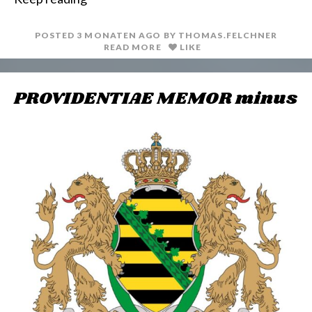
n
i
t
l
POSTED
3 MONATEN
AGO
BY
THOMAS.FELCHNER
READ MORE
LIKE
PROVIDENTIAE MEMOR minus