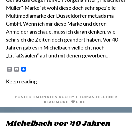
Müller“-Marke ist wohl diese doch sehr spezielle
Multimediamarke der Düsseldorfer met.ads ma
GmbH. Wenn ich mir diese Marke und deren
Anmelder anschaue, muss ich daran denken, wie
sehr sich die Zeiten doch geändert haben. Vor 40
Jahren gab es in Michelbach vielleicht noch
„Litfaßsäulen“ auf und mit denen geworben…
P
E
r
m
i
a
Keep reading
n
i
t
l
POSTED
3 MONATEN
AGO
BY
THOMAS.FELCHNER
READ MORE
LIKE
Michelbach vor 40 Jahren