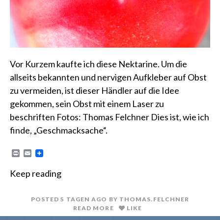
Vor Kurzem kaufte ich diese Nektarine. Um die
allseits bekannten und nervigen Aufkleber auf Obst
zu vermeiden, ist dieser Händler auf die Idee
gekommen, sein Obst mit einem Laser zu
beschriften Fotos: Thomas Felchner Dies ist, wie ich
finde, „Geschmacksache“.
P
E
r
m
i
a
Keep reading
n
i
t
l
POSTED
5 TAGEN
AGO
BY
THOMAS.FELCHNER
READ MORE
LIKE