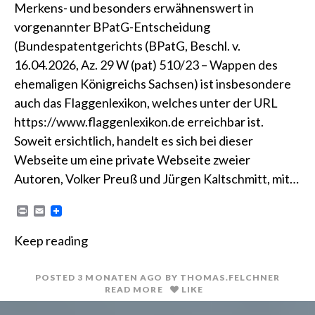
Merkens- und besonders erwähnenswert in
vorgenannter BPatG-Entscheidung
(Bundespatentgerichts (BPatG, Beschl. v.
16.04.2026, Az. 29 W (pat) 510/23 – Wappen des
ehemaligen Königreichs Sachsen) ist insbesondere
auch das Flaggenlexikon, welches unter der URL
https://www.flaggenlexikon.de erreichbar ist.
Soweit ersichtlich, handelt es sich bei dieser
Webseite um eine private Webseite zweier
Autoren, Volker Preuß und Jürgen Kaltschmitt, mit…
P
E
r
m
i
a
Keep reading
n
i
t
l
POSTED
3 MONATEN
AGO
BY
THOMAS.FELCHNER
READ MORE
LIKE