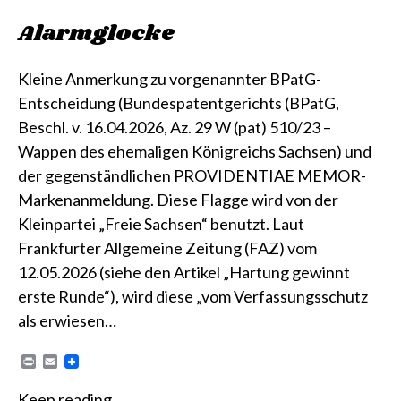
Alarmglocke
Kleine Anmerkung zu vorgenannter BPatG-
Entscheidung (Bundespatentgerichts (BPatG,
Beschl. v. 16.04.2026, Az. 29 W (pat) 510/23 –
Wappen des ehemaligen Königreichs Sachsen) und
der gegenständlichen PROVIDENTIAE MEMOR-
Markenanmeldung. Diese Flagge wird von der
Kleinpartei „Freie Sachsen“ benutzt. Laut
Frankfurter Allgemeine Zeitung (FAZ) vom
12.05.2026 (siehe den Artikel „Hartung gewinnt
erste Runde“), wird diese „vom Verfassungsschutz
als erwiesen…
P
E
r
m
i
a
Keep reading