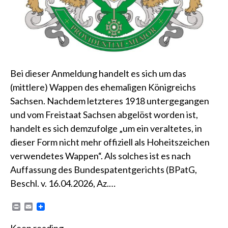
Bei dieser Anmeldung handelt es sich um das
(mittlere) Wappen des ehemaligen Königreichs
Sachsen. Nachdem letzteres 1918 untergegangen
und vom Freistaat Sachsen abgelöst worden ist,
handelt es sich demzufolge „um ein veraltetes, in
dieser Form nicht mehr offiziell als Hoheitszeichen
verwendetes Wappen“. Als solches ist es nach
Auffassung des Bundespatentgerichts (BPatG,
Beschl. v. 16.04.2026, Az.…
P
E
r
m
i
a
Keep reading