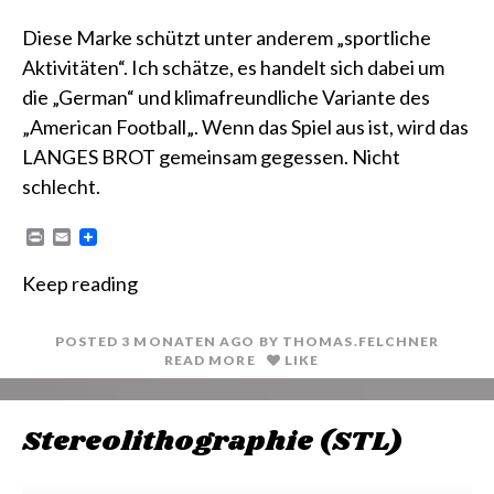
Diese Marke schützt unter anderem „sportliche
Aktivitäten“. Ich schätze, es handelt sich dabei um
die „German“ und klimafreundliche Variante des
„American Football„. Wenn das Spiel aus ist, wird das
LANGES BROT gemeinsam gegessen. Nicht
schlecht.
P
E
r
m
i
a
Keep reading
n
i
t
l
POSTED
3 MONATEN
AGO
BY
THOMAS.FELCHNER
READ MORE
LIKE
Stereolithographie (STL)