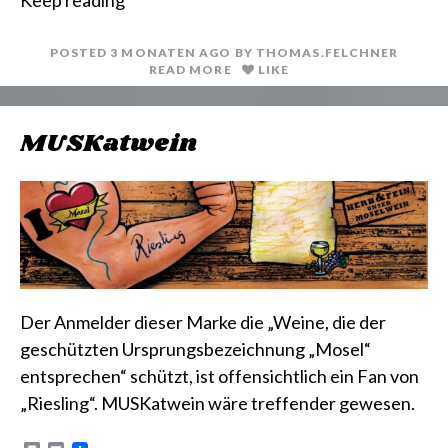
n
i
t
l
POSTED
3 MONATEN
AGO
BY
THOMAS.FELCHNER
READ MORE
LIKE
MUSKatwein
Der Anmelder dieser Marke die „Weine, die der
geschützten Ursprungsbezeichnung „Mosel“
entsprechen“ schützt, ist offensichtlich ein Fan von
„Riesling“. MUSKatwein wäre treffender gewesen.