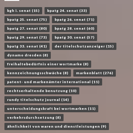
bgh i. senat
(15)
bpatg 24. senat
(33)
bpatg 25. senat
(75)
bpatg 26. senat
(71)
bpatg 27. senat
(80)
bpatg 28. senat
(60)
bpatg 29. senat
(73)
bpatg 30. senat
(57)
bpatg 33. senat
(41)
der titelschutzanzeiger
(15)
dynamo dresden
(8)
freihaltebedürfnis einer wortmarke
(8)
kennzeichnungsschwäche
(8)
markenblatt
(276)
patent- und markenämter international
(11)
rechtserhaltende benutzung
(10)
rundy titelschutz journal
(14)
unterscheidungskraft bei wortmarken
(11)
verkehrsdurchsetzung
(8)
ähnlichkeit von waren und dienstleistungen
(9)