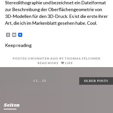
Stereolithographie und bezeichnet ein Dateiformat
zur Beschreibung der Oberflächengeometrie von
3D-Modellen für den 3D-Druck. Es ist die erste ihrer
Art, die ich im Markenblatt gesehen habe. Cool.
P
E
r
m
i
a
Keep reading
n
i
t
l
POSTED
3 MONATEN
AGO
BY
THOMAS.FELCHNER
READ MORE
LIKE
SEITENNUMMERIERUNG
1
2
…
23
OLDER POSTS
DER
BEITRÄGE
Seiten