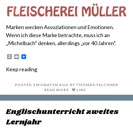
Marken wecken Assoziationen und Emotionen.
Wenn ich diese Marke betrachte, muss ich an
„Michelbach“ denken, allerdings „vor 40 Jahren“.
P
E
r
m
i
a
Keep reading
n
i
t
l
POSTED
3 MONATEN
AGO
BY
THOMAS.FELCHNER
READ MORE
LIKE
Englischunterricht zweites
Lernjahr