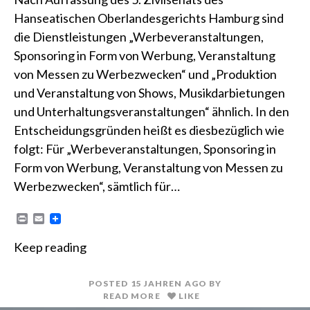
Hanseatischen Oberlandesgerichts Hamburg sind
die Dienstleistungen „Werbeveranstaltungen,
Sponsoring in Form von Werbung, Veranstaltung
von Messen zu Werbezwecken“ und „Produktion
und Veranstaltung von Shows, Musikdarbietungen
und Unterhaltungsveranstaltungen“ ähnlich. In den
Entscheidungsgründen heißt es diesbezüglich wie
folgt: Für „Werbeveranstaltungen, Sponsoring in
Form von Werbung, Veranstaltung von Messen zu
Werbezwecken“, sämtlich für…
P
E
r
m
i
a
Keep reading
n
i
t
l
POSTED
15 JAHREN
AGO
BY
READ MORE
LIKE