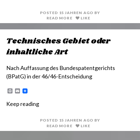
t
l
POSTED
15 JAHREN
AGO
BY
READ MORE
LIKE
Technisches Gebiet oder
inhaltliche Art
Nach Auffassung des Bundespatentgerichts
(BPatG) in der 46/46-Entscheidung
P
E
r
m
i
a
Keep reading
n
i
t
l
POSTED
15 JAHREN
AGO
BY
READ MORE
LIKE