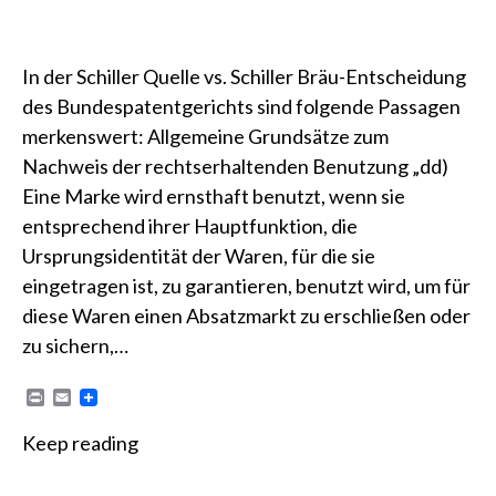
In der Schiller Quelle vs. Schiller Bräu-Entscheidung
des Bundespatentgerichts sind folgende Passagen
merkenswert: Allgemeine Grundsätze zum
Nachweis der rechtserhaltenden Benutzung „dd)
Eine Marke wird ernsthaft benutzt, wenn sie
entsprechend ihrer Hauptfunktion, die
Ursprungsidentität der Waren, für die sie
eingetragen ist, zu garantieren, benutzt wird, um für
diese Waren einen Absatzmarkt zu erschließen oder
zu sichern,…
P
E
r
m
i
a
Keep reading
n
i
t
l