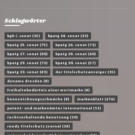
Schlagwörter
bgh i. senat
(15)
bpatg 24. senat
(33)
bpatg 25. senat
(75)
bpatg 26. senat
(71)
bpatg 27. senat
(80)
bpatg 28. senat
(60)
bpatg 29. senat
(73)
bpatg 30. senat
(57)
bpatg 33. senat
(41)
der titelschutzanzeiger
(15)
dynamo dresden
(8)
freihaltebedürfnis einer wortmarke
(8)
kennzeichnungsschwäche
(8)
markenblatt
(276)
patent- und markenämter international
(11)
rechtserhaltende benutzung
(10)
rundy titelschutz journal
(14)