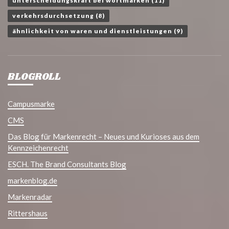
unterscheidungskraft bei wortmarken
(11)
verkehrsdurchsetzung
(8)
ähnlichkeit von waren und dienstleistungen
(9)
BLOGROLL
Campusmarke
CMS
Das Blog für Markenrecht – Neues und Kurioses aus dem
Kennzeichenrecht
ESCH. The Brand Consultants Blog
markenblog.de
Markenradar
Rittershaus