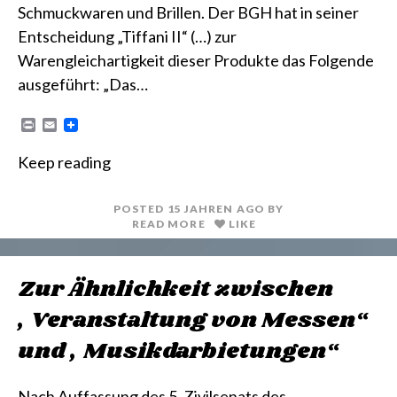
Schmuckwaren und Brillen. Der BGH hat in seiner
Entscheidung „Tiffani II“ (…) zur
Warengleichartigkeit dieser Produkte das Folgende
ausgeführt: „Das…
P
E
r
m
i
a
Keep reading
n
i
t
l
POSTED
15 JAHREN
AGO
BY
READ MORE
LIKE
Zur Ähnlichkeit zwischen
„Veranstaltung von Messen“
und „Musikdarbietungen“
Nach Auffassung des 5. Zivilsenats des