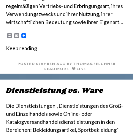
regelmäßigen Vertriebs- und Erbringungsart, ihres
Verwendungszwecks und ihrer Nutzung, ihrer
wirtschaftlichen Bedeutung sowie ihrer Eigenart…
P
E
r
m
i
a
Keep reading
n
i
t
l
POSTED
6 JAHREN
AGO
BY
THOMAS.FELCHNER
READ MORE
LIKE
Dienstleistung vs. Ware
Die Dienstleistungen „Dienstleistungen des Groß-
und Einzelhandels sowie Online- oder
Katalogversandhandelsdienstleistungen in den
Bereichen: Bekleidungsartikel, Sportbekleidung“