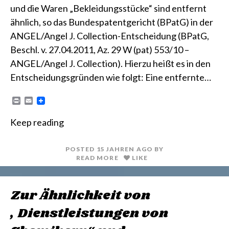
und die Waren „Bekleidungsstücke“ sind entfernt
ähnlich, so das Bundespatentgericht (BPatG) in der
ANGEL/Angel J. Collection-Entscheidung (BPatG,
Beschl. v. 27.04.2011, Az. 29 W (pat) 553/10 –
ANGEL/Angel J. Collection). Hierzu heißt es in den
Entscheidungsgründen wie folgt: Eine entfernte…
P
E
r
m
i
a
Keep reading
n
i
t
l
POSTED
15 JAHREN
AGO
BY
READ MORE
LIKE
Zur Ähnlichkeit von
„Dienstleistungen von