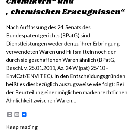
Chemikern“ und
„chemischen Erzeugnissen“
Nach Auffassung des 24. Senats des
Bundespatentgerichts (BPatG) sind
Dienstleistungen weder den zu ihrer Erbringung
verwendeten Waren und Hilfsmitteln noch den
durch sie geschaffenen Waren ähnlich (BPatG,
Beschl. v. 25.01.2011, Az. 24 W (pat) 25/10 –
EnviCat/ENVITEC). In den Entscheidungsgründen
heißt es diesbezüglich auszugsweise wie folgt: Bei
der Beurteilung einer möglichen markenrechtlichen
Ähnlichkeit zwischen Waren…
P
E
r
m
i
a
Keep reading
n
i
t
l