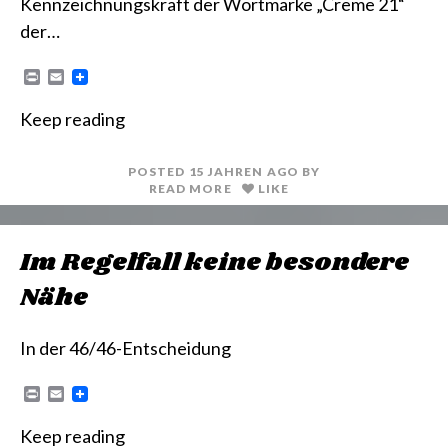
Kennzeichnungskraft der Wortmarke „Creme 21“
der…
P
E
r
m
i
a
Keep reading
n
i
t
l
POSTED
15 JAHREN
AGO
BY
READ MORE
LIKE
Im Regelfall keine besondere
Nähe
In der 46/46-Entscheidung
P
E
r
m
i
a
Keep reading
n
i