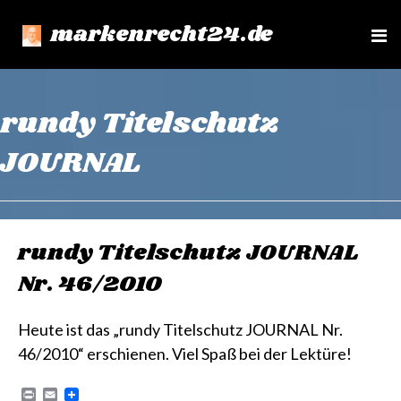
markenrecht24.de
e
n
u
rundy Titelschutz
JOURNAL
rundy Titelschutz JOURNAL
Nr. 46/2010
Heute ist das „rundy Titelschutz JOURNAL Nr.
46/2010“ erschienen. Viel Spaß bei der Lektüre!
P
E