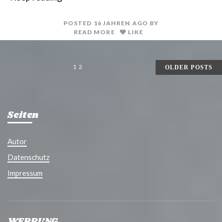
n
i
t
l
POSTED
16 JAHREN
AGO
BY
READ MORE
LIKE
SEITENNUMMERIERUNG
1
2
OLDER POSTS
DER
BEITRÄGE
Seiten
Autor
Datenschutz
Impressum
WERBUNG