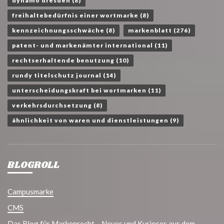
dynamo dresden
(8)
freihaltebedürfnis einer wortmarke
(8)
kennzeichnungsschwäche
(8)
markenblatt
(276)
patent- und markenämter international
(11)
rechtserhaltende benutzung
(10)
rundy titelschutz journal
(14)
unterscheidungskraft bei wortmarken
(11)
verkehrsdurchsetzung
(8)
ähnlichkeit von waren und dienstleistungen
(9)
BLOGROLL
Campusmarke
CMS
Das Blog für Markenrecht – Neues und Kurioses aus dem