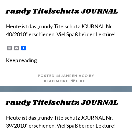
rundy Titelschutz JOURNAL
Heute ist das „rundy Titelschutz JOURNAL Nr.
40/2010“ erschienen. Viel Spaß bei der Lektüre!
P
E
r
m
i
a
Keep reading
n
i
t
l
POSTED
16 JAHREN
AGO
BY
READ MORE
LIKE
rundy Titelschutz JOURNAL
Heute ist das „rundy Titelschutz JOURNAL Nr.
39/2010“ erschienen. Viel Spaß bei der Lektüre!