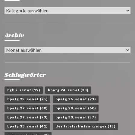
Kategorien
Archiv
Archiv
Schlagwörter
bgh i. senat
(15)
bpatg 24. senat
(33)
bpatg 25. senat
(75)
bpatg 26. senat
(71)
bpatg 27. senat
(80)
bpatg 28. senat
(60)
bpatg 29. senat
(73)
bpatg 30. senat
(57)
bpatg 33. senat
(41)
der titelschutzanzeiger
(15)