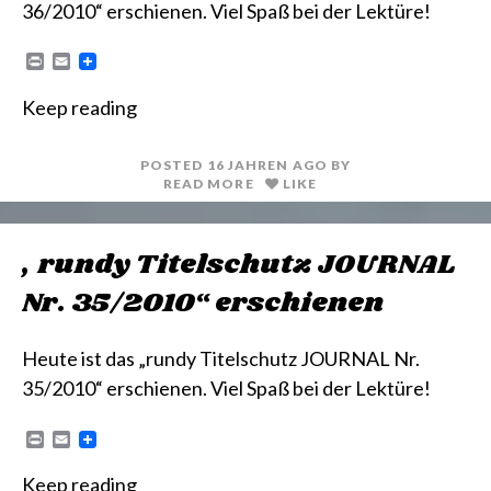
36/2010“ erschienen. Viel Spaß bei der Lektüre!
P
E
r
m
i
a
Keep reading
n
i
t
l
POSTED
16 JAHREN
AGO
BY
READ MORE
LIKE
„rundy Titelschutz JOURNAL
Nr. 35/2010“ erschienen
Heute ist das „rundy Titelschutz JOURNAL Nr.
35/2010“ erschienen. Viel Spaß bei der Lektüre!
P
E
r
m
i
a
Keep reading