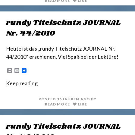
READ MORE
LIKE
rundy Titelschutz JOURNAL
Nr. 44/2010
Heute ist das „rundy Titelschutz JOURNAL Nr.
44/2010“ erschienen. Viel Spaß bei der Lektüre!
P
E
r
m
i
a
Keep reading
n
i
t
l
POSTED
16 JAHREN
AGO
BY
READ MORE
LIKE
rundy Titelschutz JOURNAL