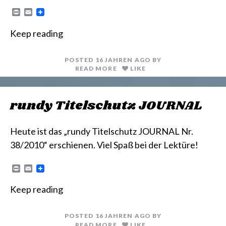
P
E
r
m
i
a
Keep reading
n
i
t
l
POSTED
16 JAHREN
AGO
BY
READ MORE
LIKE
rundy Titelschutz JOURNAL
Heute ist das „rundy Titelschutz JOURNAL Nr.
38/2010“ erschienen. Viel Spaß bei der Lektüre!
P
E
r
m
i
a
Keep reading
n
i
t
l
POSTED
16 JAHREN
AGO
BY
READ MORE
LIKE