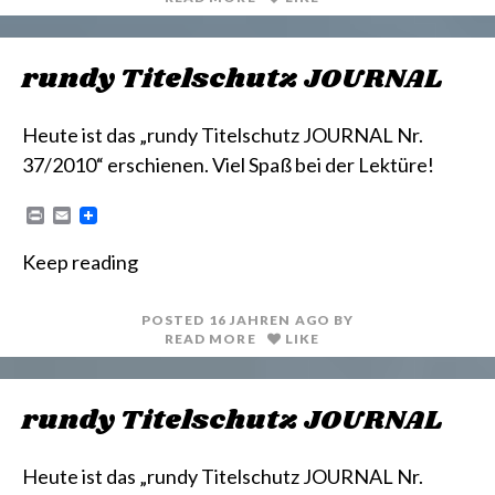
rundy Titelschutz JOURNAL
Heute ist das „rundy Titelschutz JOURNAL Nr.
37/2010“ erschienen. Viel Spaß bei der Lektüre!
P
E
r
m
i
a
Keep reading
n
i
t
l
POSTED
16 JAHREN
AGO
BY
READ MORE
LIKE
rundy Titelschutz JOURNAL
Heute ist das „rundy Titelschutz JOURNAL Nr.