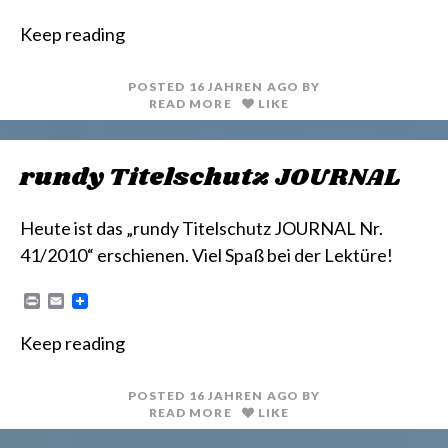
r
m
i
a
Keep reading
n
i
t
l
POSTED
16 JAHREN
AGO
BY
READ MORE
LIKE
rundy Titelschutz JOURNAL
Heute ist das „rundy Titelschutz JOURNAL Nr.
41/2010“ erschienen. Viel Spaß bei der Lektüre!
P
E
r
m
i
a
Keep reading
n
i
t
l
POSTED
16 JAHREN
AGO
BY
READ MORE
LIKE