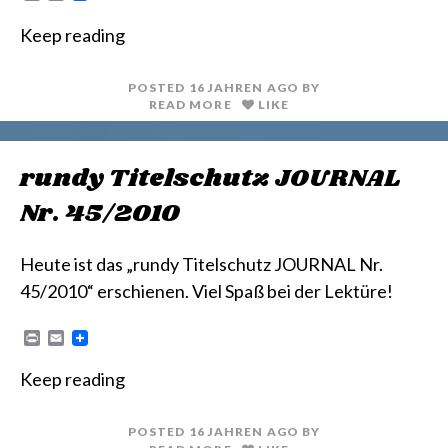
r
m
i
a
Keep reading
n
i
t
l
POSTED
16 JAHREN
AGO
BY
READ MORE
LIKE
rundy Titelschutz JOURNAL
Nr. 45/2010
Heute ist das „rundy Titelschutz JOURNAL Nr.
45/2010“ erschienen. Viel Spaß bei der Lektüre!
P
E
r
m
i
a
Keep reading
n
i
t
l
POSTED
16 JAHREN
AGO
BY