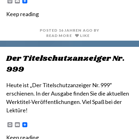
P
E
r
m
i
a
Keep reading
n
i
t
l
POSTED
16 JAHREN
AGO
BY
READ MORE
LIKE
Der Titelschutzanzeiger Nr.
999
Heute ist „Der Titelschutzanzeiger Nr. 999“
erschienen. In der Ausgabe finden Sie die aktuellen
Werktitel-Veröffentlichungen. Viel Spaß bei der
Lektüre!
P
E
r
m
i
a
Keep reading