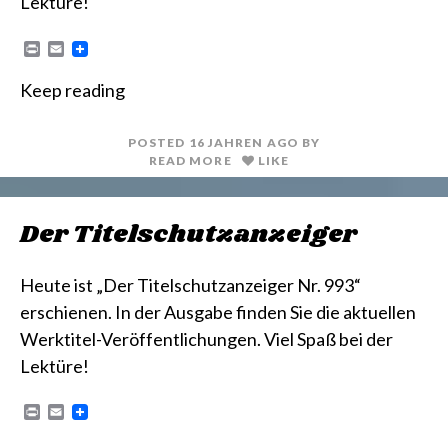
Lektüre!
P
E
r
m
i
a
Keep reading
n
i
t
l
POSTED
16 JAHREN
AGO
BY
READ MORE
LIKE
Der Titelschutzanzeiger
Heute ist „Der Titelschutzanzeiger Nr. 993“
erschienen. In der Ausgabe finden Sie die aktuellen
Werktitel-Veröffentlichungen. Viel Spaß bei der
Lektüre!
P
E
r
m
i
a