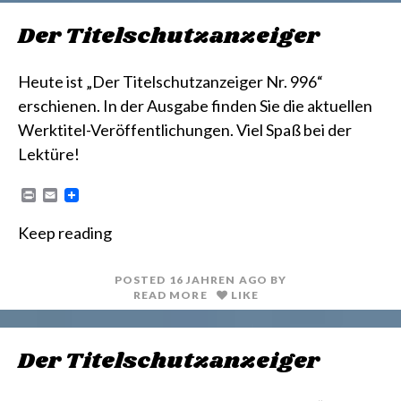
Der Titelschutzanzeiger
Heute ist „Der Titelschutzanzeiger Nr. 996“
erschienen. In der Ausgabe finden Sie die aktuellen
Werktitel-Veröffentlichungen. Viel Spaß bei der
Lektüre!
P
E
r
m
i
a
Keep reading
n
i
t
l
POSTED
16 JAHREN
AGO
BY
READ MORE
LIKE
Der Titelschutzanzeiger