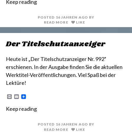
Keep reading
n
i
t
l
POSTED
16 JAHREN
AGO
BY
READ MORE
LIKE
Der Titelschutzanzeiger
Heute ist „Der Titelschutzanzeiger Nr. 992“
erschienen. In der Ausgabe finden Sie die aktuellen
Werktitel-Veröffentlichungen. Viel Spaß bei der
Lektüre!
P
E
r
m
i
a
Keep reading
n
i
t
l
POSTED
16 JAHREN
AGO
BY
READ MORE
LIKE