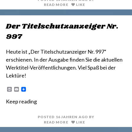
READ MORE
LIKE
Der Titelschutzanzeiger Nr.
997
Heute ist „Der Titelschutzanzeiger Nr. 997“
erschienen. In der Ausgabe finden Sie die aktuellen
Werktitel-Veröffentlichungen. Viel Spaß bei der
Lektüre!
P
E
r
m
i
a
Keep reading
n
i
t
l
POSTED
16 JAHREN
AGO
BY
READ MORE
LIKE