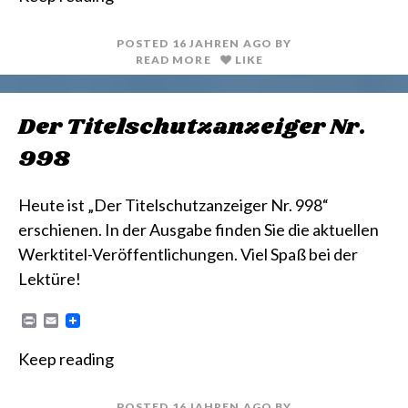
n
i
t
l
POSTED
16 JAHREN
AGO
BY
READ MORE
LIKE
Der Titelschutzanzeiger Nr.
998
Heute ist „Der Titelschutzanzeiger Nr. 998“
erschienen. In der Ausgabe finden Sie die aktuellen
Werktitel-Veröffentlichungen. Viel Spaß bei der
Lektüre!
P
E
r
m
i
a
Keep reading
n
i
t
l
POSTED
16 JAHREN
AGO
BY