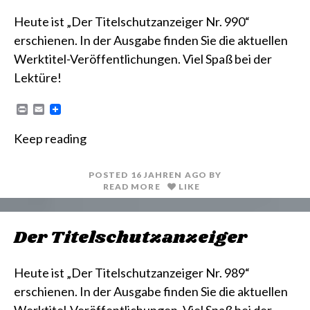
Heute ist „Der Titelschutzanzeiger Nr. 990“
erschienen. In der Ausgabe finden Sie die aktuellen
Werktitel-Veröffentlichungen. Viel Spaß bei der
Lektüre!
P
E
r
m
i
a
Keep reading
n
i
t
l
POSTED
16 JAHREN
AGO
BY
READ MORE
LIKE
Der Titelschutzanzeiger
Heute ist „Der Titelschutzanzeiger Nr. 989“
erschienen. In der Ausgabe finden Sie die aktuellen