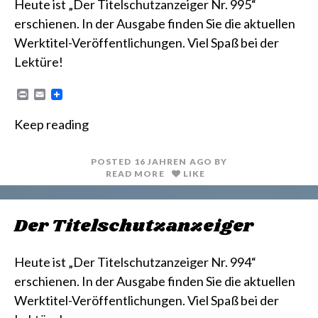
Heute ist „Der Titelschutzanzeiger Nr. 995“
erschienen. In der Ausgabe finden Sie die aktuellen
Werktitel-Veröffentlichungen. Viel Spaß bei der
Lektüre!
P
E
r
m
i
a
Keep reading
n
i
t
l
POSTED
16 JAHREN
AGO
BY
READ MORE
LIKE
Der Titelschutzanzeiger
Heute ist „Der Titelschutzanzeiger Nr. 994“
erschienen. In der Ausgabe finden Sie die aktuellen
Werktitel-Veröffentlichungen. Viel Spaß bei der