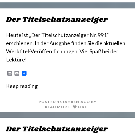
Der Titelschutzanzeiger
Heute ist „Der Titelschutzanzeiger Nr. 991“
erschienen. In der Ausgabe finden Sie die aktuellen
Werktitel-Veröffentlichungen. Viel Spaß bei der
Lektüre!
P
E
r
m
i
a
Keep reading
n
i
t
l
POSTED
16 JAHREN
AGO
BY
READ MORE
LIKE
Der Titelschutzanzeiger