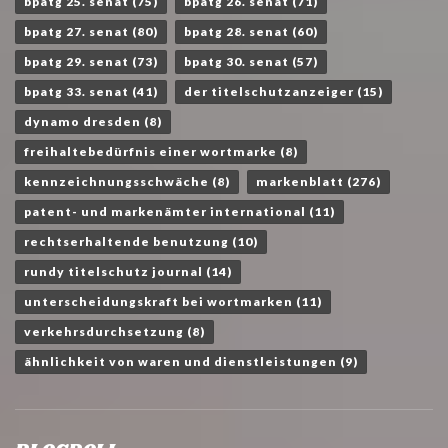
bpatg 25. senat
(75)
bpatg 26. senat
(71)
bpatg 27. senat
(80)
bpatg 28. senat
(60)
bpatg 29. senat
(73)
bpatg 30. senat
(57)
bpatg 33. senat
(41)
der titelschutzanzeiger
(15)
dynamo dresden
(8)
freihaltebedürfnis einer wortmarke
(8)
kennzeichnungsschwäche
(8)
markenblatt
(276)
patent- und markenämter international
(11)
rechtserhaltende benutzung
(10)
rundy titelschutz journal
(14)
unterscheidungskraft bei wortmarken
(11)
verkehrsdurchsetzung
(8)
ähnlichkeit von waren und dienstleistungen
(9)