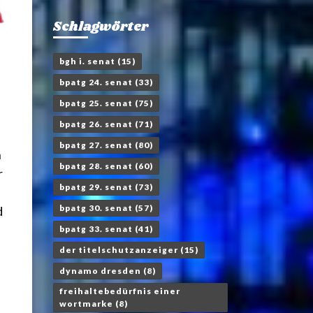
Schlagwörter
bgh i. senat
(15)
bpatg 24. senat
(33)
bpatg 25. senat
(75)
bpatg 26. senat
(71)
bpatg 27. senat
(80)
h
bpatg 28. senat
(60)
r
bpatg 29. senat
(73)
bpatg 30. senat
(57)
d
bpatg 33. senat
(41)
der titelschutzanzeiger
(15)
dynamo dresden
(8)
freihaltebedürfnis einer
wortmarke
(8)