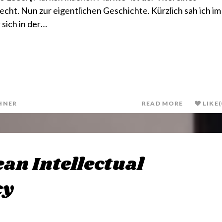
t. Nun zur eigentlichen Geschichte. Kürzlich sah ich im
 sich in der…
HNER
READ MORE
LIKE
(
an Intellectual
cy