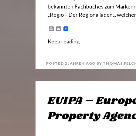
bekannten Fachbuches zum Markenrech
„Regio – Der Regionalladen„, welcher
P
E
r
m
i
a
Keep reading
n
i
t
l
POSTED
2 JAHREN
AGO
BY
THOMAS.FELC
EUIPA – Europe
Property Agen