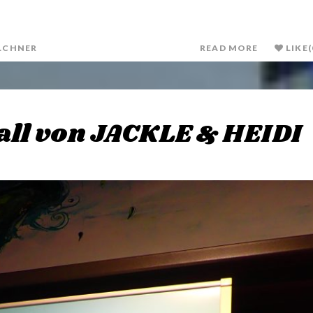
LCHNER
READ MORE
LIKE
(
all von JACKLE & HEIDI