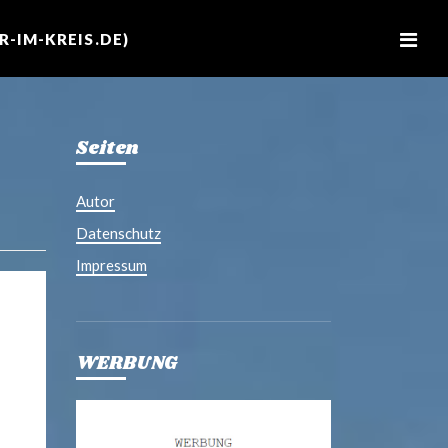
M
e
-IM-KREIS.DE)
n
u
Seiten
Autor
Datenschutz
Impressum
WERBUNG