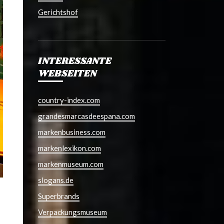
Gerichtshof
INTERESSANTE
WEBSEITEN
country-index.com
grandesmarcasdeespana.com
markenbusiness.com
markenlexikon.com
markenmuseum.com
slogans.de
Superbrands
Verpackungsmuseum