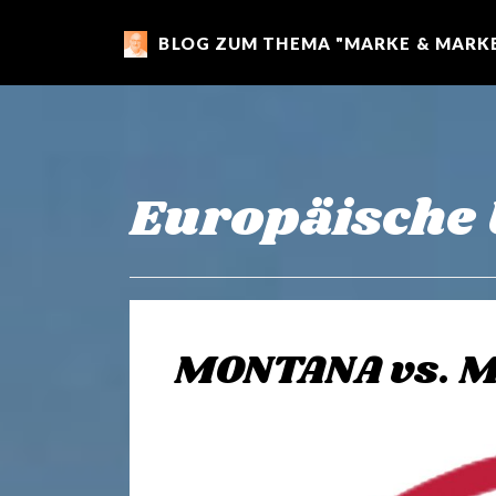
BLOG ZUM THEMA "MARKE & MARKE
m
a
r
Europäische 
k
e
MONTANA vs. 
n