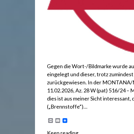
.
d
e
Gegen die Wort-/Bildmarke wurde 
eingelegt und dieser, trotz zumindes
zurückgewiesen. In der MONTANA/
11.02.2026, Az. 28 W (pat) 516/2
dies ist aus meiner Sicht interessant
(„Brennstoffe“)…
P
E
r
m
i
a
Keep reading