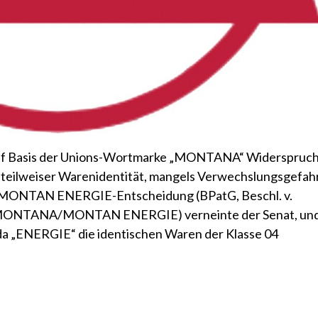
auf Basis der Unions-Wortmarke „MONTANA“ Widerspruc
t teilweiser Warenidentität, mangels Verwechslungsgefah
MONTAN ENERGIE-Entscheidung (BPatG, Beschl. v.
4 – MONTANA/MONTAN ENERGIE) verneinte der Senat, un
, da „ENERGIE“ die identischen Waren der Klasse 04