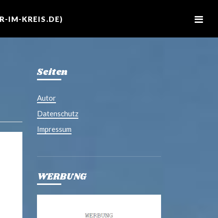
M
e
-IM-KREIS.DE)
n
u
Seiten
Autor
Datenschutz
Impressum
WERBUNG