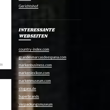
Gerichtshof
INTERESSANTE
WEBSEITEN
country-index.com
grandesmarcasdeespana.com
markenbusiness.com
0)
markenlexikon.com
markenmuseum.com
slogans.de
Superbrands
Verpackungsmuseum