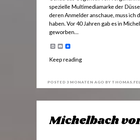
spezielle Multimediamarke der Düss
deren Anmelder anschaue, muss ich da
haben. Vor 40 Jahren gab es in Michel
geworben…
P
E
r
m
i
a
Keep reading
n
i
t
l
POSTED
3 MONATEN
AGO
BY
THOMAS.FE
Michelbach vo