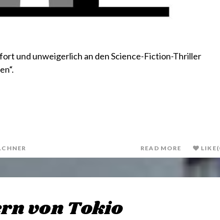
ofort und unweigerlich an den Science-Fiction-Thriller
en“.
LCHNER
READ MORE
LIKE
(
ern von Tokio