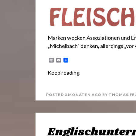
Marken wecken Assoziationen und Em
„Michelbach“ denken, allerdings „vor 
P
E
r
m
i
a
Keep reading
n
i
t
l
POSTED
3 MONATEN
AGO
BY
THOMAS.FE
Englischunterr