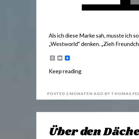
Als ich diese Marke sah, musste ich s
„Westworld“ denken. „Zieh Freundch
P
E
r
m
i
a
Keep reading
n
i
t
l
POSTED
2 MONATEN
AGO
BY
THOMAS.FE
Über den Däch