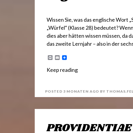
Wissen Sie, was das englische Wort
„Würfel“ (Klasse 28) bedeutet? Wenn
dies aber hätten wissen müssen, da d
das zweite Lernjahr – also in der sech
P
E
r
m
i
a
Keep reading
n
i
t
l
POSTED
3 MONATEN
AGO
BY
THOMAS.FE
PROVIDENTIAE