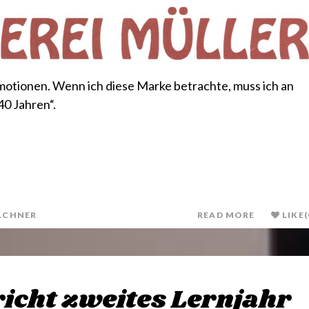
otionen. Wenn ich diese Marke betrachte, muss ich an
40 Jahren“.
LCHNER
READ MORE
LIKE
(
icht zweites Lernjahr