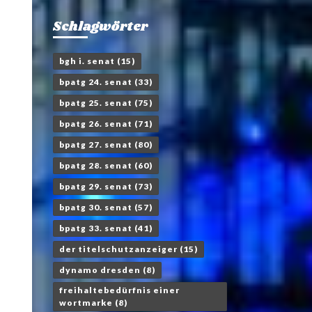
Schlagwörter
bgh i. senat
(15)
bpatg 24. senat
(33)
bpatg 25. senat
(75)
bpatg 26. senat
(71)
bpatg 27. senat
(80)
bpatg 28. senat
(60)
bpatg 29. senat
(73)
bpatg 30. senat
(57)
bpatg 33. senat
(41)
der titelschutzanzeiger
(15)
dynamo dresden
(8)
freihaltebedürfnis einer
wortmarke
(8)