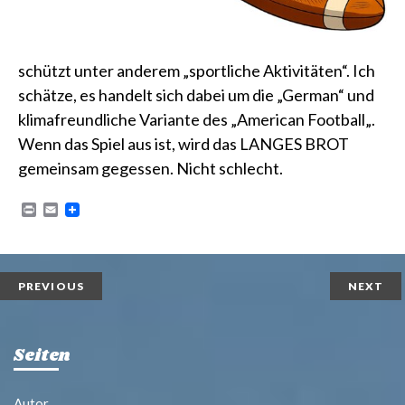
schützt unter anderem „sportliche Aktivitäten“. Ich
schätze, es handelt sich dabei um die „German“ und
klimafreundliche Variante des „
American Football
„.
Wenn das Spiel aus ist, wird das LANGES BROT
gemeinsam gegessen. Nicht schlecht.
P
E
r
m
i
a
n
i
t
l
PREVIOUS
NEXT
Seiten
Autor