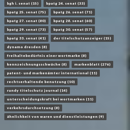
bgh i. senat
(15)
bpatg 24. senat
(33)
bpatg 25. senat
(75)
bpatg 26. senat
(71)
bpatg 27. senat
(80)
bpatg 28. senat
(60)
bpatg 29. senat
(73)
bpatg 30. senat
(57)
bpatg 33. senat
(41)
der titelschutzanzeiger
(15)
dynamo dresden
(8)
freihaltebedürfnis einer wortmarke
(8)
kennzeichnungsschwäche
(8)
markenblatt
(276)
patent- und markenämter international
(11)
rechtserhaltende benutzung
(10)
rundy titelschutz journal
(14)
unterscheidungskraft bei wortmarken
(11)
verkehrsdurchsetzung
(8)
ähnlichkeit von waren und dienstleistungen
(9)