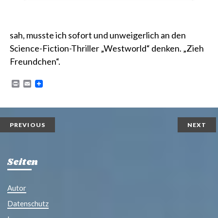
sah, musste ich sofort und unweigerlich an den
Science-Fiction-Thriller „
Westworld
“ denken.
„Zieh
Freundchen“
.
P
E
r
m
i
a
n
i
t
l
PREVIOUS
NEXT
Seiten
Autor
Datenschutz