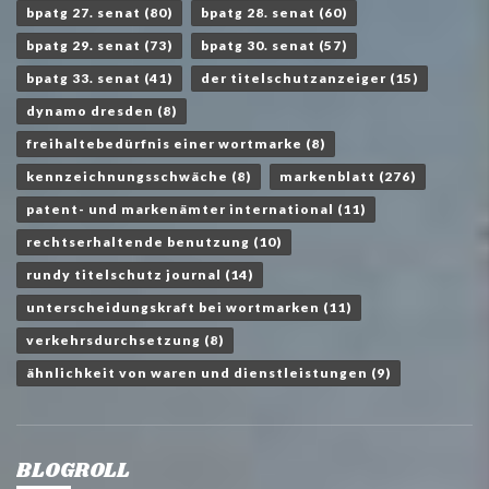
bpatg 27. senat
(80)
bpatg 28. senat
(60)
bpatg 29. senat
(73)
bpatg 30. senat
(57)
bpatg 33. senat
(41)
der titelschutzanzeiger
(15)
dynamo dresden
(8)
freihaltebedürfnis einer wortmarke
(8)
kennzeichnungsschwäche
(8)
markenblatt
(276)
patent- und markenämter international
(11)
rechtserhaltende benutzung
(10)
rundy titelschutz journal
(14)
unterscheidungskraft bei wortmarken
(11)
verkehrsdurchsetzung
(8)
ähnlichkeit von waren und dienstleistungen
(9)
BLOGROLL