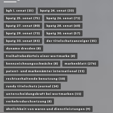
bgh i. senat
(15)
bpatg 24. senat
(33)
bpatg 25. senat
(75)
bpatg 26. senat
(71)
bpatg 27. senat
(80)
bpatg 28. senat
(60)
bpatg 29. senat
(73)
bpatg 30. senat
(57)
bpatg 33. senat
(41)
der titelschutzanzeiger
(15)
dynamo dresden
(8)
freihaltebedürfnis einer wortmarke
(8)
kennzeichnungsschwäche
(8)
markenblatt
(276)
patent- und markenämter international
(11)
rechtserhaltende benutzung
(10)
rundy titelschutz journal
(14)
unterscheidungskraft bei wortmarken
(11)
verkehrsdurchsetzung
(8)
ähnlichkeit von waren und dienstleistungen
(9)