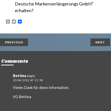
Deutsche Markenverlängerungs GmbH”
erhalten?
P
E
r
m
i
a
n
i
t
l
PREVIOUS
NEXT
Comments
Bettina
says:
23/04/2012 AT 11:58
Vielen Dank für diese Information.
VG Bettina