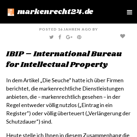
markenrecht24.de
e
n
u
POSTED
16 JAHREN
AGO
BY
T
F
G
P
W
A
O
I
I
C
O
N
T
E
G
T
IBIP – International Bureau
T
B
L
E
E
O
E
R
R
O
+
E
for Intellectual Property
K
S
T
In dem Artikel
„Die Seuche“
hatte ich über Firmen
berichtet, die markenrechtliche Dienstleistungen
anbieten, die – markenrechtlich gesehen – in der
Regel entweder völlig nutzlos („Eintrag in ein
Register“) oder völlig überteuert („Verlängerung der
Schutzdauer“) sind.
Heute stelle ich Ihnen in diesem Zusammenhang die