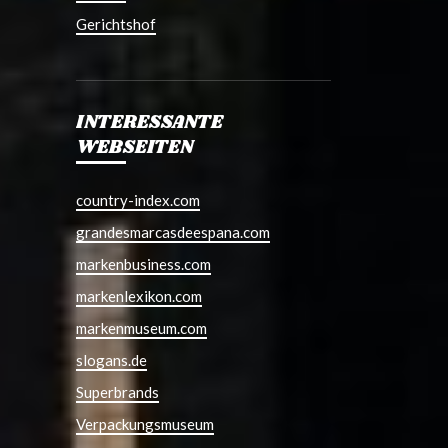
Gerichtshof
INTERESSANTE
WEBSEITEN
country-index.com
grandesmarcasdeespana.com
markenbusiness.com
markenlexikon.com
markenmuseum.com
slogans.de
Superbrands
Verpackungsmuseum