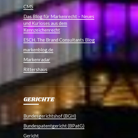
CMS
Das Blog für Markenrecht – Neues
und Kurioses aus dem
Kennzeichenrecht
ESCH. The Brand Consultants Blog
markenblog.de
Markenradar
Rittershaus
GERICHTE
Bundesgerichtshof (BGH)
Bundespatentgericht (BPatG)
Gericht