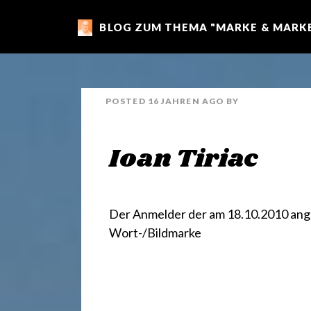
BLOG ZUM THEMA "MARKE & MARKE
m
a
POSTED
16 JAHREN
AGO
BY
r
Ioan Tiriac
k
e
Der Anmelder der am 18.10.2010 ang
Wort-/Bildmarke
n