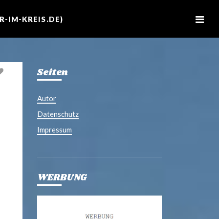
M
e
-IM-KREIS.DE)
n
u
Seiten
Autor
Datenschutz
Impressum
WERBUNG