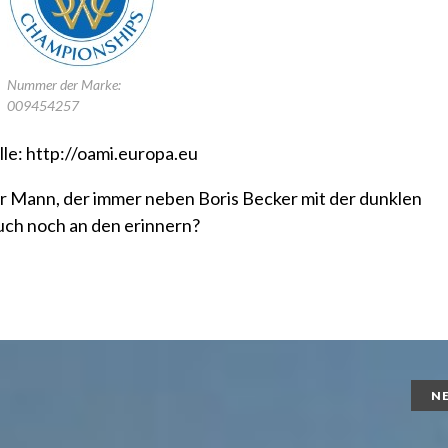
Nummer der Marke:
009454257
le:
http://oami.europa.eu
 der Mann, der immer neben Boris Becker mit der dunklen
auch noch an den erinnern?
N