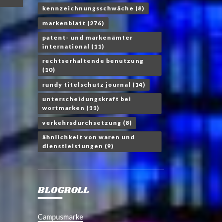
kennzeichnungsschwäche
(8)
markenblatt
(276)
patent- und markenämter
international
(11)
rechtserhaltende benutzung
(10)
rundy titelschutz journal
(14)
unterscheidungskraft bei
wortmarken
(11)
verkehrsdurchsetzung
(8)
ähnlichkeit von waren und
dienstleistungen
(9)
BLOGROLL
Campusmarke