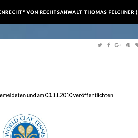
NRECHT" VON RECHTSANWALT THOMAS FELCHNER (R
T
F
G
P
W
A
O
I
I
C
O
N
T
E
G
T
T
B
L
E
E
O
E
R
R
O
+
E
K
S
T
emeldeten und am 03.11.2010 veröffentlichten