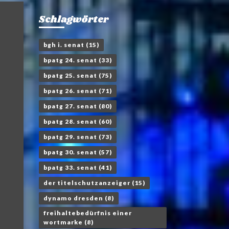
Schlagwörter
bgh i. senat
(15)
bpatg 24. senat
(33)
bpatg 25. senat
(75)
bpatg 26. senat
(71)
bpatg 27. senat
(80)
bpatg 28. senat
(60)
bpatg 29. senat
(73)
bpatg 30. senat
(57)
bpatg 33. senat
(41)
der titelschutzanzeiger
(15)
dynamo dresden
(8)
freihaltebedürfnis einer
wortmarke
(8)