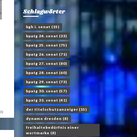
Schlagwörter
bgh i. senat
(15)
bpatg 24. senat
(33)
bpatg 25. senat
(75)
bpatg 26. senat
(71)
bpatg 27. senat
(80)
bpatg 28. senat
(60)
bpatg 29. senat
(73)
bpatg 30. senat
(57)
bpatg 33. senat
(41)
der titelschutzanzeiger
(15)
0)
dynamo dresden
(8)
freihaltebedürfnis einer
wortmarke
(8)