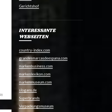
Gerichtshof
INTERESSANTE
WEBSEITEN
country-index.com
grandesmarcasdeespana.com
markenbusiness.com
markenlexikon.com
markenmuseum.com
slogans.de
0)
Superbrands
Verpackungsmuseum