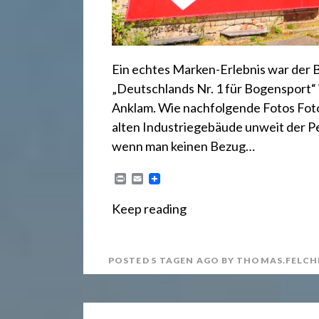
.
d
Ein echtes Marken-Erlebnis war der
e
„Deutschlands Nr. 1 für Bogensport“ 
Anklam. Wie nachfolgende Fotos Foto
alten Industriegebäude unweit der P
wenn man keinen Bezug…
P
E
r
m
i
a
Keep reading
n
i
t
l
POSTED
5 TAGEN
AGO
BY
THOMAS.FELCH