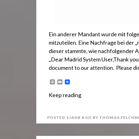
Ein anderer Mandant wurde mit folg
mitzuteilen. Eine Nachfrage bei der „
dieser stammte, wie nachfolgender A
„Dear Madrid System User,Thank you f
document to our attention. Please d
P
E
r
m
i
a
Keep reading
n
i
t
l
POSTED
1 JAHR
AGO
BY
THOMAS.FELCHN