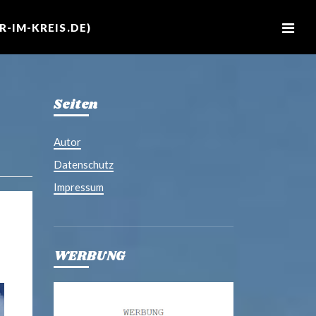
M
e
-IM-KREIS.DE)
n
u
Seiten
Autor
Datenschutz
Impressum
WERBUNG