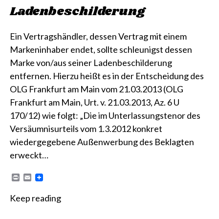
Ladenbeschilderung
Ein Vertragshändler, dessen Vertrag mit einem
Markeninhaber endet, sollte schleunigst dessen
Marke von/aus seiner Ladenbeschilderung
entfernen. Hierzu heißt es in der Entscheidung des
OLG Frankfurt am Main vom 21.03.2013 (OLG
Frankfurt am Main, Urt. v. 21.03.2013, Az. 6 U
170/12) wie folgt: „Die im Unterlassungstenor des
Versäumnisurteils vom 1.3.2012 konkret
wiedergegebene Außenwerbung des Beklagten
erweckt…
P
E
r
m
i
a
Keep reading
n
i
t
l