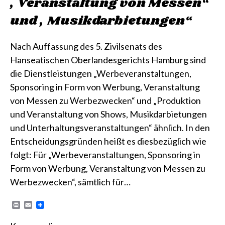
„Veranstaltung von Messen“
und „Musikdarbietungen“
Nach Auffassung des 5. Zivilsenats des
Hanseatischen Oberlandesgerichts Hamburg sind
die Dienstleistungen „Werbeveranstaltungen,
Sponsoring in Form von Werbung, Veranstaltung
von Messen zu Werbezwecken“ und „Produktion
und Veranstaltung von Shows, Musikdarbietungen
und Unterhaltungsveranstaltungen“ ähnlich. In den
Entscheidungsgründen heißt es diesbezüglich wie
folgt: Für „Werbeveranstaltungen, Sponsoring in
Form von Werbung, Veranstaltung von Messen zu
Werbezwecken“, sämtlich für…
P
E
r
m
i
a