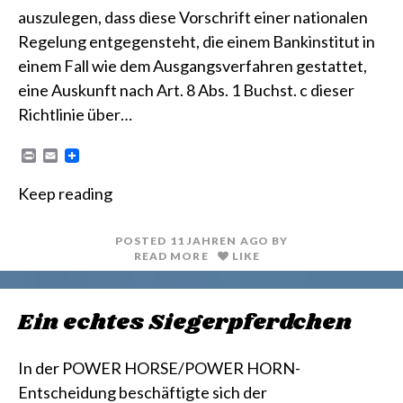
auszulegen, dass diese Vorschrift einer nationalen
Regelung entgegensteht, die einem Bankinstitut in
einem Fall wie dem Ausgangsverfahren gestattet,
eine Auskunft nach Art. 8 Abs. 1 Buchst. c dieser
Richtlinie über…
P
E
r
m
i
a
Keep reading
n
i
t
l
POSTED
11 JAHREN
AGO
BY
READ MORE
LIKE
Ein echtes Siegerpferdchen
In der POWER HORSE/POWER HORN-
Entscheidung beschäftigte sich der