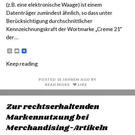
(z.B. eine elektronische Waage) ist einem
Datenträger zumindest ähnlich, so dass unter
Berücksichtigung durchschnittlicher
Kennzeichnungskraft der Wortmarke „Creme 21“
der…
P
E
r
m
i
a
Keep reading
n
i
t
l
POSTED
15 JAHREN
AGO
BY
READ MORE
LIKE
Zur rechtserhaltenden
Markennutzung bei
Merchandising-Artikeln