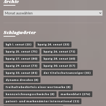
Archiv
Archiv
Schlagwörter
bgh i. senat
(15)
bpatg 24. senat
(33)
bpatg 25. senat
(75)
bpatg 26. senat
(71)
bpatg 27. senat
(80)
bpatg 28. senat
(60)
bpatg 29. senat
(73)
bpatg 30. senat
(57)
bpatg 33. senat
(41)
der titelschutzanzeiger
(15)
dynamo dresden
(8)
freihaltebedürfnis einer wortmarke
(8)
kennzeichnungsschwäche
(8)
markenblatt
(276)
patent- und markenämter international
(11)