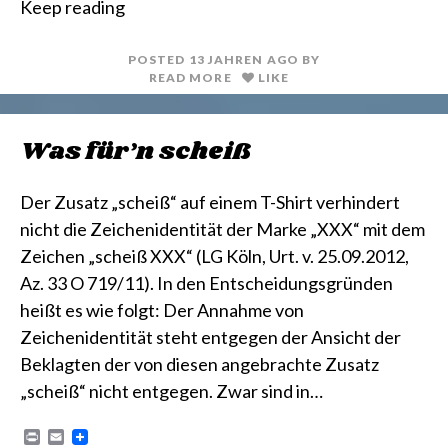
Keep reading
n
i
t
l
POSTED
13 JAHREN
AGO
BY
READ MORE
LIKE
Was für’n scheiß
Der Zusatz „scheiß“ auf einem T-Shirt verhindert
nicht die Zeichenidentität der Marke „XXX“ mit dem
Zeichen „scheiß XXX“ (LG Köln, Urt. v. 25.09.2012,
Az. 33 O 719/11). In den Entscheidungsgründen
heißt es wie folgt: Der Annahme von
Zeichenidentität steht entgegen der Ansicht der
Beklagten der von diesen angebrachte Zusatz
„scheiß“ nicht entgegen. Zwar sind in…
P
E