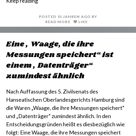
Keep reading
n
i
t
l
POSTED
15 JAHREN
AGO
BY
READ MORE
LIKE
Eine „Waage, die ihre
Messungen speichert“ ist
einem „Datenträger“
zumindest ähnlich
Nach Auffassung des 5. Zivilsenats des
Hanseatischen Oberlandesgerichts Hamburg sind
die Waren „Waage, die ihre Messungen speichert“
und „Datenträger“ zumindest ähnlich. In den
Entscheidungsgründen heißt es diesbezüglich wie
folgt: Eine Waage, die ihre Messungen speichert