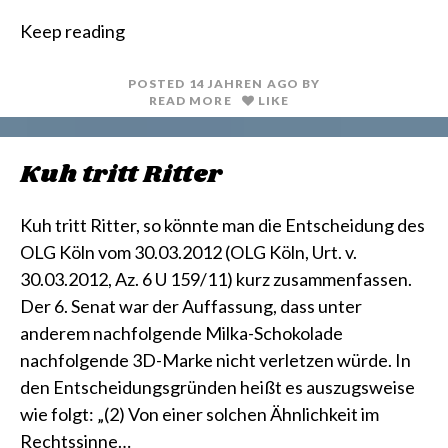
r
m
i
a
Keep reading
n
i
t
l
POSTED
14 JAHREN
AGO
BY
READ MORE
LIKE
Kuh tritt Ritter
Kuh tritt Ritter, so könnte man die Entscheidung des
OLG Köln vom 30.03.2012 (OLG Köln, Urt. v.
30.03.2012, Az. 6 U 159/11) kurz zusammenfassen.
Der 6. Senat war der Auffassung, dass unter
anderem nachfolgende Milka-Schokolade
nachfolgende 3D-Marke nicht verletzen würde. In
den Entscheidungsgründen heißt es auszugsweise
wie folgt: „(2) Von einer solchen Ähnlichkeit im
Rechtssinne…