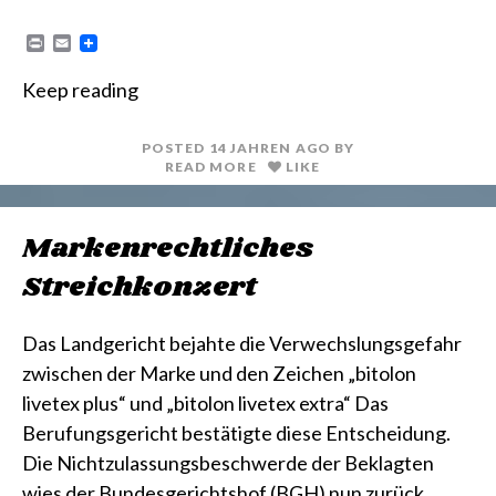
P
E
r
m
i
a
Keep reading
n
i
t
l
POSTED
14 JAHREN
AGO
BY
READ MORE
LIKE
Markenrechtliches
Streichkonzert
Das Landgericht bejahte die Verwechslungsgefahr
zwischen der Marke und den Zeichen „bitolon
livetex plus“ und „bitolon livetex extra“ Das
Berufungsgericht bestätigte diese Entscheidung.
Die Nichtzulassungsbeschwerde der Beklagten
wies der Bundesgerichtshof (BGH) nun zurück