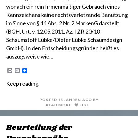
wonach ein rein firmenmäßiger Gebrauch eines
Kennzeichens keine rechtsverletzende Benutzung
im Sinne von § 14 Abs. 2 Nr. 2 MarkenG darstellt
(BGH, Urt. v. 12.05.2011, Az. I ZR 20/10 –
Schaumstoff Lübke/Dieter Lübke Schaumdesign
GmbH). In den Entscheidungsgründen heißt es
auszugsweise wie…
P
E
r
m
i
a
Keep reading
n
i
t
l
POSTED
15 JAHREN
AGO
BY
READ MORE
LIKE
Beurteilung der