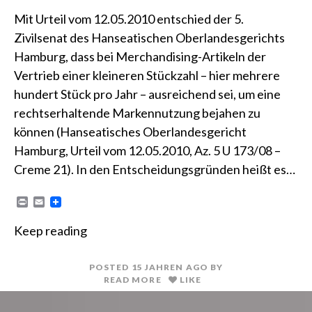
Mit Urteil vom 12.05.2010 entschied der 5.
Zivilsenat des Hanseatischen Oberlandesgerichts
Hamburg, dass bei Merchandising-Artikeln der
Vertrieb einer kleineren Stückzahl – hier mehrere
hundert Stück pro Jahr – ausreichend sei, um eine
rechtserhaltende Markennutzung bejahen zu
können (Hanseatisches Oberlandesgericht
Hamburg, Urteil vom 12.05.2010, Az. 5 U 173/08 –
Creme 21). In den Entscheidungsgründen heißt es…
P
E
r
m
i
a
Keep reading
n
i
t
l
POSTED
15 JAHREN
AGO
BY
READ MORE
LIKE