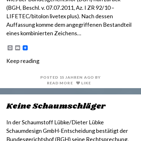
(BGH, Beschl. v. 07.07.2011, Az. I ZR 92/10 –
LIFETEC/bitolon livetex plus). Nach dessen
Auffassung komme dem angegriffenen Bestandteil
eines kombinierten Zeichens…
P
E
r
m
i
a
Keep reading
n
i
t
l
POSTED
15 JAHREN
AGO
BY
READ MORE
LIKE
Keine Schaumschläger
In der Schaumstoff Lübke/Dieter Lübke
Schaumdesign GmbH-Entscheidung bestätigt der
Bundesgerichtshof (BGH) seine Rechtsprechung,