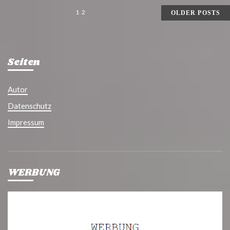
SEITENNUMMERIERUNG
1
2
OLDER POSTS
DER
BEITRÄGE
Seiten
Autor
Datenschutz
Impressum
WERBUNG