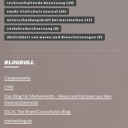
rechtserhaltende benutzung
(10)
rundy titelschutz journal
(14)
unterscheidungskraft bei wortmarken
(11)
verkehrsdurchsetzung
(8)
ähnlichkeit von waren und dienstleistungen
(9)
BLOGROLL
Campusmarke
CMS
Das Blog für Markenrecht – Neues und Kurioses aus dem
Kennzeichenrecht
ESCH. The Brand Consultants Blog
markenblog.de