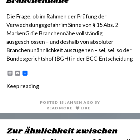
Branchennähe
Die Frage, ob im Rahmen der Prüfung der
Verwechslungsgefahr im Sinne von § 15 Abs. 2
MarkenG die Branchennähe vollständig
ausgeschlossen – und deshalb von absoluter
Branchenunähnlichkeit auszugehen – sei, sei, so der
Bundesgerichtshof (BGH) in der BCC-Entscheidung
P
E
r
m
i
a
Keep reading
n
i
t
l
POSTED
15 JAHREN
AGO
BY
READ MORE
LIKE
Zur Ähnlichkeit zwischen