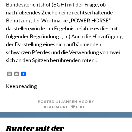
Bundesgerichtshof (BGH) mit der Frage, ob
nachfolgendes Zeichen eine rechtserhaltende
Benutzung der Wortmarke „POWER HORSE“
darstellen würde. Im Ergebnis bejahte es dies mit
folgender Begründung: „cc) Auch die Hinzufügung
der Darstellung eines sich aufbäumenden
schwarzen Pferdes und die Verwendung von zwei
sich an den Spitzen berührenden roten…
P
E
r
m
i
a
Keep reading
n
i
t
l
POSTED
11 JAHREN
AGO
BY
READ MORE
LIKE
Runter mit der