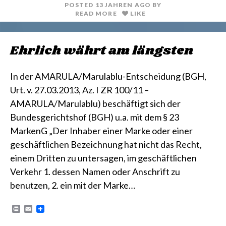
POSTED
13 JAHREN
AGO
BY
READ MORE
LIKE
Ehrlich währt am längsten
In der AMARULA/Marulablu-Entscheidung (BGH,
Urt. v. 27.03.2013, Az. I ZR 100/11 –
AMARULA/Marulablu) beschäftigt sich der
Bundesgerichtshof (BGH) u.a. mit dem § 23
MarkenG „Der Inhaber einer Marke oder einer
geschäftlichen Bezeichnung hat nicht das Recht,
einem Dritten zu untersagen, im geschäftlichen
Verkehr 1. dessen Namen oder Anschrift zu
benutzen, 2. ein mit der Marke…
P
E
r
m
i
a