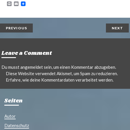
P
E
r
m
i
a
n
i
t
l
PREVIOUS
NEXT
Leave a Comment
Du musst
angemeldet
sein, um einen Kommentar abzugeben.
Diese Website verwendet Akismet, um Spam zu reduzieren.
Erfahre, wie deine Kommentardaten verarbeitet werden.
Seiten
Autor
Datenschutz