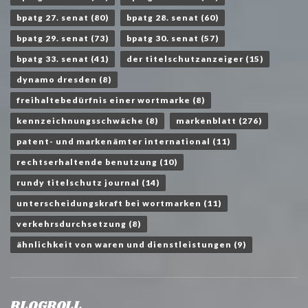
bpatg 27. senat
(80)
bpatg 28. senat
(60)
bpatg 29. senat
(73)
bpatg 30. senat
(57)
bpatg 33. senat
(41)
der titelschutzanzeiger
(15)
dynamo dresden
(8)
freihaltebedürfnis einer wortmarke
(8)
kennzeichnungsschwäche
(8)
markenblatt
(276)
patent- und markenämter international
(11)
rechtserhaltende benutzung
(10)
rundy titelschutz journal
(14)
unterscheidungskraft bei wortmarken
(11)
verkehrsdurchsetzung
(8)
ähnlichkeit von waren und dienstleistungen
(9)
BLOGROLL