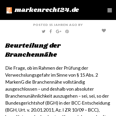
markenrecht24.de
e
n
u
POSTED
15 JAHREN
AGO
BY
T
F
G
P
W
A
O
I
I
C
O
N
T
E
G
T
Beurteilung der
T
B
L
E
E
O
E
R
R
O
+
E
Branchennähe
K
S
T
Die Frage, ob im Rahmen der Prüfung der
Verwechslungsgefahr im Sinne von § 15 Abs. 2
MarkenG die Branchennähe vollständig
ausgeschlossen – und deshalb von absoluter
Branchenunähnlichkeit auszugehen – sei, sei, so der
Bundesgerichtshof (BGH) in der BCC-Entscheidung
(BGH, Urt. v. 20.01.2011, Az. I ZR 10/09 – BCC)
,