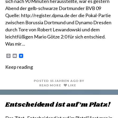
sich nach 90 Minuten herausstellte, war es gestern
Abend der gelb-schwarze Dortmunder BVB 09
Quelle: http://register.dpma.de der die Pokal-Partie
zwischen Borussia Dortmund und Dynamo Dresden
durch Tore von Robert Lewandowski und dem
leichtfüßigen Mario Götze 2:0 für sich entschied.
Was mir…
P
E
r
m
i
a
Keep reading
n
i
t
l
POSTED
15 JAHREN
AGO
BY
READ MORE
LIKE
Entscheidend ist auf’m Platz!