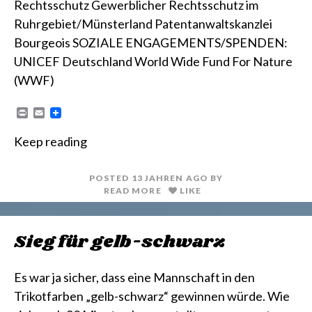
Rechtsschutz Gewerblicher Rechtsschutz im
Ruhrgebiet/Münsterland Patentanwaltskanzlei
Bourgeois SOZIALE ENGAGEMENTS/SPENDEN:
UNICEF Deutschland World Wide Fund For Nature
(WWF)
P
E
r
m
i
a
Keep reading
n
i
t
l
POSTED
13 JAHREN
AGO
BY
READ MORE
LIKE
Sieg für gelb-schwarz
Es war ja sicher, dass eine Mannschaft in den
Trikotfarben „gelb-schwarz“ gewinnen würde. Wie