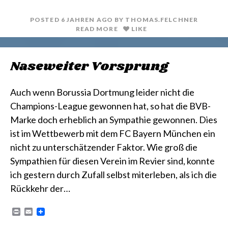
t
l
POSTED
6 JAHREN
AGO
BY
THOMAS.FELCHNER
READ MORE
LIKE
Naseweiter Vorsprung
Auch wenn Borussia Dortmung leider nicht die
Champions-League gewonnen hat, so hat die BVB-
Marke doch erheblich an Sympathie gewonnen. Dies
ist im Wettbewerb mit dem FC Bayern München ein
nicht zu unterschätzender Faktor. Wie groß die
Sympathien für diesen Verein im Revier sind, konnte
ich gestern durch Zufall selbst miterleben, als ich die
Rückkehr der…
P
E
r
m
i
a