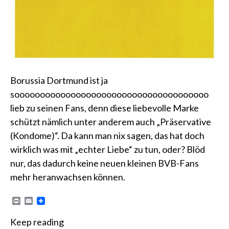
Borussia Dortmund ist ja
soooooooooooooooooooooooooooooooooooooo
lieb zu seinen Fans, denn diese liebevolle Marke
schützt nämlich unter anderem auch „Präservative
(Kondome)“. Da kann man nix sagen, das hat doch
wirklich was mit „echter Liebe“ zu tun, oder? Blöd
nur, das dadurch keine neuen kleinen BVB-Fans
mehr heranwachsen können.
P
E
r
m
i
a
Keep reading
n
i