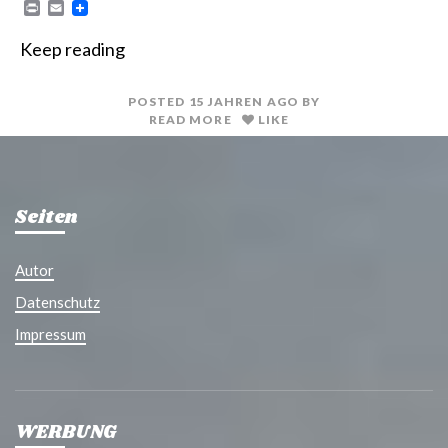
P
E
r
m
i
a
Keep reading
n
i
t
l
POSTED
15 JAHREN
AGO
BY
READ MORE
LIKE
Seiten
Autor
Datenschutz
Impressum
WERBUNG