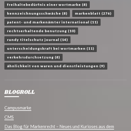
freihaltebedürfnis einer wortmarke
(8)
kennzeichnungsschwäche
(8)
markenblatt
(276)
patent- und markenämter international
(11)
rechtserhaltende benutzung
(10)
rundy titelschutz journal
(14)
unterscheidungskraft bei wortmarken
(11)
verkehrsdurchsetzung
(8)
ähnlichkeit von waren und dienstleistungen
(9)
BLOGROLL
Campusmarke
CMS
Das Blog für Markenrecht – Neues und Kurioses aus dem