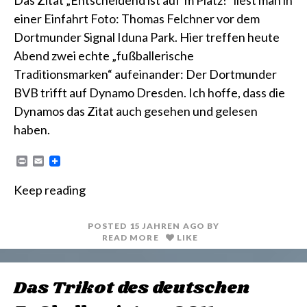
Das Zitat „Entscheidend ist auf’m Platz!“ liest man in
einer Einfahrt Foto: Thomas Felchner vor dem
Dortmunder Signal Iduna Park. Hier treffen heute
Abend zwei echte „fußballerische
Traditionsmarken“ aufeinander: Der Dortmunder
BVB trifft auf Dynamo Dresden. Ich hoffe, dass die
Dynamos das Zitat auch gesehen und gelesen
haben.
P
E
r
m
i
a
Keep reading
n
i
t
l
POSTED
15 JAHREN
AGO
BY
READ MORE
LIKE
Das Trikot des deutschen