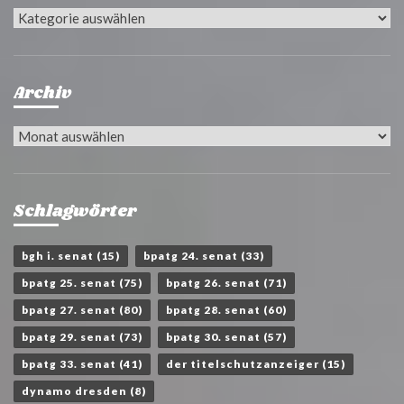
Kategorien
Archiv
Archiv
Schlagwörter
bgh i. senat
(15)
bpatg 24. senat
(33)
bpatg 25. senat
(75)
bpatg 26. senat
(71)
bpatg 27. senat
(80)
bpatg 28. senat
(60)
bpatg 29. senat
(73)
bpatg 30. senat
(57)
bpatg 33. senat
(41)
der titelschutzanzeiger
(15)
dynamo dresden
(8)