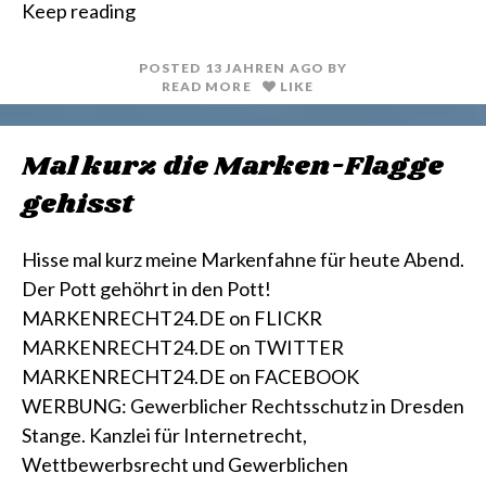
Keep reading
n
i
t
l
POSTED
13 JAHREN
AGO
BY
READ MORE
LIKE
Mal kurz die Marken-Flagge
gehisst
Hisse mal kurz meine Markenfahne für heute Abend.
Der Pott gehöhrt in den Pott!
MARKENRECHT24.DE on FLICKR
MARKENRECHT24.DE on TWITTER
MARKENRECHT24.DE on FACEBOOK
WERBUNG: Gewerblicher Rechtsschutz in Dresden
Stange. Kanzlei für Internetrecht,
Wettbewerbsrecht und Gewerblichen