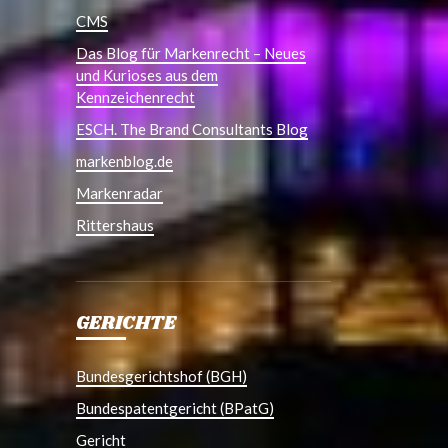
CMS
Das Blog für Markenrecht – Neues
und Kurioses aus dem
Kennzeichenrecht
ESCH. The Brand Consultants Blog
markenblog.de
Markenradar
Rittershaus
GERICHTE
Bundesgerichtshof (BGH)
Bundespatentgericht (BPatG)
Gericht