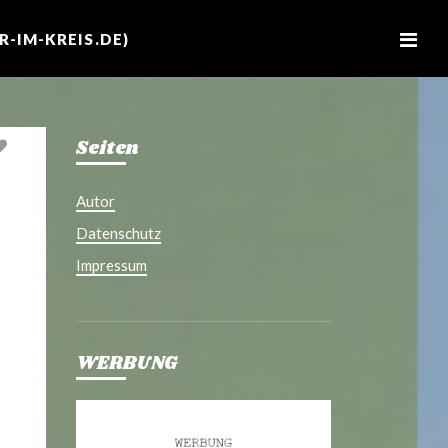
M
e
-IM-KREIS.DE)
n
u
Seiten
Autor
Datenschutz
Impressum
WERBUNG