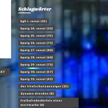
Schlagwörter
bgh i. senat
(15)
bpatg 24. senat
(33)
bpatg 25. senat
(75)
bpatg 26. senat
(71)
bpatg 27. senat
(80)
bpatg 28. senat
(60)
bpatg 29. senat
(73)
bpatg 30. senat
(57)
EXT
bpatg 33. senat
(41)
der titelschutzanzeiger
(15)
dynamo dresden
(8)
freihaltebedürfnis einer
wortmarke
(8)