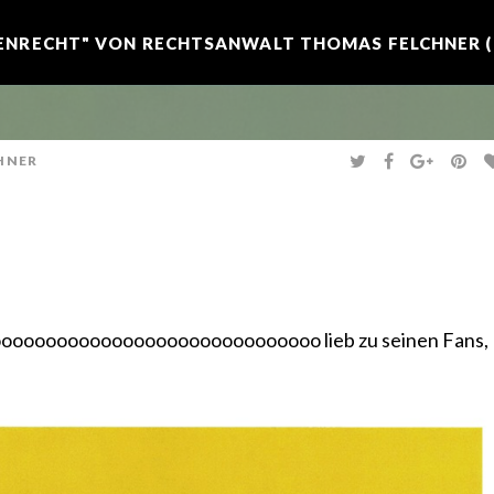
NRECHT" VON RECHTSANWALT THOMAS FELCHNER (R
T
F
G
P
HNER
W
A
O
I
I
C
O
N
T
E
G
T
T
B
L
E
E
O
E
R
R
O
+
E
K
S
T
ooooooooooooooooooooooooooooooo lieb zu seinen Fans,