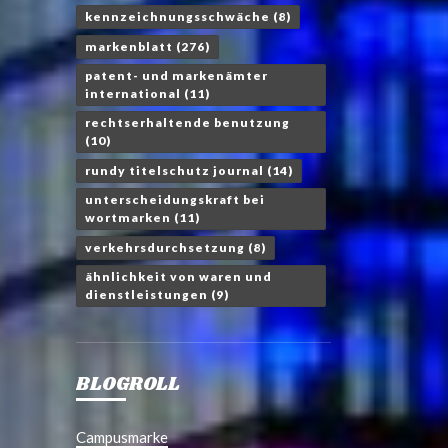
kennzeichnungsschwäche
(8)
markenblatt
(276)
patent- und markenämter
international
(11)
rechtserhaltende benutzung
(10)
rundy titelschutz journal
(14)
unterscheidungskraft bei
wortmarken
(11)
verkehrsdurchsetzung
(8)
ähnlichkeit von waren und
dienstleistungen
(9)
BLOGROLL
Campusmarke