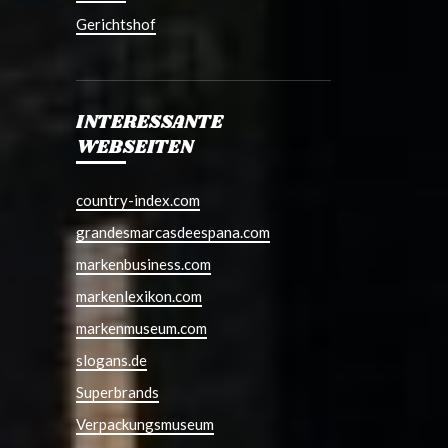
Gerichtshof
INTERESSANTE
WEBSEITEN
country-index.com
grandesmarcasdeespana.com
markenbusiness.com
markenlexikon.com
markenmuseum.com
slogans.de
Superbrands
Verpackungsmuseum