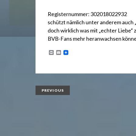
.
Registernummer: 302018022932
d
schützt nämlich unter anderem auch „
doch wirklich was mit „echter Liebe“ 
e
BVB-Fans mehr heranwachsen könne
P
E
r
m
i
a
n
i
t
l
PREVIOUS