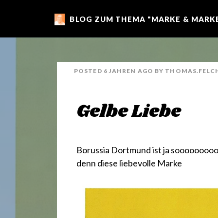
BLOG ZUM THEMA "MARKE & MARKE
m
a
POSTED
6 JAHREN
AGO
BY
THOMAS.FELC
r
Gelbe Liebe
k
e
Borussia Dortmund ist ja sooooooo
denn diese
liebevolle Marke
n