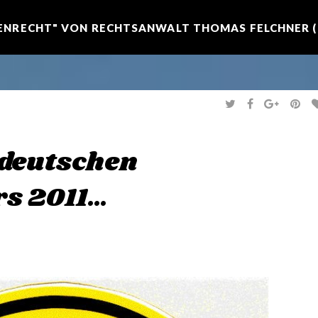
NRECHT" VON RECHTSANWALT THOMAS FELCHNER (R
T
F
G
P
W
A
O
I
I
C
O
N
T
E
G
T
T
B
L
E
E
O
E
R
 deutschen
R
O
+
E
K
S
T
rs 2011…