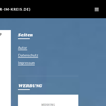
M
e
-IM-KREIS.DE)
n
u
Seiten
Autor
Datenschutz
Impressum
WERBUNG