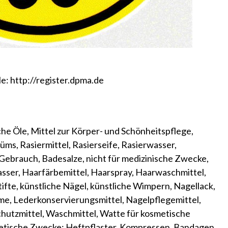
le:
http://register.dpma.de
aus diesen Materialien, soweit in Klasse 16 enthalten; Druckereierzeugnisse; Fotografien; Schreibwaren; Klebstoffe für Papier und Schreibwaren oder für Haushaltszwecke; Pinsel; Schreibmaschinen und Büroartikel (ausgenommen Möbel); Spielkarten; Broschüren, Bücher, Bildbände, Abreißkalender, Fotokalender, Zeitschriftenmagazine, Zeitungen, Abziehbilder, Alben, Aufkleber, Stickers, Anzeigenkarten, Kalender, Kataloge, Postkarten, Prospekte; Fahnen und Wimpel aus Papier; Abschminktücher aus Papier, Behälter und Kästen für Papier und Schreibwaren, Briefbeschwerer, Bierdeckel, Bilder, Bleistifte, Bleistifthalter, Bleistiftminen, Kugelschreiber, Farbmalstifte, Wachsmalstifte, Faserschreiber, Bleistiftspitzer, Briefpapier, Büroklammern, Textmarker, Füllfederhalter; Farbkästen (Schülerbedarf), Federhalter, Glückwunschkarten, Schreibhefte, Heftzwecken, Kaffeefilter aus Papier, Zeichenlineale, Papierhandtücher, Tischpapier, Servietten, Papiertaschentücher, Papiertüten, Papiervorhänge, Papierrollos, Pinsel, Plakate aus Papier und Pappe, Plakatträger aus Papier oder Pappe, Platzdeckchen aus Papier, Radiergummis, Schachteln aus Papier oder Pappe, Schreib- und Papierwaren, Schreibgeräte, Stempel, Stempelhalter, Stempelkästen, Stempelkissen, Untersetzer aus Papier, Wandtafeln; Leder und Lederimitationen sowie Waren daraus, soweit in Klasse 18 enthalten; Reise- und Handkoffer, Regenschirme, Sonnenschirme und Spazierstöcke; Geldbörsen (nicht aus Edelmetall), Badetaschen, Aktentaschen, Dokumentenmappen, Brieftaschen, Campingtaschen, Einkaufsnetze, Einkaufstaschen, Schlüsseletuis aus Leder, Halsbänder für Tiere, Kosmetikkoffer, Ledergurte, Rucksäcke, Reisetaschen, Schultaschen, Schuhbeutel; Möbel, Spiegel, Rahmen; Waren, soweit in Klasse 20 enthalten, aus Holz, Kork, Rohr, Binsen, Weide, Horn, Knochen, Elfenbein, Fischbein, Schildpatt, Bernstein, Perlmutt, Meerschaum und deren Ersatzstoffen oder aus Kunststoffen; Schlüsselbretter, Briefkästen, weder aus Metall noch aus Mauerwerk, Bücherregale, Wanddekorationsartikel für Innenausstattung, nicht aus textilem Material, Dosen, Kästen und Kisten aus Holz oder Kunststoff, Fahnenstangen, Kennzeichen für Fahrzeuge, nicht aus Metall, Fahrzeugschlösser, nicht aus Metall, Wachsfiguren, Figuren aus Holz, Wachs, Gips oder Kunststoff, Flaschenkappen, nicht aus Metall, Flaschenkästen, Flaschenkorken, Flaschenstöpsel, Trinkhalme aus Kunststoff, Betten und Liegen für Haustiere, Hütten für Haustiere, Nester für Haustiere, Hocker, Holzbänke, Kleiderbügel, Kleiderhaken, nicht aus Metall, Kleiderpuppen, Kleiderständer, Kopfkissen, Kopfpolster, Körbe, nicht aus Metall, Korbwaren, Korken, Liegestühle, Stühle, Zeitungshalter, Zeitungsständer, aufblasbare Werbeartikel; Geräte und Behälter für Haushalt und Küche (nicht aus Edelmetall oder plattiert); Kämme und Schwämme; Bürsten (mit Ausnahme von Pinseln); Putzzeug, rohes oder teilweise bearbeitetes Glas (mit Ausnahme von Bauglas); Glaswaren, Porzellan und Steingut, soweit in Klasse 21 enthalten; Bierkrüge, Biergläser; Zahnbürsten, elektrische Zahnbürsten, Zahnbürstenetuis; Abfalleimer, tragbare Babybadewannen, nicht elektrische Babyflaschenwärmer, Isolierbehälter, Isolierkannen, Behälter für Haushalt oder Küche, nicht aus Edelmetall, Besen, Blumentöpfe, Schneidbretter für die Küche, Brotbretter, Brotkästen, Brotkörbe, Bügelbretter, Überzüge für Bügelbretter, Bürsten für Körper- und Schönheitspflege, Butterdosen, Seifendosen, Zuckerdosen, Mundduschen, Eierbecher, nicht aus Edelmetall, Eimer aller Art, Einmachgläser, Eiskübel, Formen für Eiswürfel, Eßstäbchen, Kammetuis, Flaschenöffner, Fliegenklappen, Gewürzservices, Gießkannen, emailliertes Glas, Glasbehälter, Glasgefäße, Glaskugeln, bemalte Glaswaren, Kaffeekocher, nicht elektrisch und nicht aus Edelmetall, Kaffeemühlen, handbetrieben, Kaffeeservices, nicht aus Edelmetall, Käfige für Haustiere, Kämme, Keramikerzeugnisse für den Haushalt, Kerzenleuchter, nicht aus Edelmetall, Kerzenauslöscher, nicht aus Edelmetall, Kleiderspanner, Teppichklopfer, Kochgeschirr, Kochtöpfe, Korkenzieher, kosmetische Geräte, Krawattenspanner, Kristallglaswaren, Kühlflaschen, Kühltaschen, Kühlboxen, Papierteller, Parfümzerstäuber, Porzellanwaren, Schilder aus Porzellan oder Glas, Schuhanzieher, Schuhbürsten, Steingutwaren; Seile, Bindfäden, Netze, Zelte, Planen, Segel, Säcke, soweit in Klasse 22 enthalten; Strickleitern; Webstoffe und Textilwaren, soweit in Klasse 24 enthalten; Bett- und Tischdecken; Banner, Standarten, Etiketten aus Textilstoffen, Fahnen, Wimpel (nicht aus Papier), Bettwäsche, Bettzeug, Kissenbezüge, Federbettdecken, Gardinen aus Textilien oder aus Kunststoff, Textilhandtücher, Reisedecken, Schlafsäcke, Textiltapeten, Textiltaschentücher, Textilservietten, Textilstoffe, Badewäsche, Luftmatratzen, nicht für medizinische Zwecke; Bekleidungsstücke, Schuhwaren, Kopfbedeckungen; Babywäsche, Badeanzüge, Badehosen, Bademäntel, Bademützen, Badesandalen, Badeschuhe, Büstenhalter, Fußballschuhe, Bekleidungsgürtel, Gymnastikbekleidung, Gymnastikschuhe, Halstücher, Handschuhe, Hausschuhe, Hemdblusen, Hemden, Hosen, Hosenträger, Hüte, Jacken, Krawatten, Lätzchen, nicht aus Papier, Mäntel, Mützenschirme, Oberbekleidungsstücke, Ohrenschützer, Pelerinen, Pullover, Pyjamas, Radfahrerbekleidung, Regenmäntel, Röcke, Sandalen, Schals, Schlafanzüge, Schürzen, Slips, Socken, Sockenhalter, Sportschuhe, Stoffschuhe, Stollen für Fußballschuhe, Strandanzüge, Strandschuhe, Strumpfbänder, Strümpfe, Sweater, Skibekleidung, Ski- und Snowboardlatzhosen, T-Shirts, Trikotkleidung, Unterbekleidungsstücke, Unterhosen, Unterwäsche, Wasserskianzüge, Westen; Abzeichen (nicht aus Edelmetall), Anstecker (Buttons), Armbinden, Haarbänder, künstliche Girlanden, Haarklemmen, Haarnadeln, Haarreifen, Haarschmuck, Haarspangen, Hutverzierungen (nicht aus Edelmetall), Knöpfe, Gürtelschnallen, Schnürsenkel; Teppiche, Fußma