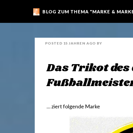
BLOG ZUM THEMA "MARKE & MARKE
m
a
POSTED
15 JAHREN
AGO
BY
r
Das Trikot des
k
Fußballmeiste
e
… ziert folgende Marke
n