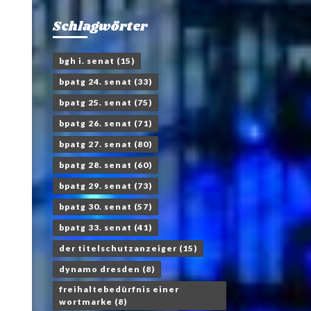
Schlagwörter
bgh i. senat
(15)
bpatg 24. senat
(33)
bpatg 25. senat
(75)
bpatg 26. senat
(71)
bpatg 27. senat
(80)
bpatg 28. senat
(60)
bpatg 29. senat
(73)
bpatg 30. senat
(57)
bpatg 33. senat
(41)
der titelschutzanzeiger
(15)
dynamo dresden
(8)
freihaltebedürfnis einer
wortmarke
(8)