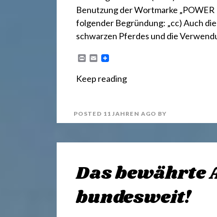
r
Benutzung der Wortmarke „POWER HOR
e
folgender Begründung: „cc) Auch die
schwarzen Pferdes und die Verwendu
c
P
E
r
m
i
a
Keep reading
n
i
h
t
l
POSTED
11 JAHREN
AGO
BY
t
2
Das bewährte A
4
bundesweit!