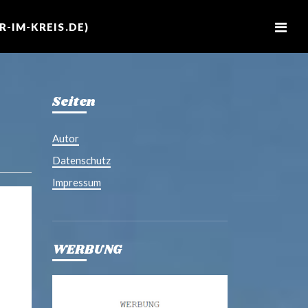
M
e
-IM-KREIS.DE)
n
u
Seiten
Autor
Datenschutz
Impressum
WERBUNG