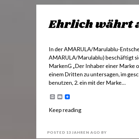
Ehrlich währt 
In der AMARULA/Marulablu-Entscheidu
AMARULA/Marulablu) beschäftigt sic
MarkenG „Der Inhaber einer Marke od
einem Dritten zu untersagen, im gesc
benutzen, 2. ein mit der Marke…
P
E
r
m
i
a
Keep reading
n
i
t
l
POSTED
13 JAHREN
AGO
BY