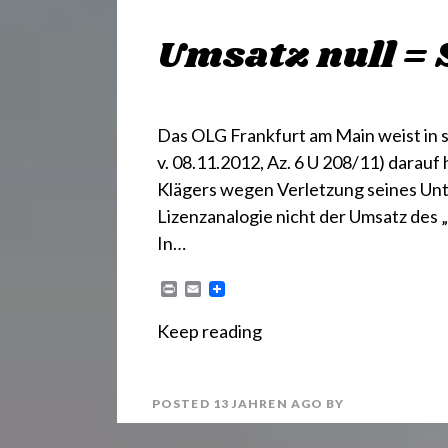
Umsatz null = 
Das OLG Frankfurt am Main weist in s
v. 08.11.2012, Az. 6 U 208/11) darau
Klägers wegen Verletzung seines U
Lizenzanalogie nicht der Umsatz des „
In…
P
E
r
m
i
a
Keep reading
n
i
t
l
POSTED
13 JAHREN
AGO
BY