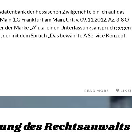
atenbank der hessischen Zivilgerichte bin ich auf das
Main (LG Frankfurt am Main, Urt. v. 09.11.2012, Az. 3-8 O
er der Marke „A“ u.a. einen Unterlassungsanspruch gegen
 der mit dem Spruch „Das bewährte A Service Konzept
READ MORE
LIKE
(
nung des Rechtsanwalts