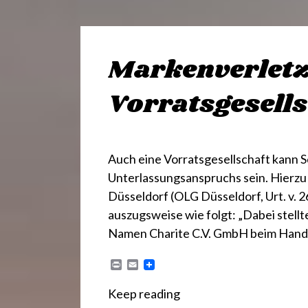
Markenverlet
Vorratsgesells
Auch eine Vorratsgesellschaft kann 
Unterlassungsanspruchs sein. Hierzu
Düsseldorf (OLG Düsseldorf, Urt. v. 2
auszugsweise wie folgt: „Dabei stell
Namen Charite C.V. GmbH beim Hande
P
E
r
m
i
a
Keep reading
n
i