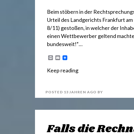
.
Beim stöbern in der Rechtsprechungsd
d
Urteil des Landgerichts Frankfurt am 
8/11) gestoßen, in welcher der Inhab
e
einen Wettbewerber geltend machte,
bundesweit!“…
P
E
r
m
i
a
Keep reading
n
i
t
l
POSTED
13 JAHREN
AGO
BY
Falls die Rech