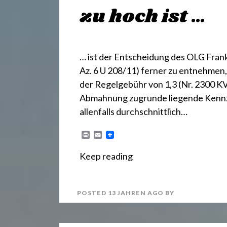
zu hoch ist …
… ist der Entscheidung des OLG Frank
Az. 6 U 208/11) ferner zu entnehmen,
der Regelgebühr von 1,3 (Nr. 2300 KV
Abmahnung zugrunde liegende Kennze
allenfalls durchschnittlich…
P
E
r
m
i
a
Keep reading
n
i
t
l
POSTED
13 JAHREN
AGO
BY