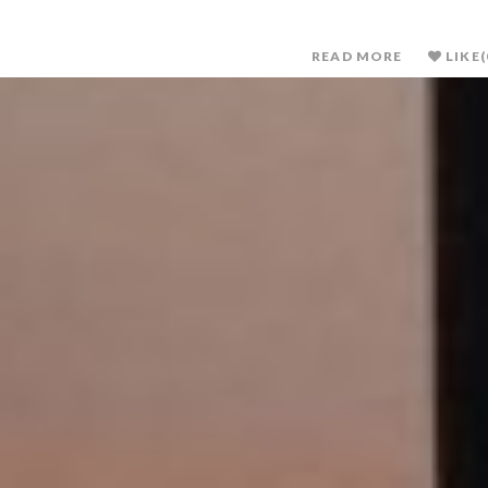
READ MORE
LIKE
(