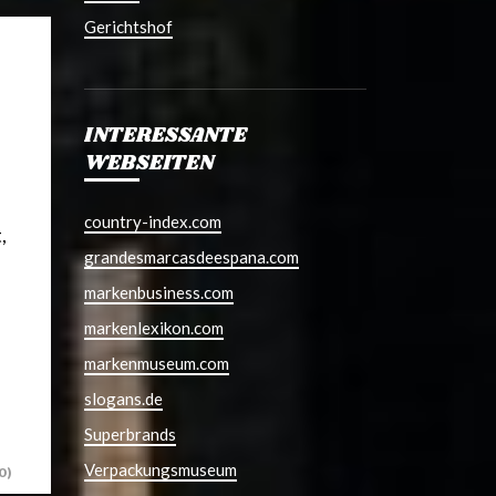
Gerichtshof
INTERESSANTE
WEBSEITEN
country-index.com
,
grandesmarcasdeespana.com
markenbusiness.com
markenlexikon.com
markenmuseum.com
slogans.de
Superbrands
Verpackungsmuseum
0)