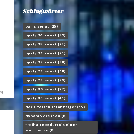
Schlagwörter
bgh i. senat
(15)
bpatg 24. senat
(33)
bpatg 25. senat
(75)
bpatg 26. senat
(71)
bpatg 27. senat
(80)
bpatg 28. senat
(60)
bpatg 29. senat
(73)
bpatg 30. senat
(57)
0)
bpatg 33. senat
(41)
der titelschutzanzeiger
(15)
dynamo dresden
(8)
freihaltebedürfnis einer
wortmarke
(8)