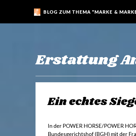
BLOG ZUM THEMA "MARKE & MARKE
m
a
r
Erstattung A
k
e
Ein echtes Sie
n
In der POWER HORSE/POWER HORN-E
Bundesgerichtshof (BGH) mit der Fra