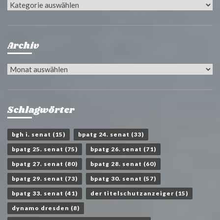
Kategorien
Archiv
Archiv
Schlagwörter
bgh i. senat
(15)
bpatg 24. senat
(33)
bpatg 25. senat
(75)
bpatg 26. senat
(71)
bpatg 27. senat
(80)
bpatg 28. senat
(60)
bpatg 29. senat
(73)
bpatg 30. senat
(57)
bpatg 33. senat
(41)
der titelschutzanzeiger
(15)
dynamo dresden
(8)