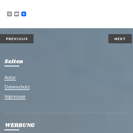
P
E
r
m
i
a
n
i
t
l
PREVIOUS
NEXT
Seiten
Autor
Datenschutz
Impressum
WERBUNG