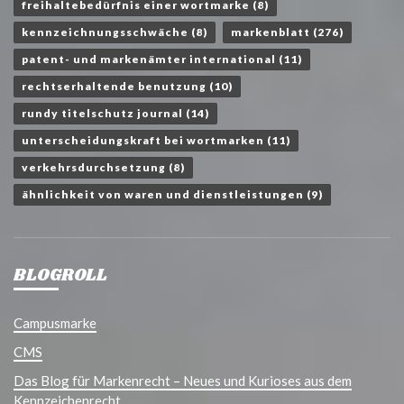
freihaltebedürfnis einer wortmarke
(8)
kennzeichnungsschwäche
(8)
markenblatt
(276)
patent- und markenämter international
(11)
rechtserhaltende benutzung
(10)
rundy titelschutz journal
(14)
unterscheidungskraft bei wortmarken
(11)
verkehrsdurchsetzung
(8)
ähnlichkeit von waren und dienstleistungen
(9)
BLOGROLL
Campusmarke
CMS
Das Blog für Markenrecht – Neues und Kurioses aus dem
Kennzeichenrecht