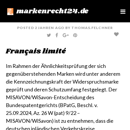
markenrecht24.de
e
n
u
POSTED
2 JAHREN
AGO
BY
THOMAS.FELCHNER
T
F
G
P
W
A
O
I
I
C
O
N
T
E
G
T
Français limité
T
B
L
E
E
O
E
R
R
O
+
E
K
S
T
Im Rahmen der Ähnlichkeitsprüfung der sich
gegenüberstehenden Marken wird unter anderem
die Kennzeichnungskraft der Widerspruchsmarke
geprüft und deren Schutzumfang festgelegt. Der
MISAVON/WiSavon-Entscheidung des
Bundespatentgerichts (
BPatG, Beschl. v.
25.09.2024, Az. 26 W (pat) 9/22 –
MISAVON/WiSavon
) ist zu entnehmen, dass die
deutschen inländischen Verkehrskreise