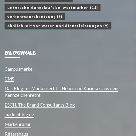
unterscheidungskraft bei wortmarken
(11)
verkehrsdurchsetzung
(8)
ähnlichkeit von waren und dienstleistungen
(9)
BLOGROLL
Campusmarke
CMS
Das Blog für Markenrecht – Neues und Kurioses aus dem
Kennzeichenrecht
ESCH. The Brand Consultants Blog
markenblog.de
Markenradar
Rittershaus