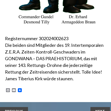
Registernummer 302024002623
Die beiden sind Mitglieder des 19. Intertemporalen
Z.E.R.A. Zeiten-Kontroll-Geschwaders im
GONDWANA – DAS PRAEHISTORIUM
, das mit
seiner 143. Rettungs-Drohne die jederzeitige
Rettung der Zeitreisenden sicherstellt. Tolle Idee!
James Tiberius Kirk
würde staunen.
P
E
r
m
i
a
n
i
t
l
PREVIOUS
NEXT