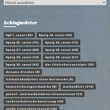
Archiv
Schlagwörter
bgh i. senat
(15)
bpatg 24. senat
(33)
bpatg 25. senat
(75)
bpatg 26. senat
(71)
bpatg 27. senat
(80)
bpatg 28. senat
(60)
bpatg 29. senat
(73)
bpatg 30. senat
(57)
bpatg 33. senat
(41)
der titelschutzanzeiger
(15)
dynamo dresden
(8)
freihaltebedürfnis einer wortmarke
(8)
kennzeichnungsschwäche
(8)
markenblatt
(276)
patent- und markenämter international
(11)
rechtserhaltende benutzung
(10)
rundy titelschutz journal
(14)