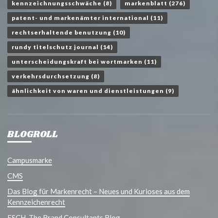
kennzeichnungsschwäche
(8)
markenblatt
(276)
patent- und markenämter international
(11)
rechtserhaltende benutzung
(10)
rundy titelschutz journal
(14)
unterscheidungskraft bei wortmarken
(11)
verkehrsdurchsetzung
(8)
ähnlichkeit von waren und dienstleistungen
(9)
BLOGROLL
Campusmarke
CMS
Das Blog für Markenrecht – Neues und Kurioses aus dem
Kennzeichenrecht
ESCH. The Brand Consultants Blog