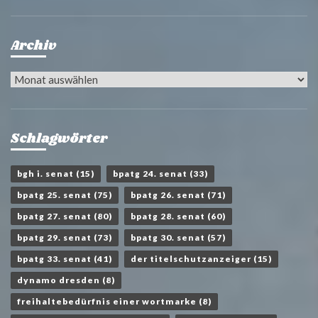
Archiv
Archiv
Schlagwörter
bgh i. senat
(15)
bpatg 24. senat
(33)
bpatg 25. senat
(75)
bpatg 26. senat
(71)
bpatg 27. senat
(80)
bpatg 28. senat
(60)
bpatg 29. senat
(73)
bpatg 30. senat
(57)
bpatg 33. senat
(41)
der titelschutzanzeiger
(15)
dynamo dresden
(8)
freihaltebedürfnis einer wortmarke
(8)