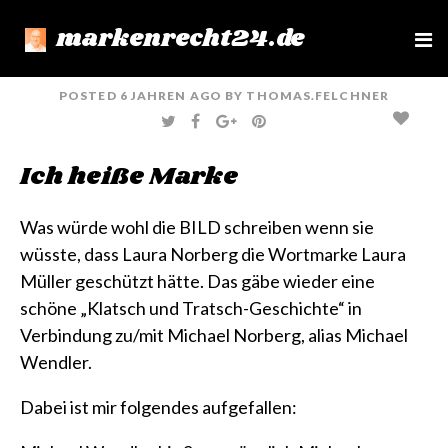
markenrecht24.de
e
n
u
POSTED
6 JAHREN
AGO
BY
THOMAS.FELCHNER
T
F
G
P
W
A
O
I
I
C
O
N
T
E
G
T
Ich heiße Marke
T
B
L
E
E
O
E
R
R
O
+
E
K
S
T
Was würde wohl die BILD schreiben wenn sie
wüsste, dass Laura Norberg die Wortmarke
Laura
Müller
geschützt hätte. Das gäbe wieder eine
schöne „Klatsch und Tratsch-Geschichte“ in
Verbindung zu/mit Michael Norberg, alias
Michael
Wendler
.
Dabei ist mir folgendes aufgefallen: