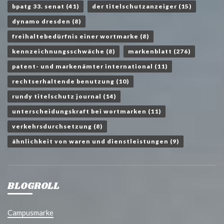
bpatg 33. senat
(41)
der titelschutzanzeiger
(15)
dynamo dresden
(8)
freihaltebedürfnis einer wortmarke
(8)
kennzeichnungsschwäche
(8)
markenblatt
(276)
patent- und markenämter international
(11)
rechtserhaltende benutzung
(10)
rundy titelschutz journal
(14)
unterscheidungskraft bei wortmarken
(11)
verkehrsdurchsetzung
(8)
ähnlichkeit von waren und dienstleistungen
(9)
BLOGROLL
Campusmarke