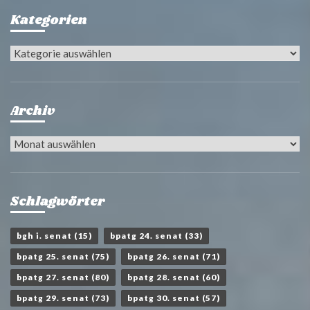
Kategorien
Kategorien
Archiv
Archiv
Schlagwörter
bgh i. senat
(15)
bpatg 24. senat
(33)
bpatg 25. senat
(75)
bpatg 26. senat
(71)
bpatg 27. senat
(80)
bpatg 28. senat
(60)
bpatg 29. senat
(73)
bpatg 30. senat
(57)