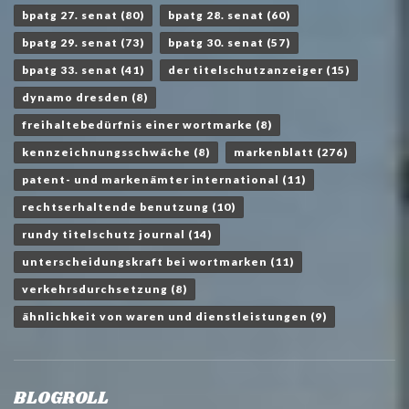
bpatg 27. senat
(80)
bpatg 28. senat
(60)
bpatg 29. senat
(73)
bpatg 30. senat
(57)
bpatg 33. senat
(41)
der titelschutzanzeiger
(15)
dynamo dresden
(8)
freihaltebedürfnis einer wortmarke
(8)
kennzeichnungsschwäche
(8)
markenblatt
(276)
patent- und markenämter international
(11)
rechtserhaltende benutzung
(10)
rundy titelschutz journal
(14)
unterscheidungskraft bei wortmarken
(11)
verkehrsdurchsetzung
(8)
ähnlichkeit von waren und dienstleistungen
(9)
BLOGROLL