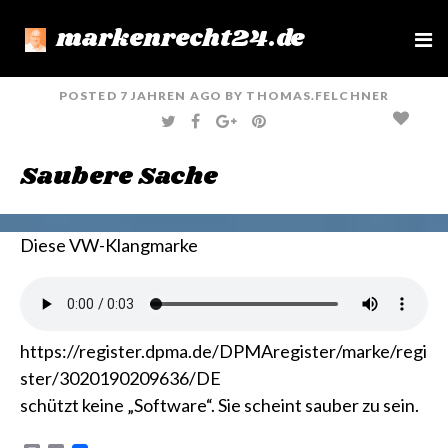
markenrecht24.de
e
n
u
POSTED
7 JAHREN
AGO
BY
THOMAS.FELCHNER
T
F
G
P
W
A
O
I
I
C
O
N
T
E
G
T
Saubere Sache
T
B
L
E
E
O
E
R
R
O
+
E
K
S
T
Diese VW-Klangmarke
https://register.dpma.de/DPMAregister/marke/regi
ster/3020190209636/DE
schützt keine „Software“. Sie scheint sauber zu sein.