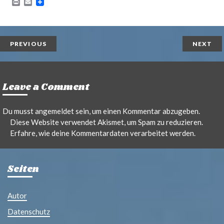
P
E
r
m
i
a
n
i
t
l
PREVIOUS
NEXT
Leave a Comment
Du musst
angemeldet
sein, um einen Kommentar abzugeben.
Diese Website verwendet Akismet, um Spam zu reduzieren.
Erfahre, wie deine Kommentardaten verarbeitet werden.
Seiten
Autor
Datenschutz