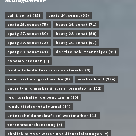
Schlagwörter
bgh i. senat
(15)
bpatg 24. senat
(33)
bpatg 25. senat
(75)
bpatg 26. senat
(71)
bpatg 27. senat
(80)
bpatg 28. senat
(60)
bpatg 29. senat
(73)
bpatg 30. senat
(57)
bpatg 33. senat
(41)
der titelschutzanzeiger
(15)
dynamo dresden
(8)
freihaltebedürfnis einer wortmarke
(8)
kennzeichnungsschwäche
(8)
markenblatt
(276)
patent- und markenämter international
(11)
rechtserhaltende benutzung
(10)
rundy titelschutz journal
(14)
unterscheidungskraft bei wortmarken
(11)
verkehrsdurchsetzung
(8)
ähnlichkeit von waren und dienstleistungen
(9)