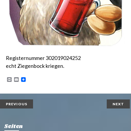
Registernummer 302019024252
echt Ziegenbock kriegen.
P
E
r
m
i
a
n
i
t
l
PREVIOUS
NEXT
Seiten