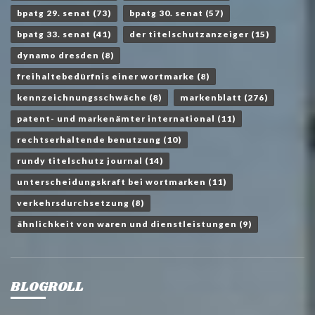
bpatg 29. senat
(73)
bpatg 30. senat
(57)
bpatg 33. senat
(41)
der titelschutzanzeiger
(15)
dynamo dresden
(8)
freihaltebedürfnis einer wortmarke
(8)
kennzeichnungsschwäche
(8)
markenblatt
(276)
patent- und markenämter international
(11)
rechtserhaltende benutzung
(10)
rundy titelschutz journal
(14)
unterscheidungskraft bei wortmarken
(11)
verkehrsdurchsetzung
(8)
ähnlichkeit von waren und dienstleistungen
(9)
BLOGROLL