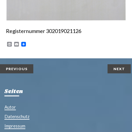
Registernummer 302019021126
P
E
r
m
i
a
n
i
t
l
PREVIOUS
NEXT
Seiten
Autor
Datenschutz
Impressum