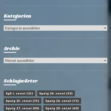
Kategorien
Kategorien
Archiv
Archiv
Schlagwörter
bgh i. senat
(15)
bpatg 24. senat
(33)
bpatg 25. senat
(75)
bpatg 26. senat
(71)
bpatg 27. senat
(80)
bpatg 28. senat
(60)