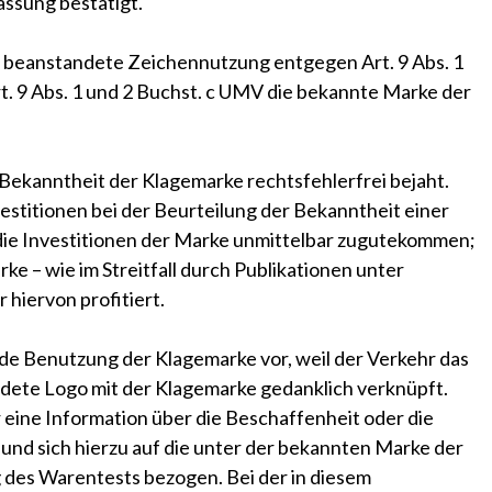
assung bestätigt.
die beanstandete Zeichennutzung entgegen Art. 9 Abs. 1
t. 9 Abs. 1 und 2 Buchst. c UMV die bekannte Marke der
Bekanntheit der Klagemarke rechtsfehlerfrei bejaht.
estitionen bei der Beurteilung der Bekanntheit einer
s die Investitionen der Marke unmittelbar zugutekommen;
rke – wie im Streitfall durch Publikationen unter
hiervon profitiert.
nde Benutzung der Klagemarke vor, weil der Verkehr das
dete Logo mit der Klagemarke gedanklich verknüpft.
eine Information über die Beschaffenheit oder die
 und sich hierzu auf die unter der bekannten Marke der
 des Warentests bezogen. Bei der in diesem