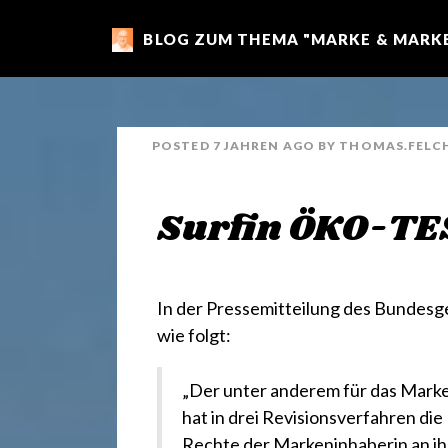
BLOG ZUM THEMA "MARKE & MARKE
m
a
POSTED
7 JAHREN
AGO
BY
THOMAS.FELC
r
Surfin ÖKO-TE
k
e
In der Pressemitteilung des Bundesg
wie folgt:
n
„Der unter anderem für das Marke
hat in drei Revisionsverfahren di
Rechte der Markeninhaberin an i