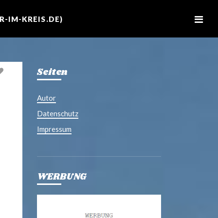
M
e
-IM-KREIS.DE)
n
u
Seiten
Autor
Datenschutz
Impressum
WERBUNG