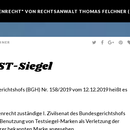
NRECHT" VON RECHTSANWALT THOMAS FELCHNER (R
T
F
G
P
HNER
W
A
O
I
I
C
O
N
T
E
G
T
T
B
L
E
E
O
E
R
ST-Siegel
R
O
+
E
K
S
T
erichtshofs (BGH) Nr. 158/2019 vom 12.12.2019 heißt es
nrecht zuständige I. Zivilsenat des Bundesgerichtshofs
e Benutzung von Testsiegel-Marken als Verletzung der
hrer bekannten Marke angesehen.