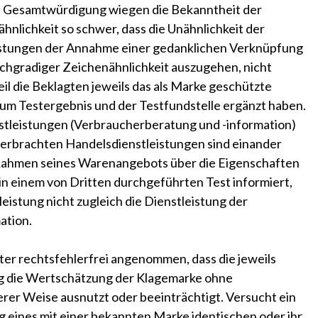
esamtwürdigung wiegen die Bekanntheit der
nlichkeit so schwer, dass die Unähnlichkeit der
stungen der Annahme einer gedanklichen Verknüpfung
ochgradiger Zeichenähnlichkeit auszugehen, nicht
il die Beklagten jeweils das als Marke geschützte
zum Testergebnis und der Testfundstelle ergänzt haben.
stleistungen (Verbraucherberatung und -information)
s erbrachten Handelsdienstleistungen sind einander
im Rahmen seines Warenangebots über die Eigenschaften
n einem von Dritten durchgeführten Test informiert,
eistung nicht zugleich die Dienstleistung der
ation.
er rechtsfehlerfrei angenommen, dass die jeweils
 die Wertschätzung der Klagemarke ohne
rer Weise ausnutzt oder beeinträchtigt. Versucht ein
g eines mit einer bekannten Marke identischen oder ihr