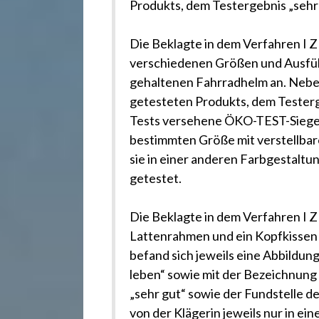
.
Produkts, dem Testergebnis „sehr 
d
Die Beklagte in dem Verfahren I Z
verschiedenen Größen und Ausfüh
e
gehaltenen Fahrradhelm an. Nebe
getesteten Produkts, dem Testerge
Tests versehene ÖKO-TEST-Siegel a
bestimmten Größe mit verstellbar
sie in einer anderen Farbgestalt
getestet.
Die Beklagte in dem Verfahren I Z
Lattenrahmen und ein Kopfkissen
befand sich jeweils eine Abbildun
leben“ sowie mit der Bezeichnung
„sehr gut“ sowie der Fundstelle 
von der Klägerin jeweils nur in e