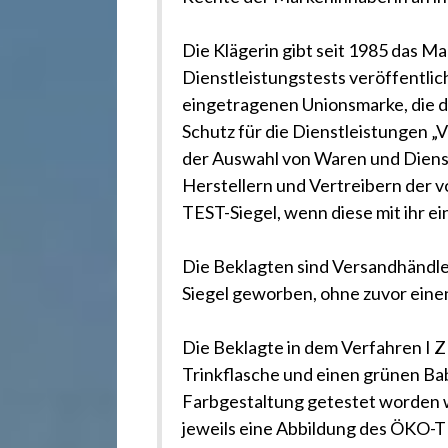
r
e
Die Klägerin gibt seit 1985 das 
Dienstleistungstests veröffentlich
eingetragenen Unionsmarke, die 
c
Schutz für die Dienstleistungen 
der Auswahl von Waren und Dienst
h
Herstellern und Vertreibern der 
TEST-Siegel, wenn diese mit ihr ei
t
Die Beklagten sind Versandhändle
Siegel geworben, ohne zuvor einen
2
Die Beklagte in dem Verfahren I Z
4
Trinkflasche und einen grünen Bab
Farbgestaltung getestet worden 
jeweils eine Abbildung des ÖKO-T