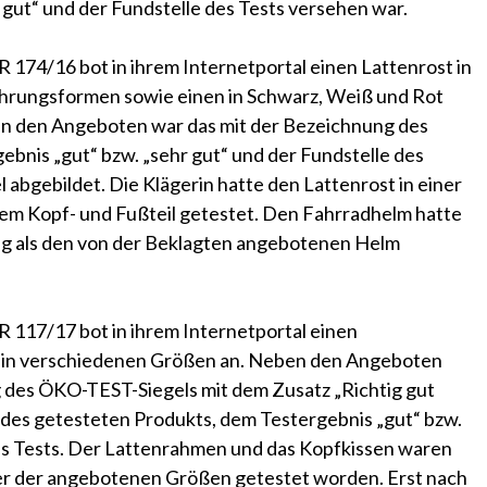
gut“ und der Fundstelle des Tests versehen war.
R 174/16 bot in ihrem Internetportal einen Lattenrost in
rungsformen sowie einen in Schwarz, Weiß und Rot
n den Angeboten war das mit der Bezeichnung des
bnis „gut“ bzw. „sehr gut“ und der Fundstelle des
bgebildet. Die Klägerin hatte den Lattenrost in einer
em Kopf- und Fußteil getestet. Den Fahrradhelm hatte
ung als den von der Beklagten angebotenen Helm
R 117/17 bot in ihrem Internetportal einen
 in verschiedenen Größen an. Neben den Angeboten
g des ÖKO-TEST-Siegels mit dem Zusatz „Richtig gut
 des getesteten Produkts, dem Testergebnis „gut“ bzw.
des Tests. Der Lattenrahmen und das Kopfkissen waren
iner der angebotenen Größen getestet worden. Erst nach