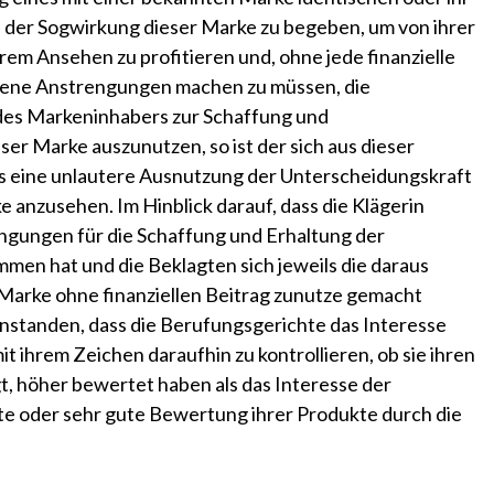
h der Sogwirkung dieser Marke zu begeben, um von ihrer
rem Ansehen zu profitieren und, ohne jede finanzielle
gene Anstrengungen machen zu müssen, die
des Markeninhabers zur Schaffung und
er Marke auszunutzen, so ist der sich aus dieser
s eine unlautere Ausnutzung der Unterscheidungskraft
anzusehen. Im Hinblick darauf, dass die Klägerin
engungen für die Schaffung und Erhaltung der
men hat und die Beklagten sich jeweils die daraus
Marke ohne finanziellen Beitrag zunutze gemacht
eanstanden, dass die Berufungsgerichte das Interesse
t ihrem Zeichen daraufhin zu kontrollieren, ob sie ihren
 höher bewertet haben als das Interesse der
te oder sehr gute Bewertung ihrer Produkte durch die