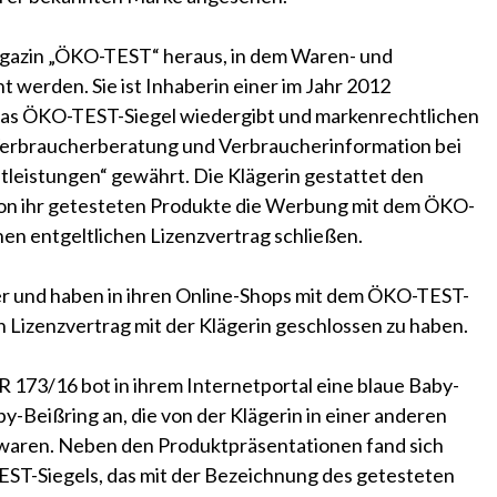
Magazin „ÖKO-TEST“ heraus, in dem Waren- und
t werden. Sie ist Inhaberin einer im Jahr 2012
das ÖKO-TEST-Siegel wiedergibt und markenrechtlichen
„Verbraucherberatung und Verbraucherinformation bei
leistungen“ gewährt. Die Klägerin gestattet den
von ihr getesteten Produkte die Werbung mit dem ÖKO-
nen entgeltlichen Lizenzvertrag schließen.
r und haben in ihren Online-Shops mit dem ÖKO-TEST-
 Lizenzvertrag mit der Klägerin geschlossen zu haben.
R 173/16 bot in ihrem Internetportal eine blaue Baby-
y-Beißring an, die von der Klägerin in einer anderen
waren. Neben den Produktpräsentationen fand sich
EST-Siegels, das mit der Bezeichnung des getesteten