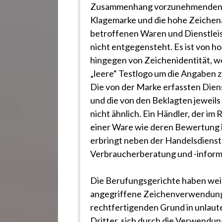
Zusammenhang vorzunehmenden G
Klagemarke und die hohe Zeichenäh
betroffenen Waren und Dienstlei
nicht entgegensteht. Es ist von h
hingegen von Zeichenidentität, we
„leere“ Testlogo um die Angaben 
Die von der Marke erfassten Dien
und die von den Beklagten jeweil
nicht ähnlich. Ein Händler, der 
einer Ware wie deren Bewertung i
erbringt neben der Handelsdienstl
Verbraucherberatung und -inform
Die Berufungsgerichte haben weit
angegriffene Zeichenverwendung
rechtfertigenden Grund in unlaute
Dritter, sich durch die Verwendun