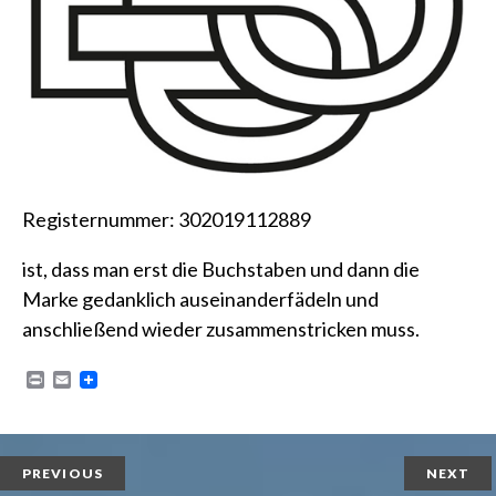
Registernummer: 302019112889
ist, dass man erst die Buchstaben und dann die
Marke gedanklich auseinanderfädeln und
anschließend wieder zusammenstricken muss.
P
E
r
m
i
a
n
i
t
l
PREVIOUS
NEXT