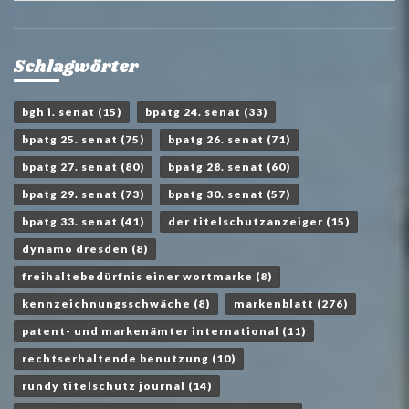
Schlagwörter
bgh i. senat
(15)
bpatg 24. senat
(33)
bpatg 25. senat
(75)
bpatg 26. senat
(71)
bpatg 27. senat
(80)
bpatg 28. senat
(60)
bpatg 29. senat
(73)
bpatg 30. senat
(57)
bpatg 33. senat
(41)
der titelschutzanzeiger
(15)
dynamo dresden
(8)
freihaltebedürfnis einer wortmarke
(8)
kennzeichnungsschwäche
(8)
markenblatt
(276)
patent- und markenämter international
(11)
rechtserhaltende benutzung
(10)
rundy titelschutz journal
(14)