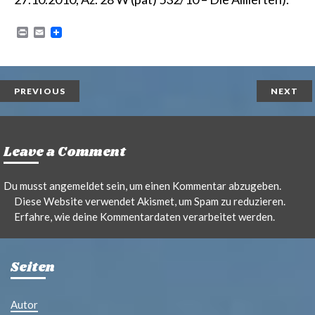
P
E
r
m
i
a
n
i
t
l
PREVIOUS
NEXT
Leave a Comment
Du musst
angemeldet
sein, um einen Kommentar abzugeben.
Diese Website verwendet Akismet, um Spam zu reduzieren.
Erfahre, wie deine Kommentardaten verarbeitet werden.
Seiten
Autor