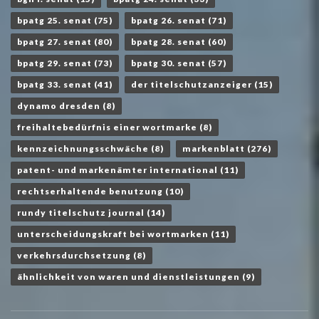
bpatg 25. senat
(75)
bpatg 26. senat
(71)
bpatg 27. senat
(80)
bpatg 28. senat
(60)
bpatg 29. senat
(73)
bpatg 30. senat
(57)
bpatg 33. senat
(41)
der titelschutzanzeiger
(15)
dynamo dresden
(8)
freihaltebedürfnis einer wortmarke
(8)
kennzeichnungsschwäche
(8)
markenblatt
(276)
patent- und markenämter international
(11)
rechtserhaltende benutzung
(10)
rundy titelschutz journal
(14)
unterscheidungskraft bei wortmarken
(11)
verkehrsdurchsetzung
(8)
ähnlichkeit von waren und dienstleistungen
(9)