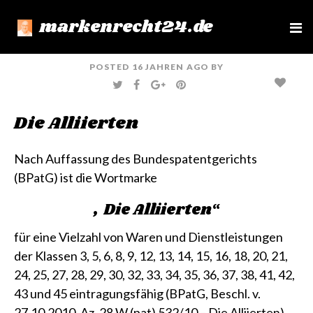
markenrecht24.de
e
n
u
POSTED
16 JAHREN
AGO
BY
T
F
G
P
W
A
O
I
I
C
O
N
T
E
G
T
Die Alliierten
T
B
L
E
E
O
E
R
R
O
+
E
K
S
T
Nach Auffassung des Bundespatentgerichts
(BPatG) ist die Wortmarke
„Die Alliierten“
für eine Vielzahl von Waren und Dienstleistungen
der
Klassen 3, 5, 6, 8, 9, 12, 13, 14, 15, 16, 18, 20, 21,
24, 25, 27, 28, 29, 30, 32, 33, 34, 35, 36, 37, 38, 41, 42,
43 und 45
eintragungsfähig
(BPatG, Beschl. v.
27.10.2010, Az. 28 W (pat) 532/10 – Die Alliierten)
.