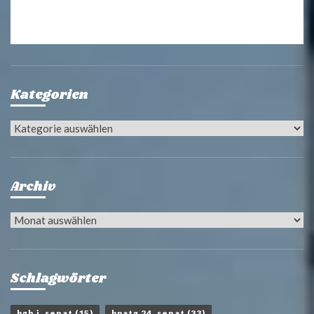
Kategorien
Kategorien
Archiv
Archiv
Schlagwörter
bgh i. senat
(15)
bpatg 24. senat
(33)