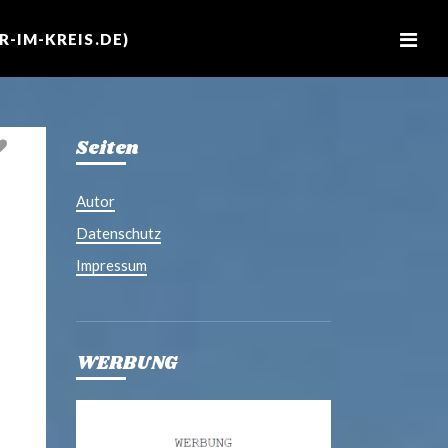
M
e
-IM-KREIS.DE)
n
u
Seiten
Autor
Datenschutz
Impressum
WERBUNG