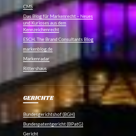
CMS
Das Blog für Markenrecht – Neues
und Kurioses aus dem
Kennzeichenrecht
ESCH. The Brand Consultants Blog
markenblog.de
Markenradar
Rittershaus
GERICHTE
Bundesgerichtshof (BGH)
Bundespatentgericht (BPatG)
Gericht