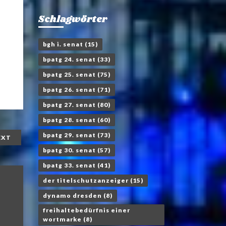
Schlagwörter
bgh i. senat
(15)
bpatg 24. senat
(33)
bpatg 25. senat
(75)
bpatg 26. senat
(71)
bpatg 27. senat
(80)
bpatg 28. senat
(60)
bpatg 29. senat
(73)
EXT
bpatg 30. senat
(57)
bpatg 33. senat
(41)
der titelschutzanzeiger
(15)
dynamo dresden
(8)
freihaltebedürfnis einer
wortmarke
(8)