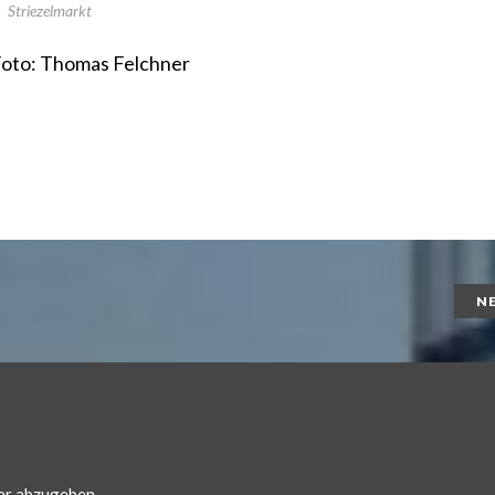
Striezelmarkt
oto: Thomas Felchner
N
ar abzugeben.