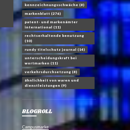
kennzeichnungsschwäche
(8)
markenblatt
(276)
patent- und markenämter
international
(11)
rechtserhaltende benutzung
(10)
rundy titelschutz journal
(14)
unterscheidungskraft bei
wortmarken
(11)
verkehrsdurchsetzung
(8)
ähnlichkeit von waren und
dienstleistungen
(9)
BLOGROLL
Campusmarke