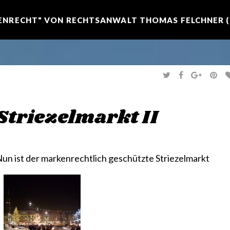
NRECHT" VON RECHTSANWALT THOMAS FELCHNER (R
T
F
G
P
W
A
O
I
I
C
O
N
T
E
G
T
T
B
L
E
E
O
E
R
Striezelmarkt II
R
O
+
E
K
S
T
un ist der
markenrechtlich geschützte Striezelmarkt