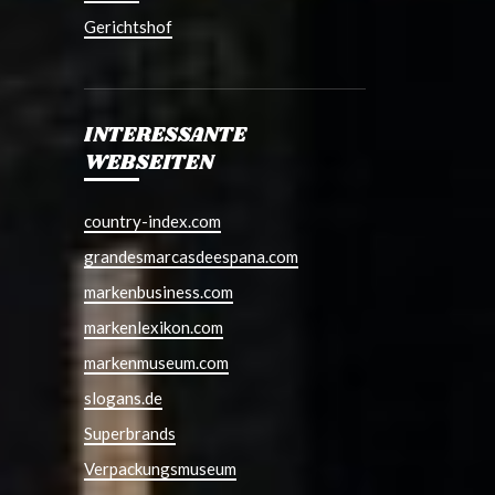
Gerichtshof
INTERESSANTE
WEBSEITEN
country-index.com
grandesmarcasdeespana.com
markenbusiness.com
markenlexikon.com
markenmuseum.com
slogans.de
Superbrands
Verpackungsmuseum