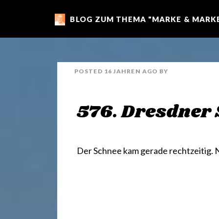
BLOG ZUM THEMA "MARKE & MARKE
m
a
POSTED
16 JAHREN
AGO
BY
r
576. Dresdner 
k
e
Der Schnee kam gerade rechtzeitig. N
n