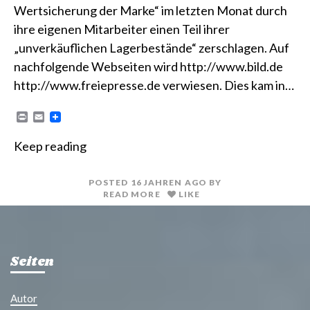
Wertsicherung der Marke“ im letzten Monat durch
ihre eigenen Mitarbeiter einen Teil ihrer
„unverkäuflichen Lagerbestände“ zerschlagen. Auf
nachfolgende Webseiten wird http://www.bild.de
http://www.freiepresse.de verwiesen. Dies kam in…
P
E
r
m
i
a
Keep reading
n
i
t
l
POSTED
16 JAHREN
AGO
BY
READ MORE
LIKE
Seiten
Autor