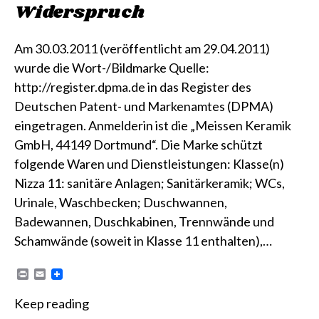
Widerspruch
Am 30.03.2011 (veröffentlicht am 29.04.2011)
wurde die Wort-/Bildmarke Quelle:
http://register.dpma.de in das Register des
Deutschen Patent- und Markenamtes (DPMA)
eingetragen. Anmelderin ist die „Meissen Keramik
GmbH, 44149 Dortmund“. Die Marke schützt
folgende Waren und Dienstleistungen: Klasse(n)
Nizza 11: sanitäre Anlagen; Sanitärkeramik; WCs,
Urinale, Waschbecken; Duschwannen,
Badewannen, Duschkabinen, Trennwände und
Schamwände (soweit in Klasse 11 enthalten),…
P
E
r
m
i
a
Keep reading
n
i