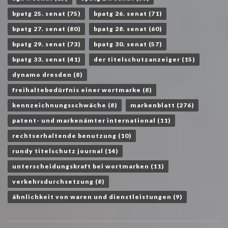
bpatg 25. senat
(75)
bpatg 26. senat
(71)
bpatg 27. senat
(80)
bpatg 28. senat
(60)
bpatg 29. senat
(73)
bpatg 30. senat
(57)
bpatg 33. senat
(41)
der titelschutzanzeiger
(15)
dynamo dresden
(8)
freihaltebedürfnis einer wortmarke
(8)
kennzeichnungsschwäche
(8)
markenblatt
(276)
patent- und markenämter international
(11)
rechtserhaltende benutzung
(10)
rundy titelschutz journal
(14)
unterscheidungskraft bei wortmarken
(11)
verkehrsdurchsetzung
(8)
ähnlichkeit von waren und dienstleistungen
(9)