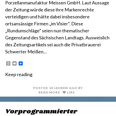
Porzellanmanufaktur Meissen GmbH. Laut Aussage
der Zeitung würde diese ihre Markenrechte
verteidigen und hätte dabei insbesondere
ortsansässige Firmen „im Visier“. Diese
„Rundumschläge“ seien nun thematischer
Gegenstand des Sächsischen Landtags. Ausweislich
des Zeitungsartikels sei auch die Privatbrauerei
Schwerter Meißen…
P
E
r
m
i
a
Keep reading
n
i
t
l
POSTED
14 JAHREN
AGO
BY
READ MORE
LIKE
Vorprogrammierter