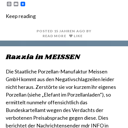
P
E
r
m
i
a
Keep reading
n
i
t
l
POSTED
15 JAHREN
AGO
BY
READ MORE
LIKE
Razzia in MEISSEN
Die Staatliche Porzellan-Manufaktur Meissen
GmbH kommt aus den Negativschlagzeilen leider
nicht heraus. Zerstörte sie vor kurzem ihr eigenes
Porzellan (siehe „Elefant im Porzellanladen“), so
ermittelt nunmehr offensichtlich das
Bundeskartellamt wegen des Verdachts der
verbotenen Preisabsprache gegen diese. Dies
berichtet der Nachrichtensender mdr INFO in