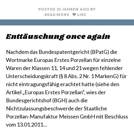
t
l
POSTED
15 JAHREN
AGO
BY
READ MORE
LIKE
Enttäuschung once again
Nachdem das Bundespatentgericht (BPatG) die
Wortmarke Europas Erstes Porzellan für einzelne
Waren der Klassen 11, 14 und 21 wegen fehlender
Unterscheidungskraft (§ 8 Abs. 2 Nr. 1 MarkenG) für
nicht eintragungsfähig erachtet hatte (siehe den
Artikel „Europas Erstes Porzellan“, wies der
Bundesgerichtshof (BGH) auch die
Nichtzulassungsbeschwerde der Staatliche
Porzellan-Manufaktur Meissen GmbH mit Beschluss
vom 13.01.2011…