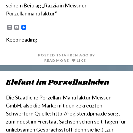
seinem Beitrag „Razzia in Meissner
Porzellanmanufaktur“.
P
E
r
m
i
a
Keep reading
n
i
t
l
POSTED
16 JAHREN
AGO
BY
READ MORE
LIKE
Elefant im Porzellanladen
Die Staatliche Porzellan-Manufaktur Meissen
GmbH, also die Marke mit den gekreuzten
Schwertern Quelle: http://register.dpma.de sorgt
zumindest im Freistaat Sachsen schon seit Tagen für
unliebsamen Gesprächsstoff, denn sie ließ „zur