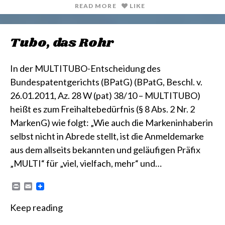
READ MORE
LIKE
Tubo, das Rohr
In der MULTITUBO-Entscheidung des
Bundespatentgerichts (BPatG) (BPatG, Beschl. v.
26.01.2011, Az. 28 W (pat) 38/10 – MULTITUBO)
heißt es zum Freihaltebedürfnis (§ 8 Abs. 2 Nr. 2
MarkenG) wie folgt: „Wie auch die Markeninhaberin
selbst nicht in Abrede stellt, ist die Anmeldemarke
aus dem allseits bekannten und geläufigen Präfix
„MULTI“ für „viel, vielfach, mehr“ und…
P
E
r
m
i
a
Keep reading
n
i
t
l