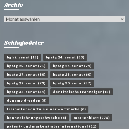
Archiv
Archiv
Schlagwörter
bgh i. senat
(15)
bpatg 24. senat
(33)
bpatg 25. senat
(75)
bpatg 26. senat
(71)
bpatg 27. senat
(80)
bpatg 28. senat
(60)
bpatg 29. senat
(73)
bpatg 30. senat
(57)
bpatg 33. senat
(41)
der titelschutzanzeiger
(15)
dynamo dresden
(8)
freihaltebedürfnis einer wortmarke
(8)
kennzeichnungsschwäche
(8)
markenblatt
(276)
patent- und markenämter international
(11)