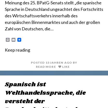
Meinung des 25. BPatG-Senats stellt „die spanische
Sprache in Deutschland ungeachtet des Fortschritts
des Wirtschaftsverkehrs innerhalb des
europäischen Binnenmarktes und auch der großen
Zahl von Deutschen, die…
P
E
r
m
i
a
Keep reading
n
i
t
l
POSTED
13 JAHREN
AGO
BY
READ MORE
LIKE
Spanisch ist
Welthandelssprache, die
versteht der