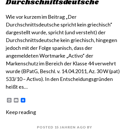
Durchschnittsdeutsche
Wie vor kurzem im Beitrag „Der
Durchschnittsdeutsche spricht kein griechisch“
dargestellt wurde, spricht (und versteht) der
Durchschnittsdeutsche kein griechisch, hingegen
jedoch mit der Folge spanisch, dass der
angemeldeten Wortmarke „Activo“ der
Markenschutz im Bereich der Klasse 44 verwehrt
wurde (BPatG, Beschl. v. 14.04.2011, Az. 30 W (pat)
533/10 – Activo). In den Entscheidungsgründen
heißt es…
P
E
r
m
i
a
Keep reading
n
i
t
l
POSTED
15 JAHREN
AGO
BY