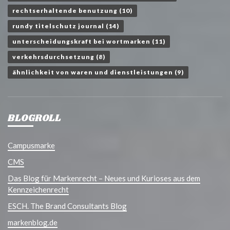
rechtserhaltende benutzung
(10)
rundy titelschutz journal
(14)
unterscheidungskraft bei wortmarken
(11)
verkehrsdurchsetzung
(8)
ähnlichkeit von waren und dienstleistungen
(9)
BLOGROLL
Campusmarke
CMS
Das Blog für Markenrecht – Neues und Kurioses aus dem
Kennzeichenrecht
ESCH. The Brand Consultants Blog
markenblog.de