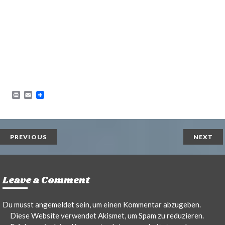
P
E
r
m
i
a
n
i
t
l
PREVIOUS
NEXT
Leave a Comment
Du musst
angemeldet
sein, um einen Kommentar abzugeben.
Diese Website verwendet Akismet, um Spam zu reduzieren.