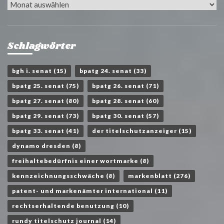
Archiv
Schlagwörter
bgh i. senat
(15)
bpatg 24. senat
(33)
bpatg 25. senat
(75)
bpatg 26. senat
(71)
bpatg 27. senat
(80)
bpatg 28. senat
(60)
bpatg 29. senat
(73)
bpatg 30. senat
(57)
bpatg 33. senat
(41)
der titelschutzanzeiger
(15)
dynamo dresden
(8)
freihaltebedürfnis einer wortmarke
(8)
kennzeichnungsschwäche
(8)
markenblatt
(276)
patent- und markenämter international
(11)
rechtserhaltende benutzung
(10)
rundy titelschutz journal
(14)