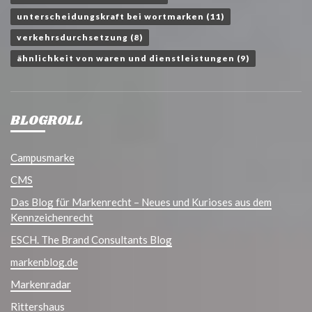
unterscheidungskraft bei wortmarken
(11)
verkehrsdurchsetzung
(8)
ähnlichkeit von waren und dienstleistungen
(9)
BLOGROLL
Campusmarke
CMS
Das Blog für Markenrecht – Neues und Kurioses aus dem
Kennzeichenrecht
ESCH. The Brand Consultants Blog
markenblog.de
Markenradar
Rittershaus