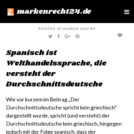
markenrecht24.de
e
n
u
POSTED
15 JAHREN
AGO
BY
T
F
G
P
W
A
O
I
I
C
O
N
T
E
G
T
Spanisch ist
T
B
L
E
E
O
E
R
R
O
+
E
Welthandelssprache, die
K
S
T
versteht der
Durchschnittsdeutsche
Wie vor kurzem im Beitrag
„Der
Durchschnittsdeutsche spricht kein griechisch“
dargestellt wurde, spricht (und versteht) der
Durchschnittsdeutsche kein griechisch, hingegen
jedoch mit der Folge spanisch, dass der