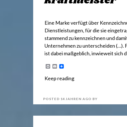
r
kraftmeister
e
Eine Marke verfügt über Kennzeichnun
Dienstleistungen, für die sie einget
c
stammend zu kennzeichnen und damit
Unternehmen zu unterscheiden (…). 
h
ist dabei maßgeblich, inwieweit sich
P
E
t
r
m
i
a
Keep reading
n
i
t
l
2
POSTED
14 JAHREN
AGO
BY
4