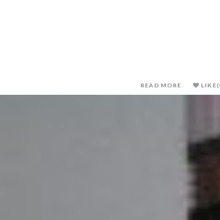
READ MORE
LIKE
(