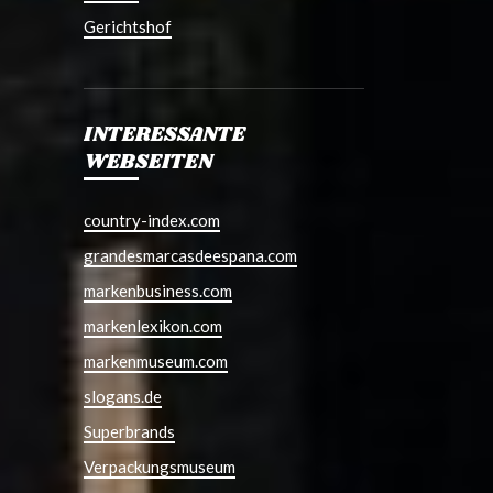
Gerichtshof
INTERESSANTE
WEBSEITEN
country-index.com
grandesmarcasdeespana.com
markenbusiness.com
markenlexikon.com
markenmuseum.com
slogans.de
Superbrands
Verpackungsmuseum