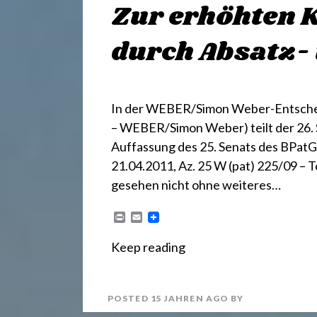
.
Zur erhöhten 
d
durch Absatz-
e
In der WEBER/Simon Weber-Entscheidu
– WEBER/Simon Weber) teilt der 26. 
Auffassung des 25. Senats des BPatG 
21.04.2011, Az. 25 W (pat) 225/09 – T
gesehen nicht ohne weiteres…
P
E
r
m
i
a
Keep reading
n
i
t
l
POSTED
15 JAHREN
AGO
BY