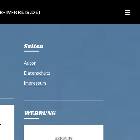
M
e
-IM-KREIS.DE)
n
u
Seiten
Autor
Datenschutz
Impressum
WERBUNG
-