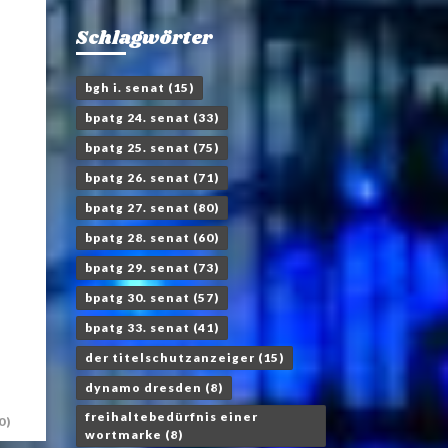
Schlagwörter
bgh i. senat
(15)
bpatg 24. senat
(33)
bpatg 25. senat
(75)
bpatg 26. senat
(71)
bpatg 27. senat
(80)
bpatg 28. senat
(60)
bpatg 29. senat
(73)
bpatg 30. senat
(57)
bpatg 33. senat
(41)
der titelschutzanzeiger
(15)
dynamo dresden
(8)
freihaltebedürfnis einer
0)
wortmarke
(8)