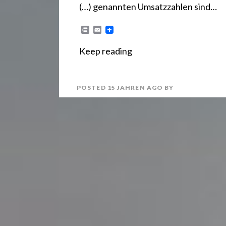
(…) genannten Umsatzzahlen sind…
P
E
r
m
i
a
Keep reading
n
i
t
l
POSTED
15 JAHREN
AGO
BY