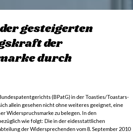
der gesteigerten
skraft der
marke durch
Bundespatentgerichts (BPatG) in der Toasties/Toastars-
ich allein gesehen nicht ohne weiteres geeignet, eine
ner Widerspruchsmarke zu belegen. In den
züglich wie folgt: Die in der eidesstattlichen
sabteilung der Widersprechenden vom 8. September 2010