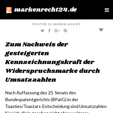
markenrecht24.de
e
n
u
POSTED
15 JAHREN
AGO
BY
T
F
G
P
W
A
O
I
I
C
O
N
T
E
G
T
Zum Nachweis der
T
B
L
E
E
O
E
R
R
O
+
E
gesteigerten
K
S
T
Kennzeichnungskraft der
Widerspruchsmarke durch
Umsatzzahlen
Nach Auffassung des 25. Senats des
Bundespatentgerichts (BPatG) in der
Toasties/Toastars-Entscheidung
sind Umsatzzahlen