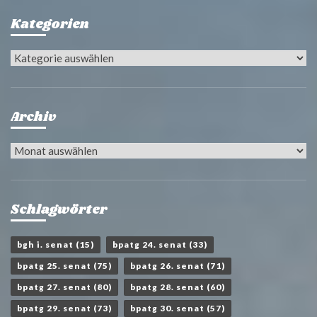
Kategorien
Kategorien
Archiv
Archiv
Schlagwörter
bgh i. senat
(15)
bpatg 24. senat
(33)
bpatg 25. senat
(75)
bpatg 26. senat
(71)
bpatg 27. senat
(80)
bpatg 28. senat
(60)
bpatg 29. senat
(73)
bpatg 30. senat
(57)