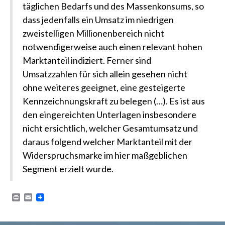
täglichen Bedarfs und des Massenkonsums, so
dass jedenfalls ein Umsatz im niedrigen
zweistelligen Millionenbereich nicht
notwendigerweise auch einen relevant hohen
Marktanteil indiziert. Ferner sind
Umsatzzahlen für sich allein gesehen nicht
ohne weiteres geeignet, eine gesteigerte
Kennzeichnungskraft zu belegen (…). Es ist aus
den eingereichten Unterlagen insbesondere
nicht ersichtlich, welcher Gesamtumsatz und
daraus folgend welcher Marktanteil mit der
Widerspruchsmarke im hier maßgeblichen
Segment erzielt wurde.
P
E
r
m
i
a
n
i