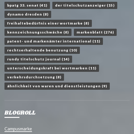
bpatg 33. senat
(41)
der titelschutzanzeiger
(15)
dynamo dresden
(8)
freihaltebedürfnis einer wortmarke
(8)
kennzeichnungsschwäche
(8)
markenblatt
(276)
patent- und markenämter international
(11)
rechtserhaltende benutzung
(10)
rundy titelschutz journal
(14)
unterscheidungskraft bei wortmarken
(11)
verkehrsdurchsetzung
(8)
ähnlichkeit von waren und dienstleistungen
(9)
BLOGROLL
Campusmarke