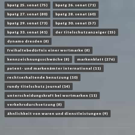
bpatg 25. senat
(75)
bpatg 26. senat
(71)
bpatg 27. senat
(80)
bpatg 28. senat
(60)
bpatg 29. senat
(73)
bpatg 30. senat
(57)
bpatg 33. senat
(41)
der titelschutzanzeiger
(15)
dynamo dresden
(8)
freihaltebedürfnis einer wortmarke
(8)
kennzeichnungsschwäche
(8)
markenblatt
(276)
patent- und markenämter international
(11)
rechtserhaltende benutzung
(10)
rundy titelschutz journal
(14)
unterscheidungskraft bei wortmarken
(11)
verkehrsdurchsetzung
(8)
ähnlichkeit von waren und dienstleistungen
(9)