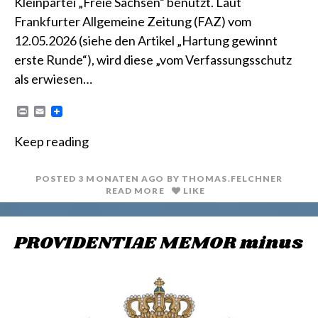
Kleinpartei „Freie Sachsen“ benutzt. Laut
Frankfurter Allgemeine Zeitung (FAZ) vom
12.05.2026 (siehe den Artikel „Hartung gewinnt
erste Runde“), wird diese „vom Verfassungsschutz
als erwiesen…
P
E
r
m
i
a
Keep reading
n
i
t
l
POSTED
3 MONATEN
AGO
BY
THOMAS.FELCHNER
READ MORE
LIKE
PROVIDENTIAE MEMOR minus