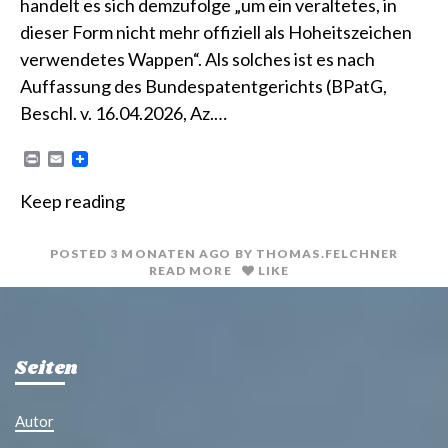
handelt es sich demzufolge „um ein veraltetes, in
dieser Form nicht mehr offiziell als Hoheitszeichen
verwendetes Wappen“. Als solches ist es nach
Auffassung des Bundespatentgerichts (BPatG,
Beschl. v. 16.04.2026, Az.…
P
E
r
m
i
a
Keep reading
n
i
t
l
POSTED
3 MONATEN
AGO
BY
THOMAS.FELCHNER
READ MORE
LIKE
Seiten
Autor