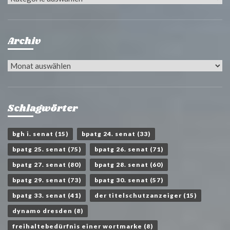
Archiv
Archiv
Schlagwörter
bgh i. senat
(15)
bpatg 24. senat
(33)
bpatg 25. senat
(75)
bpatg 26. senat
(71)
bpatg 27. senat
(80)
bpatg 28. senat
(60)
bpatg 29. senat
(73)
bpatg 30. senat
(57)
bpatg 33. senat
(41)
der titelschutzanzeiger
(15)
dynamo dresden
(8)
freihaltebedürfnis einer wortmarke
(8)