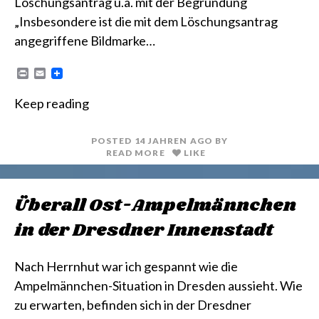
Löschungsantrag u.a. mit der Begründung
„Insbesondere ist die mit dem Löschungsantrag
angegriffene Bildmarke…
P
E
r
m
i
a
Keep reading
n
i
t
l
POSTED
14 JAHREN
AGO
BY
READ MORE
LIKE
Überall Ost-Ampelmännchen
in der Dresdner Innenstadt
Nach Herrnhut war ich gespannt wie die
Ampelmännchen-Situation in Dresden aussieht. Wie
zu erwarten, befinden sich in der Dresdner