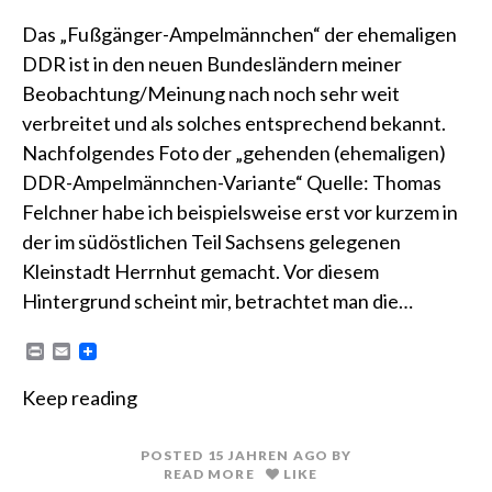
Das „Fußgänger-Ampelmännchen“ der ehemaligen
DDR ist in den neuen Bundesländern meiner
Beobachtung/Meinung nach noch sehr weit
verbreitet und als solches entsprechend bekannt.
Nachfolgendes Foto der „gehenden (ehemaligen)
DDR-Ampelmännchen-Variante“ Quelle: Thomas
Felchner habe ich beispielsweise erst vor kurzem in
der im südöstlichen Teil Sachsens gelegenen
Kleinstadt Herrnhut gemacht. Vor diesem
Hintergrund scheint mir, betrachtet man die…
P
E
r
m
i
a
Keep reading
n
i
t
l
POSTED
15 JAHREN
AGO
BY
READ MORE
LIKE