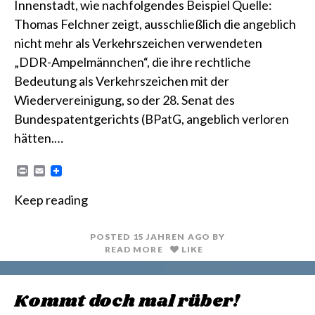
Innenstadt, wie nachfolgendes Beispiel Quelle:
Thomas Felchner zeigt, ausschließlich die angeblich
nicht mehr als Verkehrszeichen verwendeten
„DDR-Ampelmännchen“, die ihre rechtliche
Bedeutung als Verkehrszeichen mit der
Wiedervereinigung, so der 28. Senat des
Bundespatentgerichts (BPatG, angeblich verloren
hätten.…
P
E
r
m
i
a
Keep reading
n
i
t
l
POSTED
15 JAHREN
AGO
BY
READ MORE
LIKE
Kommt doch mal rüber!