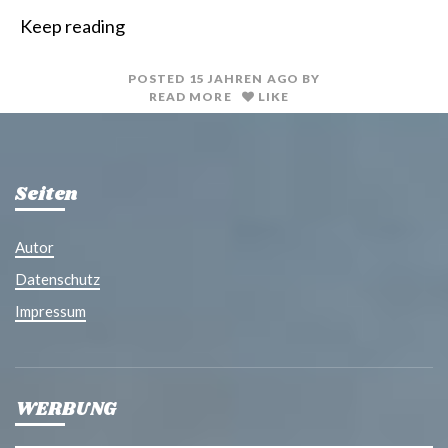
r
m
i
a
Keep reading
n
i
t
l
POSTED
15 JAHREN
AGO
BY
READ MORE
LIKE
Seiten
Autor
Datenschutz
Impressum
WERBUNG