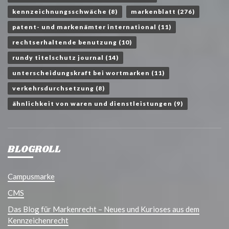
kennzeichnungsschwäche
(8)
markenblatt
(276)
patent- und markenämter international
(11)
rechtserhaltende benutzung
(10)
rundy titelschutz journal
(14)
unterscheidungskraft bei wortmarken
(11)
verkehrsdurchsetzung
(8)
ähnlichkeit von waren und dienstleistungen
(9)
BLOGROLL
Campusmarke
CMS
Das Blog für Markenrecht – Neues und Kurioses aus dem
Kennzeichenrecht