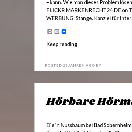
– kann. Wie man dieses Problem lö
FLICKR MARKENRECHT24.DE on 
WERBUNG: Stange. Kanzlei für Inte
P
E
r
m
i
a
Keep reading
n
i
t
l
POSTED
13 JAHREN
AGO
BY
Hörbare Hörm
Die in Nussbaum bei Bad Sobernheim