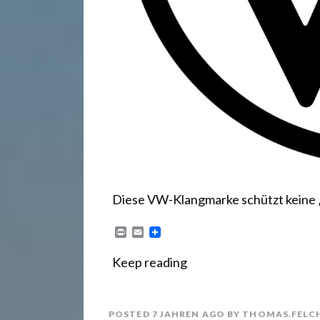
.
d
e
Diese VW-Klangmarke schützt keine „S
P
E
r
m
i
a
Keep reading
n
i
t
l
POSTED
7 JAHREN
AGO
BY
THOMAS.FELC