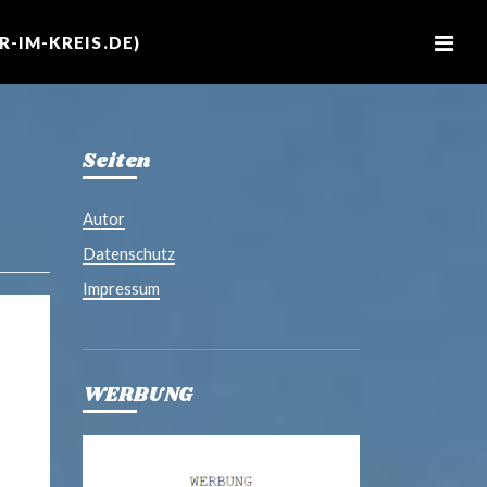
M
e
-IM-KREIS.DE)
n
u
Seiten
Autor
Datenschutz
Impressum
WERBUNG