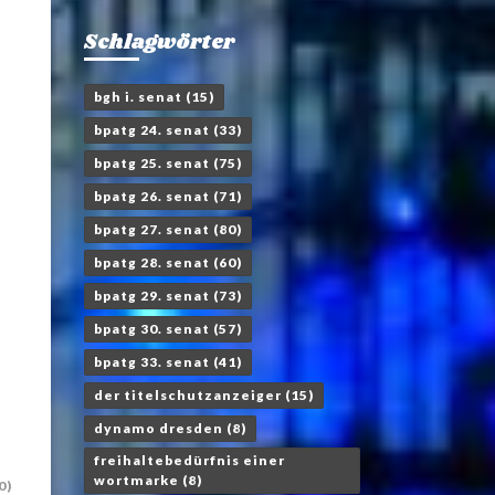
Schlagwörter
bgh i. senat
(15)
bpatg 24. senat
(33)
bpatg 25. senat
(75)
bpatg 26. senat
(71)
bpatg 27. senat
(80)
bpatg 28. senat
(60)
bpatg 29. senat
(73)
bpatg 30. senat
(57)
bpatg 33. senat
(41)
der titelschutzanzeiger
(15)
dynamo dresden
(8)
freihaltebedürfnis einer
wortmarke
(8)
0)