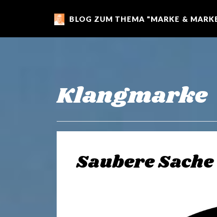
BLOG ZUM THEMA "MARKE & MARKE
m
a
r
Klangmarke
k
e
Saubere Sache
n