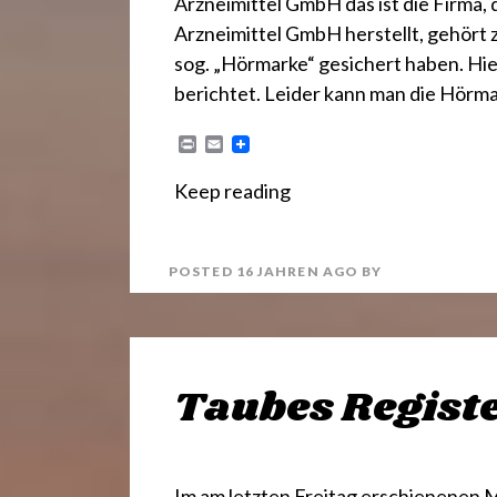
Arzneimittel GmbH das ist die Firma, 
Arzneimittel GmbH herstellt, gehört 
sog. „Hörmarke“ gesichert haben. Hie
berichtet. Leider kann man die Hörm
P
E
r
m
i
a
Keep reading
n
i
t
l
POSTED
16 JAHREN
AGO
BY
Taubes Regist
Im am letzten Freitag erschienenen 