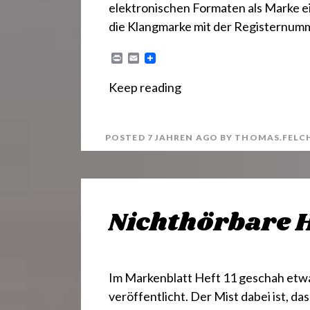
elektronischen Formaten als Marke ein
die Klangmarke mit der Registernu
P
E
r
m
i
a
Keep reading
n
i
t
l
POSTED
7 JAHREN
AGO
BY
THOMAS.FELC
Nichthörbare
Im Markenblatt Heft 11 geschah etw
veröffentlicht. Der Mist dabei ist, d