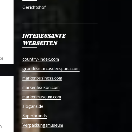
Gerichtshof
INTERESSANTE
WEBSEITEN
country-index.com
0)
grandesmarcasdeespana.com
markenbusiness.com
markenlexikon.com
markenmuseum.com
slogans.de
Superbrands
Verpackungsmuseum
n