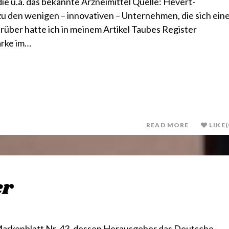
die u.a. das bekannte Arzneimittel Quelle: Hevert-
zu den wenigen – innovativen – Unternehmen, die sich ein
rüber hatte ich in meinem Artikel Taubes Register
arke im…
READ MORE
LIKE
(
er
Markenblatt Nr. 43, dessen Herausgeber das Deutsche