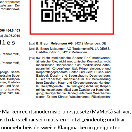
ne Markenrechtsmodernisierungsgesetz (MaMoG) sah vor,
sch darstellbar sein mussten – jetzt „eindeutig und klar
n nunmehr beispielsweise Klangmarken in geeigneten