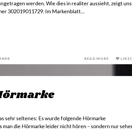
getragen werden. Wie dies in realiter aussieht, zeigt uns
mmer 302019011729. Im Markenblatt…
HNER
READ MORE
LIKE
(
 Hörmarke
as sehr seltenes: Es wurde folgende Hörmarke
ass man die Hörmarke leider nicht hören – sondern nur sehe