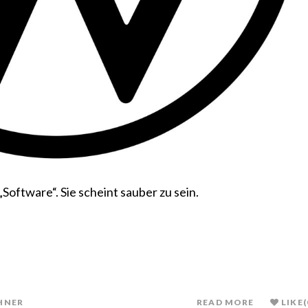
oftware“. Sie scheint sauber zu sein.
HNER
READ MORE
LIKE
(