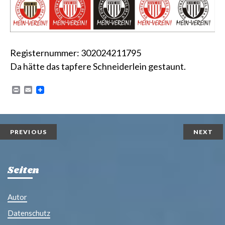
Registernummer: 302024211795
Da hätte das tapfere Schneiderlein gestaunt.
P
E
r
m
i
a
n
i
t
l
PREVIOUS
NEXT
Seiten
Autor
Datenschutz