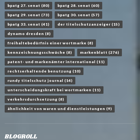
bpatg 27. senat
(80)
bpatg 28. senat
(60)
bpatg 29. senat
(73)
bpatg 30. senat
(57)
bpatg 33. senat
(41)
der titelschutzanzeiger
(15)
dynamo dresden
(8)
freihaltebedürfnis einer wortmarke
(8)
kennzeichnungsschwäche
(8)
markenblatt
(276)
patent- und markenämter international
(11)
rechtserhaltende benutzung
(10)
rundy titelschutz journal
(14)
unterscheidungskraft bei wortmarken
(11)
verkehrsdurchsetzung
(8)
ähnlichkeit von waren und dienstleistungen
(9)
BLOGROLL