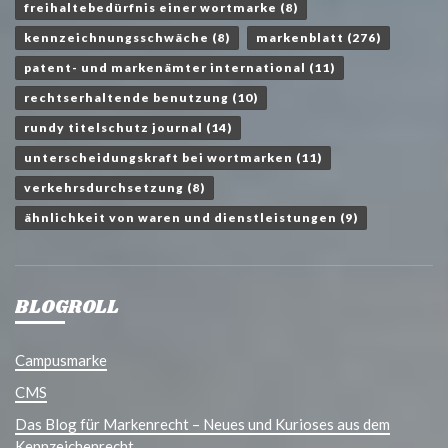
freihaltebedürfnis einer wortmarke
(8)
kennzeichnungsschwäche
(8)
markenblatt
(276)
patent- und markenämter international
(11)
rechtserhaltende benutzung
(10)
rundy titelschutz journal
(14)
unterscheidungskraft bei wortmarken
(11)
verkehrsdurchsetzung
(8)
ähnlichkeit von waren und dienstleistungen
(9)
BLOGROLL
Campusmarke
CMS
Das Blog für Markenrecht – Neues und Kurioses aus dem
Kennzeichenrecht