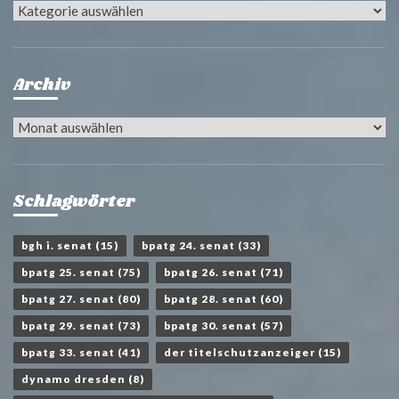
Kategorien
Archiv
Archiv
Schlagwörter
bgh i. senat
(15)
bpatg 24. senat
(33)
bpatg 25. senat
(75)
bpatg 26. senat
(71)
bpatg 27. senat
(80)
bpatg 28. senat
(60)
bpatg 29. senat
(73)
bpatg 30. senat
(57)
bpatg 33. senat
(41)
der titelschutzanzeiger
(15)
dynamo dresden
(8)