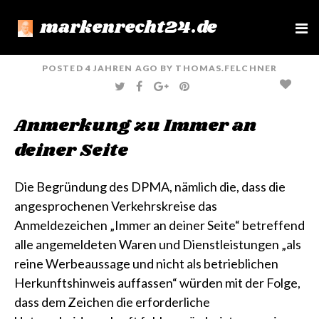
markenrecht24.de
e
n
u
POSTED
4 JAHREN
AGO
BY
THOMAS.FELCHNER
T
F
G
P
W
A
O
I
I
C
O
N
T
E
G
T
Anmerkung zu Immer an
T
B
L
E
E
O
E
R
R
O
+
E
deiner Seite
K
S
T
Die Begründung des DPMA, nämlich die, dass die
angesprochenen Verkehrskreise das
Anmeldezeichen „Immer an deiner Seite“ betreffend
alle angemeldeten Waren und Dienstleistungen „als
reine Werbeaussage und nicht als betrieblichen
Herkunftshinweis auffassen“ würden mit der Folge,
dass dem Zeichen die erforderliche