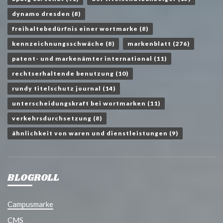
dynamo dresden
(8)
freihaltebedürfnis einer wortmarke
(8)
kennzeichnungsschwäche
(8)
markenblatt
(276)
patent- und markenämter international
(11)
rechtserhaltende benutzung
(10)
rundy titelschutz journal
(14)
unterscheidungskraft bei wortmarken
(11)
verkehrsdurchsetzung
(8)
ähnlichkeit von waren und dienstleistungen
(9)
BLOGROLL
Campusmarke
CMS