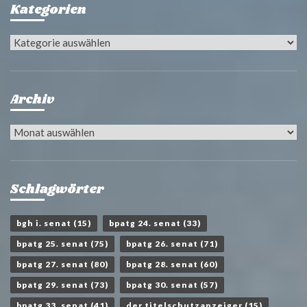
Kategorien
Kategorien
Archiv
Archiv
Schlagwörter
bgh i. senat
(15)
bpatg 24. senat
(33)
bpatg 25. senat
(75)
bpatg 26. senat
(71)
bpatg 27. senat
(80)
bpatg 28. senat
(60)
bpatg 29. senat
(73)
bpatg 30. senat
(57)
bpatg 33. senat
(41)
der titelschutzanzeiger
(15)