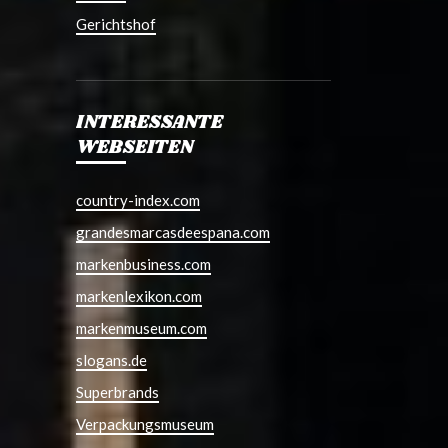
Gerichtshof
INTERESSANTE
WEBSEITEN
country-index.com
grandesmarcasdeespana.com
markenbusiness.com
markenlexikon.com
markenmuseum.com
slogans.de
Superbrands
Verpackungsmuseum