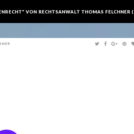
NRECHT" VON RECHTSANWALT THOMAS FELCHNER (R
T
F
G
P
HNER
W
A
O
I
I
C
O
N
T
E
G
T
T
B
L
E
E
O
E
R
R
O
+
E
K
S
T