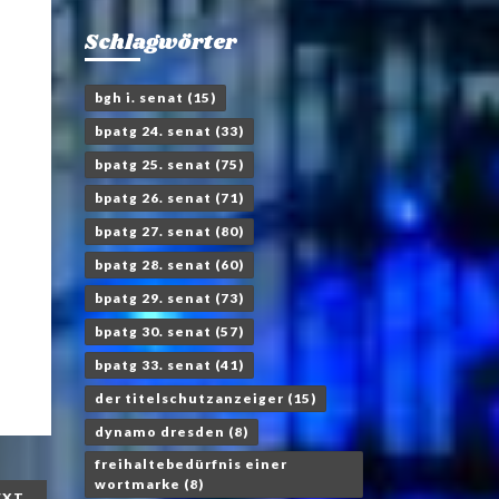
Schlagwörter
bgh i. senat
(15)
bpatg 24. senat
(33)
bpatg 25. senat
(75)
bpatg 26. senat
(71)
bpatg 27. senat
(80)
bpatg 28. senat
(60)
bpatg 29. senat
(73)
bpatg 30. senat
(57)
bpatg 33. senat
(41)
der titelschutzanzeiger
(15)
dynamo dresden
(8)
freihaltebedürfnis einer
wortmarke
(8)
EXT