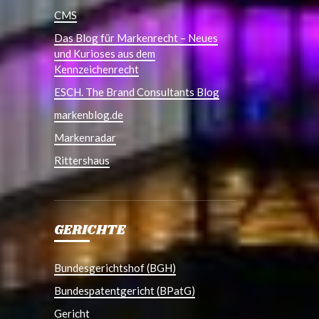
CMS
Das Blog für Markenrecht – Neues
und Kurioses aus dem
Kennzeichenrecht
ESCH. The Brand Consultants Blog
markenblog.de
Markenradar
Rittershaus
GERICHTE
Bundesgerichtshof (BGH)
Bundespatentgericht (BPatG)
Gericht