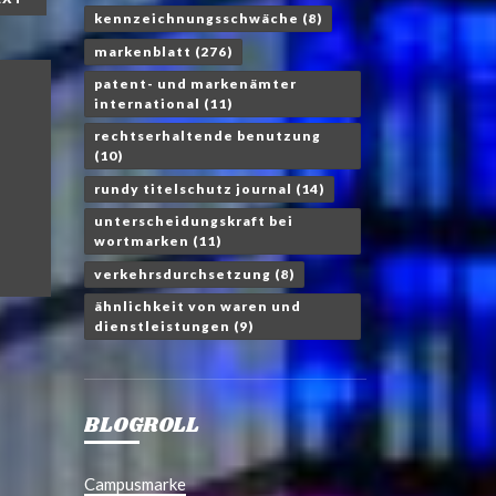
kennzeichnungsschwäche
(8)
markenblatt
(276)
patent- und markenämter
international
(11)
rechtserhaltende benutzung
(10)
rundy titelschutz journal
(14)
unterscheidungskraft bei
wortmarken
(11)
verkehrsdurchsetzung
(8)
ähnlichkeit von waren und
dienstleistungen
(9)
BLOGROLL
Campusmarke