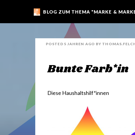
BLOG ZUM THEMA "MARKE & MARKE
m
a
POSTED
5 JAHREN
AGO
BY
THOMAS.FELC
r
Bunte Farb*in
k
e
Diese
Haushaltshilf*innen
n