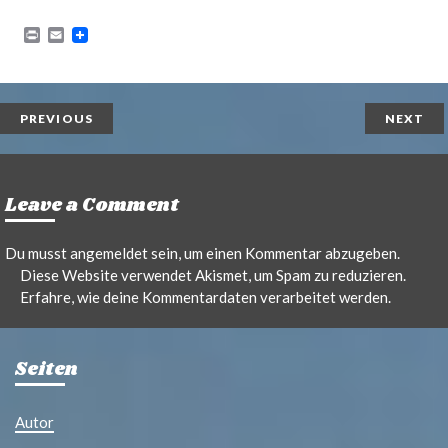
P
E
r
m
i
a
n
i
t
l
PREVIOUS
NEXT
Leave a Comment
Du musst
angemeldet
sein, um einen Kommentar abzugeben.
Diese Website verwendet Akismet, um Spam zu reduzieren.
Erfahre, wie deine Kommentardaten verarbeitet werden.
Seiten
Autor