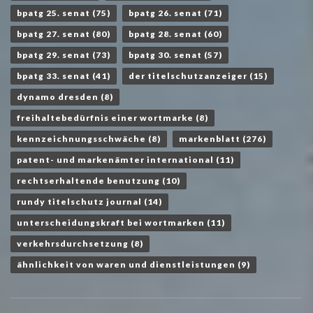
bpatg 25. senat
(75)
bpatg 26. senat
(71)
bpatg 27. senat
(80)
bpatg 28. senat
(60)
bpatg 29. senat
(73)
bpatg 30. senat
(57)
bpatg 33. senat
(41)
der titelschutzanzeiger
(15)
dynamo dresden
(8)
freihaltebedürfnis einer wortmarke
(8)
kennzeichnungsschwäche
(8)
markenblatt
(276)
patent- und markenämter international
(11)
rechtserhaltende benutzung
(10)
rundy titelschutz journal
(14)
unterscheidungskraft bei wortmarken
(11)
verkehrsdurchsetzung
(8)
ähnlichkeit von waren und dienstleistungen
(9)