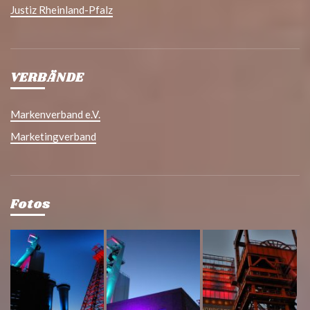
Justiz Rheinland-Pfalz
VERBÄNDE
Markenverband e.V.
Marketingverband
Fotos