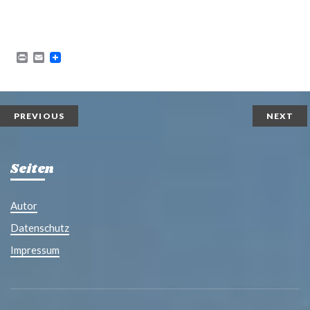
P
E
r
m
i
a
n
i
t
l
PREVIOUS
NEXT
Seiten
Autor
Datenschutz
Impressum