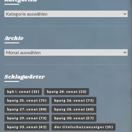
Kategorien
Archiv
Archiv
Schlagwörter
bgh i. senat
(15)
bpatg 24. senat
(33)
bpatg 25. senat
(75)
bpatg 26. senat
(71)
bpatg 27. senat
(80)
bpatg 28. senat
(60)
bpatg 29. senat
(73)
bpatg 30. senat
(57)
bpatg 33. senat
(41)
der titelschutzanzeiger
(15)