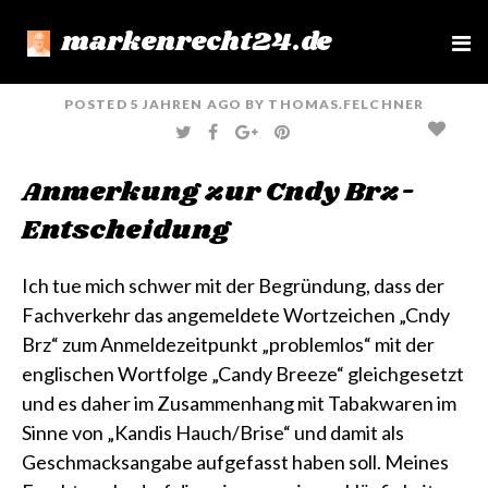
markenrecht24.de
e
n
u
POSTED
5 JAHREN
AGO
BY
THOMAS.FELCHNER
T
F
G
P
W
A
O
I
I
C
O
N
T
E
G
T
Anmerkung zur Cndy Brz-
T
B
L
E
E
O
E
R
R
O
+
E
Entscheidung
K
S
T
Ich tue mich schwer mit der Begründung, dass der
Fachverkehr das angemeldete Wortzeichen „Cndy
Brz“ zum Anmeldezeitpunkt „problemlos“ mit der
englischen Wortfolge „Candy Breeze“ gleichgesetzt
und es daher im Zusammenhang mit Tabakwaren im
Sinne von „Kandis Hauch/Brise“ und damit als
Geschmacksangabe aufgefasst haben soll. Meines