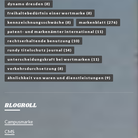
dynamo dresden
(8)
freihaltebedürfnis einer wortmarke
(8)
kennzeichnungsschwäche
(8)
markenblatt
(276)
patent- und markenämter international
(11)
rechtserhaltende benutzung
(10)
rundy titelschutz journal
(14)
unterscheidungskraft bei wortmarken
(11)
verkehrsdurchsetzung
(8)
ähnlichkeit von waren und dienstleistungen
(9)
BLOGROLL
Campusmarke
CMS