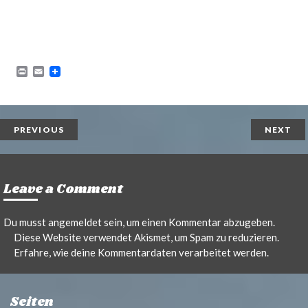
P
E
r
m
i
a
n
i
t
l
PREVIOUS
NEXT
Leave a Comment
Du musst
angemeldet
sein, um einen Kommentar abzugeben.
Diese Website verwendet Akismet, um Spam zu reduzieren.
Erfahre, wie deine Kommentardaten verarbeitet werden.
Seiten