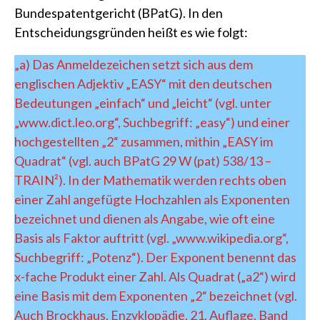
Bundespatentgericht (BPatG)
. In den
Entscheidungsgründen heißt es wie folgt:
„a) Das Anmeldezeichen setzt sich aus dem
englischen Adjektiv „EASY“ mit den deutschen
Bedeutungen „einfach“ und „leicht“ (vgl. unter
„www.dict.leo.org“, Suchbegriff: „easy“) und einer
hochgestellten „2“ zusammen, mithin „EASY im
Quadrat“ (vgl. auch BPatG 29 W (pat) 538/13 –
TRAIN²). In der Mathematik werden rechts oben
einer Zahl angefügte Hochzahlen als Exponenten
bezeichnet und dienen als Angabe, wie oft eine
Basis als Faktor auftritt (vgl. „www.wikipedia.org“,
Suchbegriff: „Potenz“). Der Exponent benennt das
x-fache Produkt einer Zahl. Als Quadrat („a2“) wird
eine Basis mit dem Exponenten „2“ bezeichnet (vgl.
Auch Brockhaus, Enzyklopädie, 21. Auflage, Band