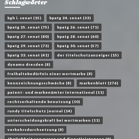
Schlagwörter
bgh i. senat
(15)
bpatg 24. senat
(33)
bpatg 25. senat
(75)
bpatg 26. senat
(71)
bpatg 27. senat
(80)
bpatg 28. senat
(60)
bpatg 29. senat
(73)
bpatg 30. senat
(57)
bpatg 33. senat
(41)
der titelschutzanzeiger
(15)
dynamo dresden
(8)
freihaltebedürfnis einer wortmarke
(8)
kennzeichnungsschwäche
(8)
markenblatt
(276)
patent- und markenämter international
(11)
rechtserhaltende benutzung
(10)
rundy titelschutz journal
(14)
unterscheidungskraft bei wortmarken
(11)
verkehrsdurchsetzung
(8)
ähnlichkeit von waren und dienstleistungen
(9)