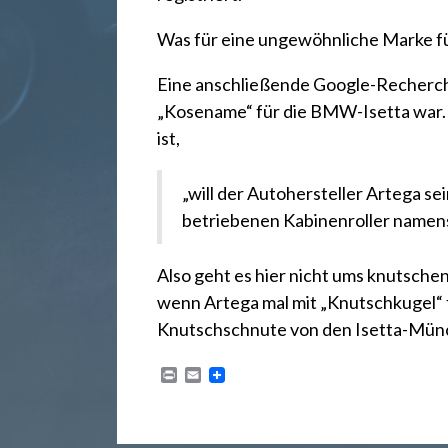
r
Was für eine ungewöhnliche Marke fü
e
Eine anschließende Google-Recherch
c
„Kosename“ für die BMW-Isetta
war.
ist,
h
„will der Autohersteller Artega 
betriebenen
Kabinenroller namen
t
Also geht es hier nicht ums knutsche
wenn Artega mal mit „Knutschkugel“ fü
2
Knutschschnute von den Isetta-Mün
4
P
E
r
m
i
a
n
i
t
l