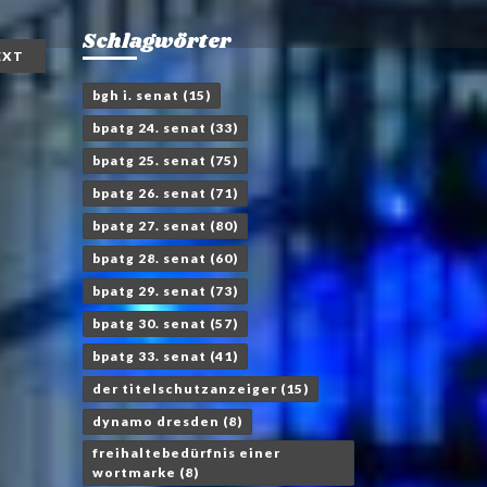
Schlagwörter
EXT
bgh i. senat
(15)
bpatg 24. senat
(33)
bpatg 25. senat
(75)
bpatg 26. senat
(71)
bpatg 27. senat
(80)
bpatg 28. senat
(60)
bpatg 29. senat
(73)
bpatg 30. senat
(57)
bpatg 33. senat
(41)
der titelschutzanzeiger
(15)
dynamo dresden
(8)
freihaltebedürfnis einer
wortmarke
(8)