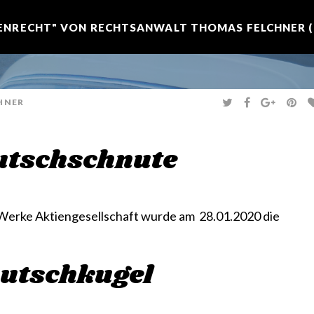
NRECHT" VON RECHTSANWALT THOMAS FELCHNER (R
T
F
G
P
HNER
W
A
O
I
I
C
O
N
T
E
G
T
T
B
L
E
E
O
E
R
nutschschnute
R
O
+
E
K
S
T
erke Aktiengesellschaft wurde am 28.01.2020 die
utschkugel