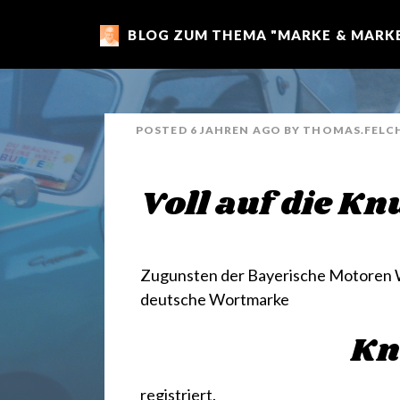
BLOG ZUM THEMA "MARKE & MARKE
m
a
POSTED
6 JAHREN
AGO
BY
THOMAS.FELC
r
Voll auf die K
k
e
Zugunsten der Bayerische Motoren W
deutsche Wortmarke
n
Kn
registriert.