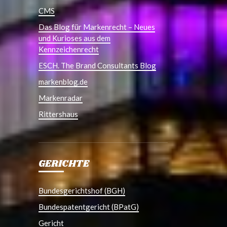
CMS
Das Blog für Markenrecht – Neues
und Kurioses aus dem
Kennzeichenrecht
ESCH. The Brand Consultants Blog
markenblog.de
Markenradar
Rittershaus
GERICHTE
Bundesgerichtshof (BGH)
Bundespatentgericht (BPatG)
Gericht