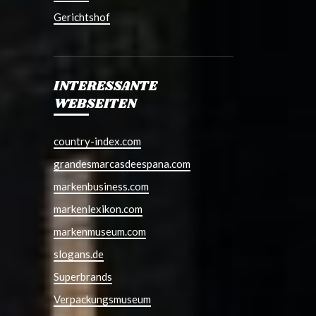
Gerichtshof
INTERESSANTE
WEBSEITEN
country-index.com
grandesmarcasdeespana.com
markenbusiness.com
markenlexikon.com
markenmuseum.com
slogans.de
Superbrands
Verpackungsmuseum