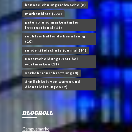
kennzeichnungsschwäche
(8)
markenblatt
(276)
patent- und markenämter
international
(11)
rechtserhaltende benutzung
(10)
rundy titelschutz journal
(14)
unterscheidungskraft bei
wortmarken
(11)
verkehrsdurchsetzung
(8)
ähnlichkeit von waren und
dienstleistungen
(9)
BLOGROLL
Campusmarke