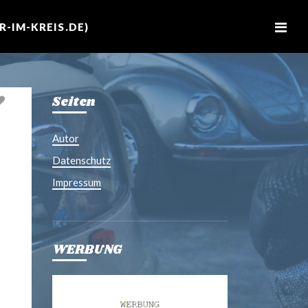
M
e
-IM-KREIS.DE)
n
u
Seiten
Autor
Datenschutz
Impressum
WERBUNG