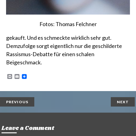
Fotos: Thomas Felchner
gekauft. Und es schmeckte wirklich sehr gut.
Demzufolge sorgt eigentlich nur die geschilderte
Rassismus-Debatte für einen schalen
Beigeschmack.
P
E
r
m
i
a
n
i
t
l
PREVIOUS
NEXT
Leave a Comment