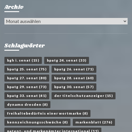
Archiv
Archiv
Schlagwörter
bgh i. senat
(15)
bpatg 24. senat
(33)
bpatg 25. senat
(75)
bpatg 26. senat
(71)
bpatg 27. senat
(80)
bpatg 28. senat
(60)
bpatg 29. senat
(73)
bpatg 30. senat
(57)
bpatg 33. senat
(41)
der titelschutzanzeiger
(15)
dynamo dresden
(8)
freihaltebedürfnis einer wortmarke
(8)
kennzeichnungsschwäche
(8)
markenblatt
(276)
patent- und markenämter international
(11)