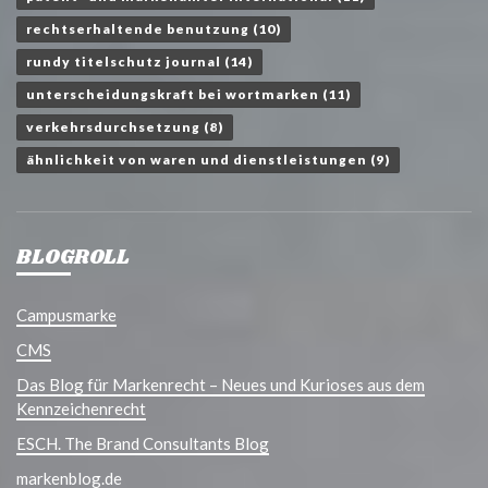
rechtserhaltende benutzung
(10)
rundy titelschutz journal
(14)
unterscheidungskraft bei wortmarken
(11)
verkehrsdurchsetzung
(8)
ähnlichkeit von waren und dienstleistungen
(9)
BLOGROLL
Campusmarke
CMS
Das Blog für Markenrecht – Neues und Kurioses aus dem
Kennzeichenrecht
ESCH. The Brand Consultants Blog
markenblog.de