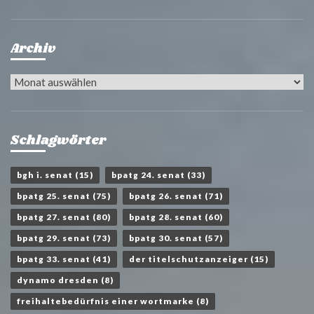
Archiv
Archiv
Schlagwörter
bgh i. senat
(15)
bpatg 24. senat
(33)
bpatg 25. senat
(75)
bpatg 26. senat
(71)
bpatg 27. senat
(80)
bpatg 28. senat
(60)
bpatg 29. senat
(73)
bpatg 30. senat
(57)
bpatg 33. senat
(41)
der titelschutzanzeiger
(15)
dynamo dresden
(8)
freihaltebedürfnis einer wortmarke
(8)