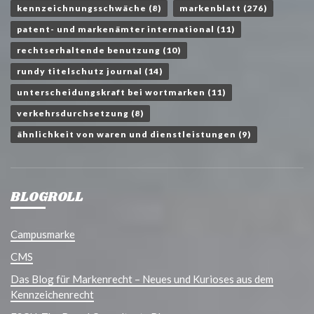
kennzeichnungsschwäche
(8)
markenblatt
(276)
patent- und markenämter international
(11)
rechtserhaltende benutzung
(10)
rundy titelschutz journal
(14)
unterscheidungskraft bei wortmarken
(11)
verkehrsdurchsetzung
(8)
ähnlichkeit von waren und dienstleistungen
(9)
BLOGROLL
Campusmarke
CMS
Das Blog für Markenrecht – Neues und Kurioses aus dem
Kennzeichenrecht