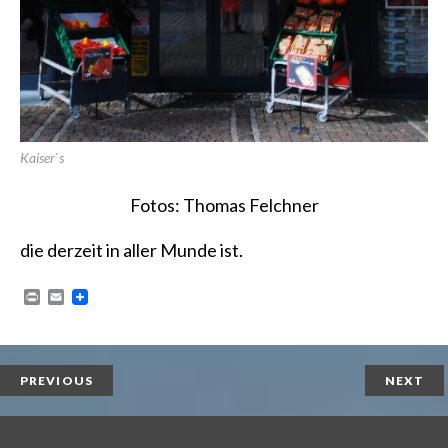
Kaiser`s
Fotos: Thomas Felchner
die derzeit in aller Munde ist.
P
E
r
m
i
a
n
i
t
l
PREVIOUS
NEXT