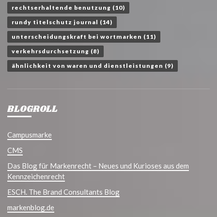
rechtserhaltende benutzung
(10)
rundy titelschutz journal
(14)
unterscheidungskraft bei wortmarken
(11)
verkehrsdurchsetzung
(8)
ähnlichkeit von waren und dienstleistungen
(9)
BLOGROLL
Campusmarke
CMS
Das Blog für Markenrecht – Neues und Kurioses aus dem
Kennzeichenrecht
ESCH. The Brand Consultants Blog
markenblog.de