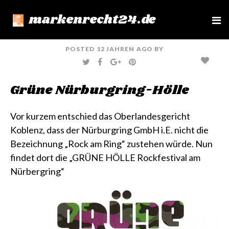
markenrecht24.de
e
n
u
POSTED
12 JAHREN
AGO
BY
T
F
G
P
W
A
O
I
I
C
O
N
T
E
G
T
Grüne Nürburgring-Hölle
T
B
L
E
E
O
E
R
R
O
+
E
K
S
T
Vor kurzem entschied das Oberlandesgericht
Koblenz, dass der Nürburgring GmbH i.E. nicht die
Bezeichnung „Rock am Ring“ zustehen würde. Nun
findet dort die „GRÜNE HÖLLE Rockfestival am
Nürbergring“