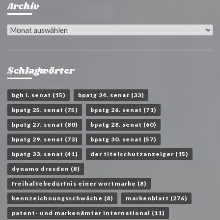
Archiv
Archiv
Schlagwörter
bgh i. senat
(15)
bpatg 24. senat
(33)
bpatg 25. senat
(75)
bpatg 26. senat
(71)
bpatg 27. senat
(80)
bpatg 28. senat
(60)
bpatg 29. senat
(73)
bpatg 30. senat
(57)
bpatg 33. senat
(41)
der titelschutzanzeiger
(15)
dynamo dresden
(8)
freihaltebedürfnis einer wortmarke
(8)
kennzeichnungsschwäche
(8)
markenblatt
(276)
patent- und markenämter international
(11)