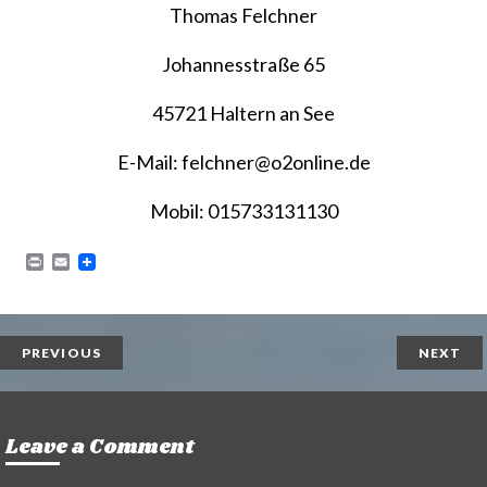
Thomas Felchner
Johannesstraße 65
45721 Haltern an See
E-Mail: felchner@o2online.de
Mobil: 015733131130
P
E
r
m
i
a
n
i
t
l
PREVIOUS
NEXT
Leave a Comment