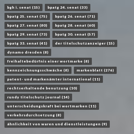
bgh i. senat
(15)
bpatg 24. senat
(33)
bpatg 25. senat
(75)
bpatg 26. senat
(71)
bpatg 27. senat
(80)
bpatg 28. senat
(60)
bpatg 29. senat
(73)
bpatg 30. senat
(57)
bpatg 33. senat
(41)
der titelschutzanzeiger
(15)
dynamo dresden
(8)
freihaltebedürfnis einer wortmarke
(8)
kennzeichnungsschwäche
(8)
markenblatt
(276)
patent- und markenämter international
(11)
rechtserhaltende benutzung
(10)
rundy titelschutz journal
(14)
unterscheidungskraft bei wortmarken
(11)
verkehrsdurchsetzung
(8)
ähnlichkeit von waren und dienstleistungen
(9)