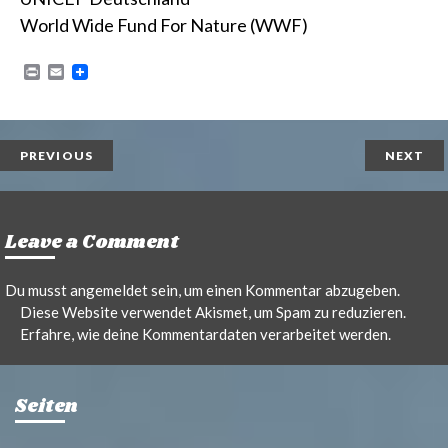
World Wide Fund For Nature (WWF)
P
E
r
m
i
a
n
i
t
l
PREVIOUS
NEXT
Leave a Comment
Du musst
angemeldet
sein, um einen Kommentar abzugeben.
Diese Website verwendet Akismet, um Spam zu reduzieren.
Erfahre, wie deine Kommentardaten verarbeitet werden.
Seiten