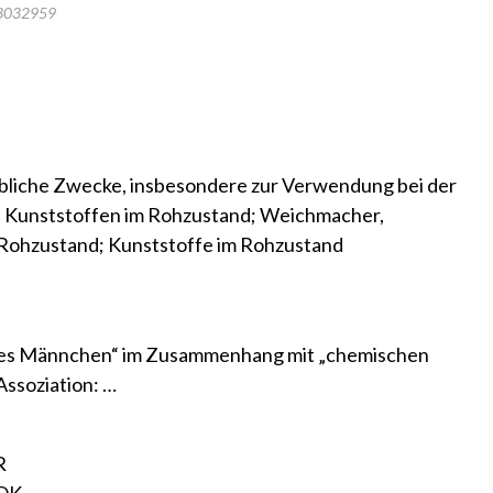
13032959
bliche Zwecke, insbesondere zur Verwendung bei der
n Kunststoffen im Rohzustand; Weichmacher,
 Rohzustand; Kunststoffe im Rohzustand
aues Männchen“ im Zusammenhang mit „chemischen
Assoziation: …
R