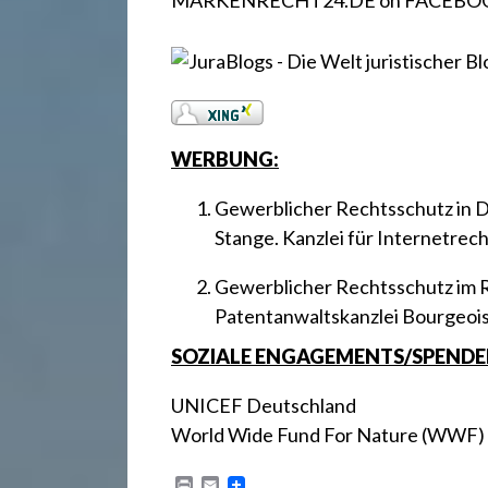
.
MARKENRECHT24.DE on FACEBO
d
e
WERBUNG:
Gewerblicher Rechtsschutz in 
Stange. Kanzlei für Internetr
Gewerblicher Rechtsschutz im
Patentanwaltskanzlei Bourgeoi
SOZIALE ENGAGEMENTS/SPENDE
UNICEF Deutschland
World Wide Fund For Nature (WWF)
P
E