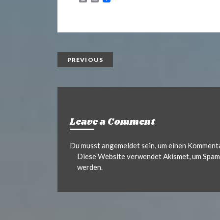
r
m
i
a
n
i
t
l
PREVIOUS
Leave a Comment
Du musst
angemeldet
sein, um einen Komment
Diese Website verwendet Akismet, um Spam 
werden.