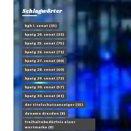
Schlagwörter
bgh i. senat
(15)
bpatg 24. senat
(33)
bpatg 25. senat
(75)
bpatg 26. senat
(71)
bpatg 27. senat
(80)
bpatg 28. senat
(60)
bpatg 29. senat
(73)
bpatg 30. senat
(57)
bpatg 33. senat
(41)
der titelschutzanzeiger
(15)
dynamo dresden
(8)
freihaltebedürfnis einer
wortmarke
(8)