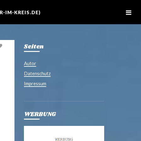
M
e
-IM-KREIS.DE)
n
u
Seiten
Autor
Datenschutz
Impressum
WERBUNG