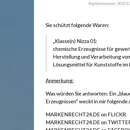
r
Registernummer: 3020
e
Sie schützt folgende Waren:
c
„Klasse(n) Nizza 01:
chemische Erzeugnisse für gewer
h
Herstellung und Verarbeitung vo
Lösungsmittel für Kunststoffe im
t
Anmerkung:
2
Was würden Sie antworten: Ein „bl
Erzeugnissen“ weckt in mir folgende 
4
MARKENRECHT24.DE on FLICKR
MARKENRECHT24.DE on TWITTE