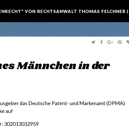
NRECHT" VON RECHTSANWALT THOMAS FELCHNER (R
T
F
G
P
W
A
O
I
I
C
O
N
T
E
G
T
T
B
L
E
E
O
E
R
aues Männchen in der
R
O
+
E
K
S
T
rausgeber das Deutsche Patent- und Markenamt (DPMA)
ke auf