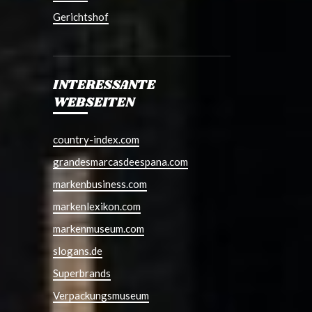
Gerichtshof
INTERESSANTE
WEBSEITEN
country-index.com
grandesmarcasdeespana.com
markenbusiness.com
markenlexikon.com
markenmuseum.com
slogans.de
Superbrands
Verpackungsmuseum