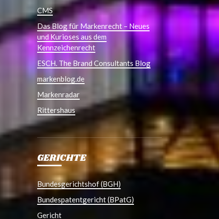
CMS
Das Blog für Markenrecht – Neues
und Kurioses aus dem
Kennzeichenrecht
ESCH. The Brand Consultants Blog
markenblog.de
Markenradar
Rittershaus
GERICHTE
Bundesgerichtshof (BGH)
Bundespatentgericht (BPatG)
Gericht