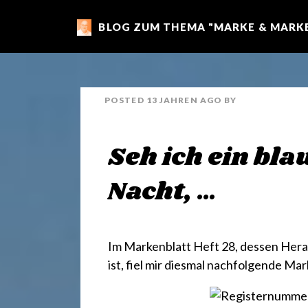
BLOG ZUM THEMA "MARKE & MARKE
m
a
POSTED
13 JAHREN
AGO
BY
r
Seh ich ein bl
k
Nacht, …
e
Im Markenblatt Heft 28, dessen He
n
ist, fiel mir diesmal nachfolgende Mar